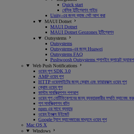
Quick start
বেসিক ইন্টিগ্রেশন গাইড
Unity-এর জন্য ব্যাজ সেট আপ করা
MAUI Dotnet
MAUI Dotnet
MAUI Dotnet Geozones ইন্টিগ্রেশন
Outsystems
Outsystems
Outsystems-এর জন্য Huawei
Outsystems FAQ
Pushwoosh Outsystems প্লাগইন ক্লায়েন্ট অ্যাক
Web Push Notifications
ওয়েব পুশ SDK 3.0
AMP ওয়েব পুশ
HTTP ওয়েবসাইটের জন্য ক্রোম এবং ফায়ারফক্স ওয়েব পুশ
ক্রোম ওয়েব পুশ
কাস্টম সাবস্ক্রিপশন পপআপ
ওয়েব পুশ নোটিফিকেশনের জন্য ব্যবহারকারীর সম্মতি ম্যানেজ কর
পুশ সাবস্ক্রিপশন বাটন
npm এর সাথে ব্যবহার
ওয়েব ইনবক্স উইজেট
Google ট্যাগ ম্যানেজারের মাধ্যমে ওয়েব পুশ
Mac OS X
Windows