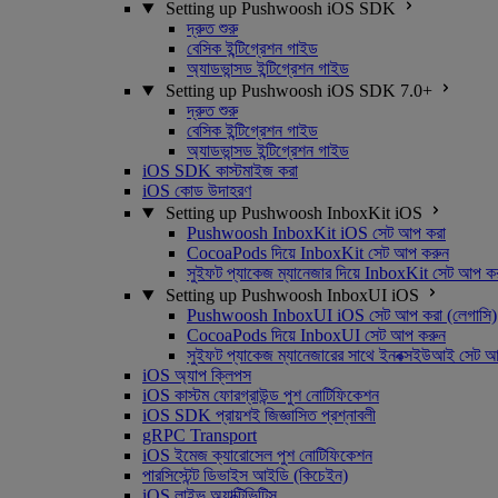
Setting up Pushwoosh iOS SDK
দ্রুত শুরু
বেসিক ইন্টিগ্রেশন গাইড
অ্যাডভান্সড ইন্টিগ্রেশন গাইড
Setting up Pushwoosh iOS SDK 7.0+
দ্রুত শুরু
বেসিক ইন্টিগ্রেশন গাইড
অ্যাডভান্সড ইন্টিগ্রেশন গাইড
iOS SDK কাস্টমাইজ করা
iOS কোড উদাহরণ
Setting up Pushwoosh InboxKit iOS
Pushwoosh InboxKit iOS সেট আপ করা
CocoaPods দিয়ে InboxKit সেট আপ করুন
সুইফট প্যাকেজ ম্যানেজার দিয়ে InboxKit সেট আপ ক
Setting up Pushwoosh InboxUI iOS
Pushwoosh InboxUI iOS সেট আপ করা (লেগাসি)
CocoaPods দিয়ে InboxUI সেট আপ করুন
সুইফট প্যাকেজ ম্যানেজারের সাথে ইনবক্সইউআই সেট 
iOS অ্যাপ ক্লিপস
iOS কাস্টম ফোরগ্রাউন্ড পুশ নোটিফিকেশন
iOS SDK প্রায়শই জিজ্ঞাসিত প্রশ্নাবলী
gRPC Transport
iOS ইমেজ ক্যারোসেল পুশ নোটিফিকেশন
পারসিস্টেন্ট ডিভাইস আইডি (কিচেইন)
iOS লাইভ অ্যাক্টিভিটিস