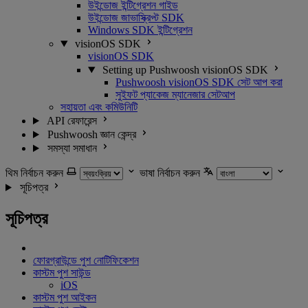
উইন্ডোজ ইন্টিগ্রেশন গাইড
উইন্ডোজ জাভাস্ক্রিপ্ট SDK
Windows SDK ইন্টিগ্রেশন
visionOS SDK
visionOS SDK
Setting up Pushwoosh visionOS SDK
Pushwoosh visionOS SDK সেট আপ করা
সুইফট প্যাকেজ ম্যানেজার সেটআপ
সহায়তা এবং কমিউনিটি
API রেফারেন্স
Pushwoosh জ্ঞান কেন্দ্র
সমস্যা সমাধান
থিম নির্বাচন করুন
ভাষা নির্বাচন করুন
সূচিপত্র
সূচিপত্র
ফোরগ্রাউন্ডে পুশ নোটিফিকেশন
কাস্টম পুশ সাউন্ড
iOS
কাস্টম পুশ আইকন