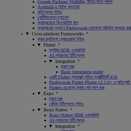
Google Package Visibility নীতির সাথে সঙ্গতি
Android-এ লাইভ আপডেট
মাইগ্রেশন গাইড
নোটিফিকেশন চ্যানেল
অ্যান্ড্রয়েডে ভিওআইপি কল
অ্যান্ড্রয়েড অ্যাপে Pushwoosh লোকেশন মডিউল ব্যবহার কর
Cross-platform Frameworks
ক্রস-প্ল্যাটফর্ম ফ্রেমওয়ার্ক গাইড
Flutter
ফ্লাটার SDK ওভারভিউ
AI-সহায়তায় ইন্টিগ্রেশন
Integration
দ্রুত শুরু
Basic integration guide
একটি Flutter প্রজেক্টে লাইভ অ্যাক্টিভিটি iOS
Pushwoosh Flutter Plugin v2.1.0+ এ মাইগ্রেট কর
Flutter-এর জন্য ব্যাজ সেট আপ করা
Expo
দ্রুত শুরু
বেসিক ইন্টিগ্রেশন গাইড
React Native
React Native SDK ওভারভিউ
AI-সহায়তায় ইন্টিগ্রেশন
Integration