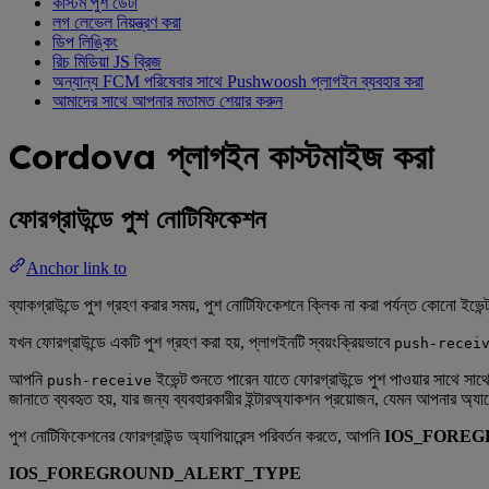
কাস্টম পুশ ডেটা
লগ লেভেল নিয়ন্ত্রণ করা
ডিপ লিঙ্কিং
রিচ মিডিয়া JS ব্রিজ
অন্যান্য FCM পরিষেবার সাথে Pushwoosh প্লাগইন ব্যবহার করা
আমাদের সাথে আপনার মতামত শেয়ার করুন
Cordova প্লাগইন কাস্টমাইজ করা
ফোরগ্রাউন্ডে পুশ নোটিফিকেশন
Anchor link to
ব্যাকগ্রাউন্ডে পুশ গ্রহণ করার সময়, পুশ নোটিফিকেশনে ক্লিক না করা পর্যন্ত কোনো ই
যখন ফোরগ্রাউন্ডে একটি পুশ গ্রহণ করা হয়, প্লাগইনটি স্বয়ংক্রিয়ভাবে
push-recei
আপনি
ইভেন্ট শুনতে পারেন যাতে ফোরগ্রাউন্ডে পুশ পাওয়ার সাথে সা
push-receive
জানাতে ব্যবহৃত হয়, যার জন্য ব্যবহারকারীর ইন্টারঅ্যাকশন প্রয়োজন, যেমন আপনার অ্যা
পুশ নোটিফিকেশনের ফোরগ্রাউন্ড অ্যাপিয়ারেন্স পরিবর্তন করতে, আপনি
IOS_FORE
IOS_FOREGROUND_ALERT_TYPE