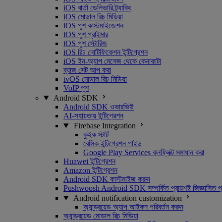
iOS বার্তা ডেলিভারি ট্র্যাকিং
iOS মোডাল রিচ মিডিয়া
iOS পুশ কাস্টমাইজেশন
iOS পুশ প্রাইমার
iOS পুশ স্টোরিজ
iOS রিচ নোটিফিকেশন ইন্টিগ্রেশন
iOS ইন-অ্যাপ মেসেজ থেকে কেনাকাটা
ব্যাজ সেট আপ করা
tvOS মোডাল রিচ মিডিয়া
VoIP পুশ
Android SDK
Android SDK ওভারভিউ
AI-সহায়তায় ইন্টিগ্রেশন
Firebase Integration
কুইক স্টার্ট
বেসিক ইন্টিগ্রেশন গাইড
Google Play Services কনফ্লিক্ট সমাধান করা
Huawei ইন্টিগ্রেশন
Amazon ইন্টিগ্রেশন
Android SDK কাস্টমাইজ করুন
Pushwoosh Android SDK সম্পর্কিত প্রায়শই জিজ্ঞাসিত প্র
Android notification customization
অ্যান্ড্রয়েড অ্যাপ আইকন পরিবর্তন করুন
অ্যান্ড্রয়েড মোডাল রিচ মিডিয়া