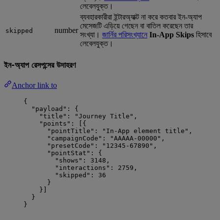
লেবেলযুক্ত।
ব্যবহারকারীরা ইন্টারঅ্যাক্ট না করে কতবার ইন-অ্যাপ
মেসেজটি এড়িয়ে গেছেন বা বাতিল করেছেন তার
number
skipped
সংখ্যা।
জার্নির পরিসংখ্যানে
In-App Skips
হিসাবে
লেবেলযুক্ত।
ইন-অ্যাপ রেসপন্সের উদাহরণ
Anchor link to
{
"payload"
: {
"title"
: 
"
Journey Title
"
,
"points"
: [{
"pointTitle"
: 
"
In-App element title
"
,
"campaignCode"
: 
"
AAAAA-00000
"
,
"presetCode"
: 
"
12345-67890
"
,
"pointStat"
: {
"shows"
: 
3148
,
"interactions"
: 
2759
,
"skipped"
: 
36
}
}]
}
}