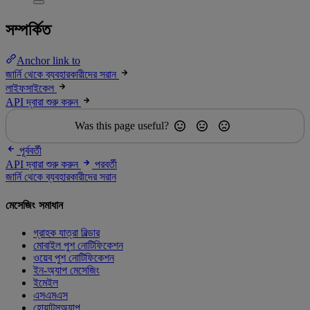
সম্পর্কিত
Anchor link to
জার্নি থেকে ব্যবহারকারীদের সরান
লাইফসাইকেল
API দ্বারা শুরু করুন
Was this page useful?
পূর্ববর্তী
API দ্বারা শুরু করুন
পরবর্তী
জার্নি থেকে ব্যবহারকারীদের সরান
মেসেজিং সমাধান
গ্রাহক যাত্রা বিল্ডার
মোবাইল পুশ নোটিফিকেশন
ওয়েব পুশ নোটিফিকেশন
ইন-অ্যাপ মেসেজিং
ইমেইল
এসএমএস
হোয়াটসঅ্যাপ