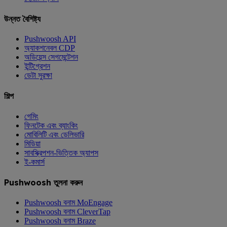
উন্নত বৈশিষ্ট্য
Pushwoosh API
অ্যাকশনেবল CDP
অডিয়েন্স সেগমেন্টেশন
ইন্টিগ্রেশন
ডেটা সুরক্ষা
শিল্প
গেমিং
ফিনটেক এবং ব্যাংকিং
মোবিলিটি এবং ডেলিভারি
মিডিয়া
সাবস্ক্রিপশন-ভিত্তিক অ্যাপস
ই-কমার্স
Pushwoosh তুলনা করুন
Pushwoosh বনাম MoEngage
Pushwoosh বনাম CleverTap
Pushwoosh বনাম Braze