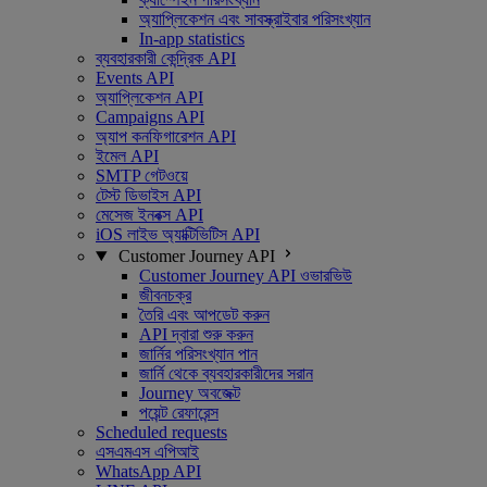
অ্যাপ্লিকেশন এবং সাবস্ক্রাইবার পরিসংখ্যান
In-app statistics
ব্যবহারকারী কেন্দ্রিক API
Events API
অ্যাপ্লিকেশন API
Campaigns API
অ্যাপ কনফিগারেশন API
ইমেল API
SMTP গেটওয়ে
টেস্ট ডিভাইস API
মেসেজ ইনবক্স API
iOS লাইভ অ্যাক্টিভিটিস API
Customer Journey API
Customer Journey API ওভারভিউ
জীবনচক্র
তৈরি এবং আপডেট করুন
API দ্বারা শুরু করুন
জার্নির পরিসংখ্যান পান
জার্নি থেকে ব্যবহারকারীদের সরান
Journey অবজেক্ট
পয়েন্ট রেফারেন্স
Scheduled requests
এসএমএস এপিআই
WhatsApp API