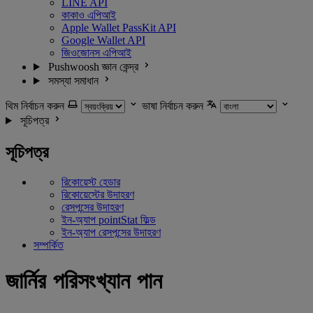
LINE API
কাকাও এপিআই
Apple Wallet PassKit API
Google Wallet API
জিওজোনস এপিআই
Pushwoosh জ্ঞান কেন্দ্র
সমস্যা সমাধান
থিম নির্বাচন করুন
ভাষা নির্বাচন করুন
সূচিপত্র
সূচিপত্র
রিকোয়েস্ট হেডার
রিকোয়েস্টের উদাহরণ
রেসপন্সের উদাহরণ
ইন-অ্যাপ pointStat ফিল্ড
ইন-অ্যাপ রেসপন্সের উদাহরণ
সম্পর্কিত
জার্নির পরিসংখ্যান পান