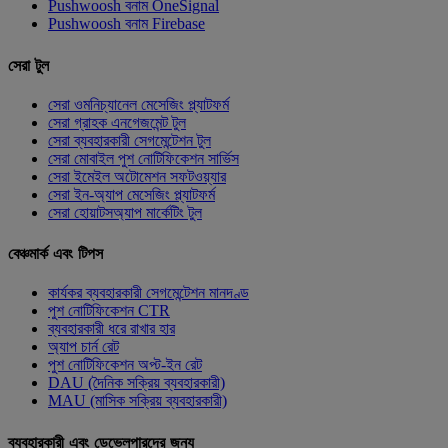
Pushwoosh বনাম OneSignal
Pushwoosh বনাম Firebase
সেরা টুল
সেরা ওমনিচ্যানেল মেসেজিং প্ল্যাটফর্ম
সেরা গ্রাহক এনগেজমেন্ট টুল
সেরা ব্যবহারকারী সেগমেন্টেশন টুল
সেরা মোবাইল পুশ নোটিফিকেশন সার্ভিস
সেরা ইমেইল অটোমেশন সফটওয়্যার
সেরা ইন-অ্যাপ মেসেজিং প্ল্যাটফর্ম
সেরা হোয়াটসঅ্যাপ মার্কেটিং টুল
বেঞ্চমার্ক এবং টিপস
কার্যকর ব্যবহারকারী সেগমেন্টেশন মানদণ্ড
পুশ নোটিফিকেশন CTR
ব্যবহারকারী ধরে রাখার হার
অ্যাপ চার্ন রেট
পুশ নোটিফিকেশন অপ্ট-ইন রেট
DAU (দৈনিক সক্রিয় ব্যবহারকারী)
MAU (মাসিক সক্রিয় ব্যবহারকারী)
ব্যবহারকারী এবং ডেভেলপারদের জন্য