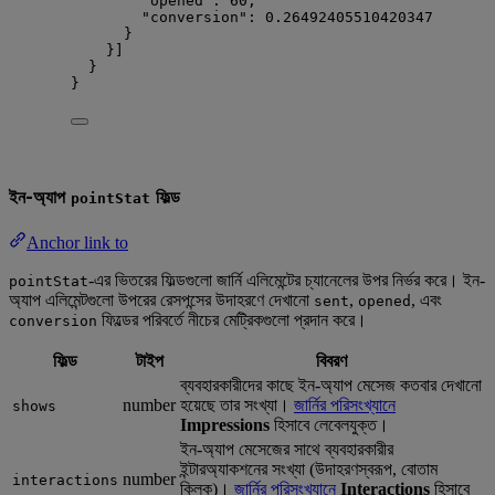
"opened"
: 
60
,
"conversion"
: 
0.26492405510420347
}
}]
}
}
ইন-অ্যাপ
ফিল্ড
pointStat
Anchor link to
-এর ভিতরের ফিল্ডগুলো জার্নি এলিমেন্টের চ্যানেলের উপর নির্ভর করে। ইন-
pointStat
অ্যাপ এলিমেন্টগুলো উপরের রেসপন্সের উদাহরণে দেখানো
,
, এবং
sent
opened
ফিল্ডের পরিবর্তে নীচের মেট্রিকগুলো প্রদান করে।
conversion
ফিল্ড
টাইপ
বিবরণ
ব্যবহারকারীদের কাছে ইন-অ্যাপ মেসেজ কতবার দেখানো
number
হয়েছে তার সংখ্যা।
জার্নির পরিসংখ্যানে
shows
Impressions
হিসাবে লেবেলযুক্ত।
ইন-অ্যাপ মেসেজের সাথে ব্যবহারকারীর
ইন্টারঅ্যাকশনের সংখ্যা (উদাহরণস্বরূপ, বোতাম
number
interactions
ক্লিক)।
জার্নির পরিসংখ্যানে
Interactions
হিসাবে