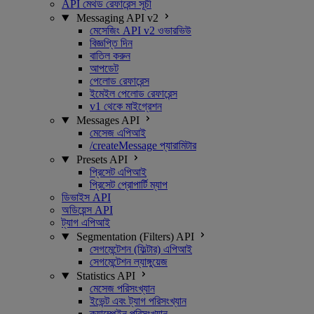
API মেথড রেফারেন্স সূচী
Messaging API v2
মেসেজিং API v2 ওভারভিউ
বিজ্ঞপ্তি দিন
বাতিল করুন
আপডেট
পেলোড রেফারেন্স
ইমেইল পেলোড রেফারেন্স
v1 থেকে মাইগ্রেশন
Messages API
মেসেজ এপিআই
/createMessage প্যারামিটার
Presets API
প্রিসেট এপিআই
প্রিসেট প্রোপার্টি ম্যাপ
ডিভাইস API
অডিয়েন্স API
ট্যাগ এপিআই
Segmentation (Filters) API
সেগমেন্টেশন (ফিল্টার) এপিআই
সেগমেন্টেশন ল্যাঙ্গুয়েজ
Statistics API
মেসেজ পরিসংখ্যান
ইভেন্ট এবং ট্যাগ পরিসংখ্যান
ক্যাম্পেইন পরিসংখ্যান