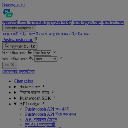
বিষয়বস্তুতে যান
ব্যবহারকারী গাইড
ডেভেলপার ডকুমেন্টেশন
সাপোর্ট
ডেমো অনুরোধ করুন
সাইন ইন করুন
ডেভেলপার ডকুমেন্টেশন
ব্যবহারকারী গাইড
সাপোর্ট
ডেমো অনুরোধ করুন
সাইন ইন করুন
Pushwoosh.com
অনুসন্ধান
Ctrl
K
থিম নির্বাচন করুন
ভাষা নির্বাচন করুন
ডেভেলপার ডকুমেন্টেশন
Changelog
প্রথম পদক্ষেপ
কিভাবে করবেন গাইড
Pushwoosh SDK
API রেফারেন্স
Pushwoosh API ওভারভিউ
Pushwoosh API দিয়ে শুরু করুন
API অ্যাক্সেস টোকেন
মূল API শনাক্তকারী