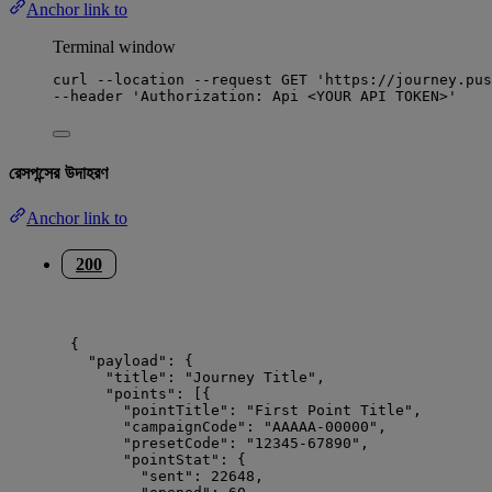
Anchor link to
Terminal window
curl
--location
--request
GET
'
https://journey.pus
--header 
'
Authorization: Api <YOUR API TOKEN>
'
রেসপন্সের উদাহরণ
Anchor link to
200
{
"payload"
: {
"title"
: 
"
Journey Title
"
,
"points"
: [{
"pointTitle"
: 
"
First Point Title
"
,
"campaignCode"
: 
"
AAAAA-00000
"
,
"presetCode"
: 
"
12345-67890
"
,
"pointStat"
: {
"sent"
: 
22648
,