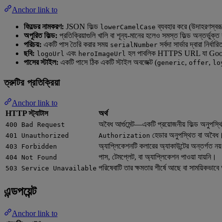
Anchor link to
ফিল্ডের নামকরণ:
JSON ফিল্ড
ব্যবহার করে (উদাহরণস্বর
lowerCamelCase
অপূরিত ফিল্ড:
প্রতিক্রিয়াগুলি খালি বা শূন্য-মানের হলেও সমস্ত ফিল্ড অন্তর্ভুক্
পরিচয়:
একটি পাস তৈরি করার সময়
সর্বদা সার্ভার দ্বারা নি
serialNumber
ছবি:
এবং
হল পাবলিক HTTPS URL যা Googl
logoUrl
heroImageUrl
পাসের স্টাইল:
একটি পাসে ঠিক একটি স্টাইল অবজেক্ট (
,
,
generic
offer
lo
ত্রুটির প্রতিক্রিয়া
Anchor link to
HTTP স্ট্যাটাস
অর্থ
অবৈধ আর্গুমেন্ট—একটি প্রয়োজনীয় ফিল্ড অনুপস্থ
400 Bad Request
হেডার অনুপস্থিত বা অবৈধ
401 Unauthorized
Authorization
অ্যাপ্লিকেশনটি কলারের অ্যাকাউন্টের অন্তর্গত নয
403 Forbidden
পাস, টেমপ্লেট, বা অ্যাপ্লিকেশন পাওয়া যায়নি।
404 Not Found
পরিষেবাটি তার ক্ষমতার শীর্ষে আছে বা সাময়িকভাব
503 Service Unavailable
এন্ডপয়েন্ট
Anchor link to