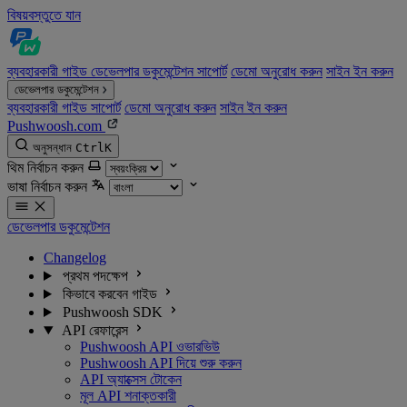
বিষয়বস্তুতে যান
ব্যবহারকারী গাইড
ডেভেলপার ডকুমেন্টেশন
সাপোর্ট
ডেমো অনুরোধ করুন
সাইন ইন করুন
ডেভেলপার ডকুমেন্টেশন
ব্যবহারকারী গাইড
সাপোর্ট
ডেমো অনুরোধ করুন
সাইন ইন করুন
Pushwoosh.com
অনুসন্ধান
Ctrl
K
থিম নির্বাচন করুন
ভাষা নির্বাচন করুন
ডেভেলপার ডকুমেন্টেশন
Changelog
প্রথম পদক্ষেপ
কিভাবে করবেন গাইড
Pushwoosh SDK
API রেফারেন্স
Pushwoosh API ওভারভিউ
Pushwoosh API দিয়ে শুরু করুন
API অ্যাক্সেস টোকেন
মূল API শনাক্তকারী