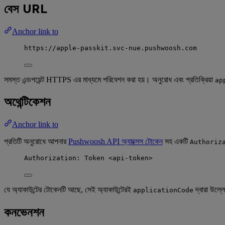
বেস URL
Anchor link to
https://apple-passkit.svc-nue.pushwoosh.com
সমস্ত এন্ডপয়েন্ট HTTPS এর মাধ্যমে পরিবেশন করা হয়। অনুরোধ এবং প্রতিক্রিয়া
ap
অথেন্টিকেশন
Anchor link to
প্রতিটি অনুরোধে আপনার
Pushwoosh API অ্যাক্সেস টোকেন
সহ একটি
Authoriz
Authorization: Token <api-token>
যে অ্যাকাউন্টের টোকেনটি আছে, সেই অ্যাকাউন্টেরই
দ্বারা উল্ল
applicationCode
কনভেনশন