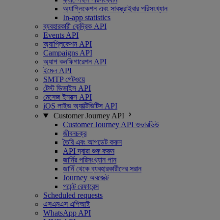
অ্যাপ্লিকেশন এবং সাবস্ক্রাইবার পরিসংখ্যান
In-app statistics
ব্যবহারকারী কেন্দ্রিক API
Events API
অ্যাপ্লিকেশন API
Campaigns API
অ্যাপ কনফিগারেশন API
ইমেল API
SMTP গেটওয়ে
টেস্ট ডিভাইস API
মেসেজ ইনবক্স API
iOS লাইভ অ্যাক্টিভিটিস API
Customer Journey API
Customer Journey API ওভারভিউ
জীবনচক্র
তৈরি এবং আপডেট করুন
API দ্বারা শুরু করুন
জার্নির পরিসংখ্যান পান
জার্নি থেকে ব্যবহারকারীদের সরান
Journey অবজেক্ট
পয়েন্ট রেফারেন্স
Scheduled requests
এসএমএস এপিআই
WhatsApp API