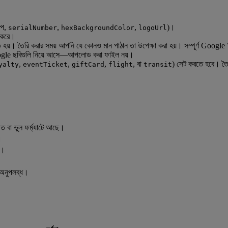
ূপ,
,
,
)।
serialNumber
hexBackgroundColor
logoUrl
ত করে।
র্ধারিত হয়। তৈরি করার সময় আপনি যে কোনও মান পাঠান তা উপেক্ষা করা হয়। সম্পূর্ণ Go
e ছবিগুলি নিয়ে আসে—আপলোড করা ফাইল নয়।
,
,
,
, বা
) সেট করতে হবে। তৈর
yalty
eventTicket
giftCard
flight
transit
িত বা ভুল ফর্ম্যাটে আছে।
।
়।
ে অনুপলব্ধ।