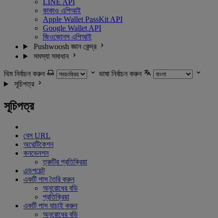
LINE API
কাকাও এপিআই
Apple Wallet PassKit API
Google Wallet API
জিওজোনস এপিআই
Pushwoosh জ্ঞান কেন্দ্র
সমস্যা সমাধান
থিম নির্বাচন করুন
ভাষা নির্বাচন করুন
সূচিপত্র
সূচিপত্র
বেস URL
অথেন্টিকেশন
কনভেনশন
ত্রুটির প্রতিক্রিয়া
এন্ডপয়েন্ট
একটি পাস তৈরি করুন
অনুরোধের বডি
প্রতিক্রিয়া
একটি পাস যাচাই করুন
অনুরোধের বডি