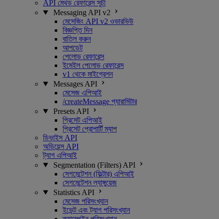
API মেথড রেফারেন্স সূচী
Messaging API v2
মেসেজিং API v2 ওভারভিউ
বিজ্ঞপ্তি দিন
বাতিল করুন
আপডেট
পেলোড রেফারেন্স
ইমেইল পেলোড রেফারেন্স
v1 থেকে মাইগ্রেশন
Messages API
মেসেজ এপিআই
/createMessage প্যারামিটার
Presets API
প্রিসেট এপিআই
প্রিসেট প্রোপার্টি ম্যাপ
ডিভাইস API
অডিয়েন্স API
ট্যাগ এপিআই
Segmentation (Filters) API
সেগমেন্টেশন (ফিল্টার) এপিআই
সেগমেন্টেশন ল্যাঙ্গুয়েজ
Statistics API
মেসেজ পরিসংখ্যান
ইভেন্ট এবং ট্যাগ পরিসংখ্যান
ক্যাম্পেইন পরিসংখ্যান