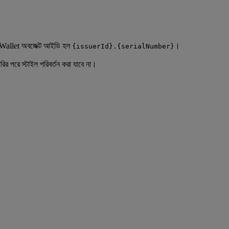
ogle Wallet অবজেক্ট আইডি হল
।
{issuerId}.{serialNumber}
ির পরে স্টাইল পরিবর্তন করা যাবে না।