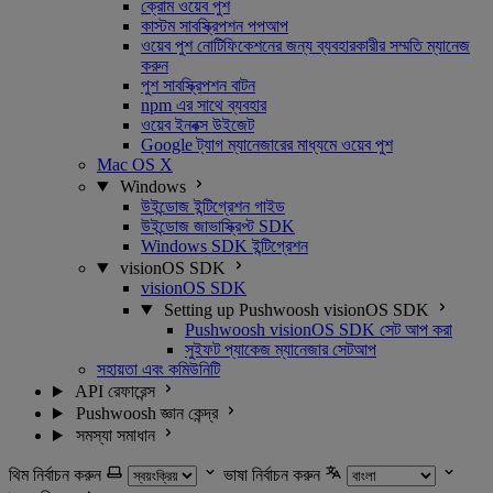
ক্রোম ওয়েব পুশ
কাস্টম সাবস্ক্রিপশন পপআপ
ওয়েব পুশ নোটিফিকেশনের জন্য ব্যবহারকারীর সম্মতি ম্যানেজ
করুন
পুশ সাবস্ক্রিপশন বাটন
npm এর সাথে ব্যবহার
ওয়েব ইনবক্স উইজেট
Google ট্যাগ ম্যানেজারের মাধ্যমে ওয়েব পুশ
Mac OS X
Windows
উইন্ডোজ ইন্টিগ্রেশন গাইড
উইন্ডোজ জাভাস্ক্রিপ্ট SDK
Windows SDK ইন্টিগ্রেশন
visionOS SDK
visionOS SDK
Setting up Pushwoosh visionOS SDK
Pushwoosh visionOS SDK সেট আপ করা
সুইফট প্যাকেজ ম্যানেজার সেটআপ
সহায়তা এবং কমিউনিটি
API রেফারেন্স
Pushwoosh জ্ঞান কেন্দ্র
সমস্যা সমাধান
থিম নির্বাচন করুন
ভাষা নির্বাচন করুন