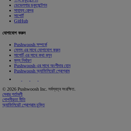
ডেভেলপার ডকুমেন্টেশন
সাহায্য কেন্দ্র
সাপোর্ট
GitHub
যোগাযোগ করুন
Pushwoosh সম্পর্কে
সেলস এর সাথে যোগাযোগ করুন
সাপোর্ট এর সাথে কথা বলুন
মূল্য নির্ধারণ
Pushwoosh এর সাথে অংশীদার হোন
Pushwoosh অ্যাফিলিয়েট প্রোগ্রাম
© 2026 Pushwoosh Inc. সর্বস্বত্ব সংরক্ষিত.
সেবার শর্তাবলী
গোপনীয়তা নীতি
অ্যাফিলিয়েট প্রোগ্রাম চুক্তি