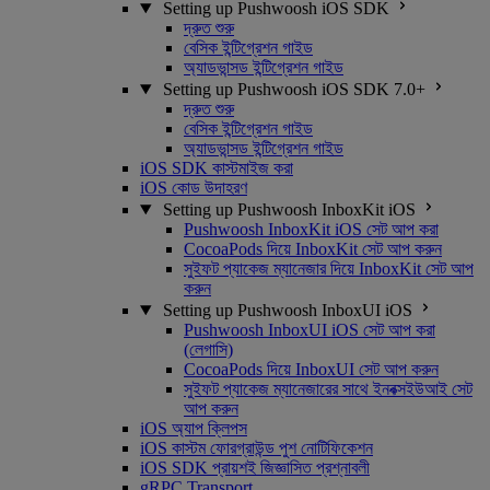
Setting up Pushwoosh iOS SDK
দ্রুত শুরু
বেসিক ইন্টিগ্রেশন গাইড
অ্যাডভান্সড ইন্টিগ্রেশন গাইড
Setting up Pushwoosh iOS SDK 7.0+
দ্রুত শুরু
বেসিক ইন্টিগ্রেশন গাইড
অ্যাডভান্সড ইন্টিগ্রেশন গাইড
iOS SDK কাস্টমাইজ করা
iOS কোড উদাহরণ
Setting up Pushwoosh InboxKit iOS
Pushwoosh InboxKit iOS সেট আপ করা
CocoaPods দিয়ে InboxKit সেট আপ করুন
সুইফট প্যাকেজ ম্যানেজার দিয়ে InboxKit সেট আপ
করুন
Setting up Pushwoosh InboxUI iOS
Pushwoosh InboxUI iOS সেট আপ করা
(লেগাসি)
CocoaPods দিয়ে InboxUI সেট আপ করুন
সুইফট প্যাকেজ ম্যানেজারের সাথে ইনবক্সইউআই সেট
আপ করুন
iOS অ্যাপ ক্লিপস
iOS কাস্টম ফোরগ্রাউন্ড পুশ নোটিফিকেশন
iOS SDK প্রায়শই জিজ্ঞাসিত প্রশ্নাবলী
gRPC Transport