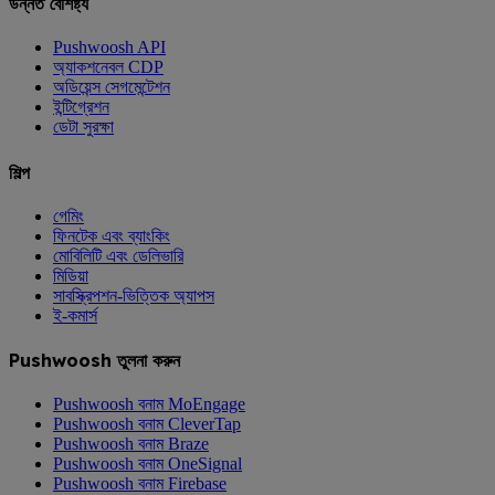
উন্নত বৈশিষ্ট্য
Pushwoosh API
অ্যাকশনেবল CDP
অডিয়েন্স সেগমেন্টেশন
ইন্টিগ্রেশন
ডেটা সুরক্ষা
শিল্প
গেমিং
ফিনটেক এবং ব্যাংকিং
মোবিলিটি এবং ডেলিভারি
মিডিয়া
সাবস্ক্রিপশন-ভিত্তিক অ্যাপস
ই-কমার্স
Pushwoosh তুলনা করুন
Pushwoosh বনাম MoEngage
Pushwoosh বনাম CleverTap
Pushwoosh বনাম Braze
Pushwoosh বনাম OneSignal
Pushwoosh বনাম Firebase