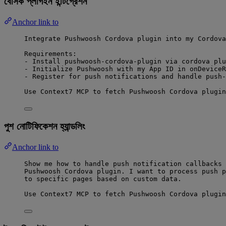
বেসিক প্লাগইন ইন্টিগ্রেশন
Anchor link to
Integrate Pushwoosh Cordova plugin into my Cordova
Requirements:
- Install pushwoosh-cordova-plugin via cordova plu
- Initialize Pushwoosh with my App ID in onDeviceR
- Register for push notifications and handle push-
Use Context7 MCP to fetch Pushwoosh Cordova plugin
পুশ নোটিফিকেশন হ্যান্ডলিং
Anchor link to
Show me how to handle push notification callbacks 
Pushwoosh Cordova plugin. I want to process push p
to specific pages based on custom data.
Use Context7 MCP to fetch Pushwoosh Cordova plugin