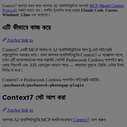
Context7 ব্যবহার করার জন্য আপনার AI অ্যাসিস্ট্যান্টকে অবশ্যই
MCP (Model Context
Protocol)
সমর্থন করতে হবে। সমর্থিত টুলগুলির মধ্যে রয়েছে
Claude Code
,
Cursor
,
Windsurf
,
Cline
এবং অন্যান্য।
এটি কীভাবে কাজ করে
Anchor link to
Context7 একটি MCP সার্ভার যা AI অ্যাসিস্ট্যান্টদের আপ-টু-ডেট লাইব্রেরি
ডকুমেন্টেশন সরবরাহ করে। যখন আপনার অ্যাসিস্ট্যান্টের Context7-এ অ্যাক্সেস থাকে,
তখন এটি কথোপকথনের সময় সরাসরি লেটেস্ট Pushwoosh Cordova প্লাগইন ডক্স,
কোড স্নিপেট এবং API রেফারেন্স আনতে পারে — সম্ভাব্য পুরানো ট্রেনিং ডেটার উপর
নির্ভর না করে।
Context7-এ Pushwoosh Cordova প্লাগইন লাইব্রেরি আইডি:
/pushwoosh/pushwoosh-phonegap-plugin
Context7 সেট আপ করা
Anchor link to
আপনার AI অ্যাসিস্ট্যান্টের MCP কনফিগারেশনে
Context7
যোগ করুন: