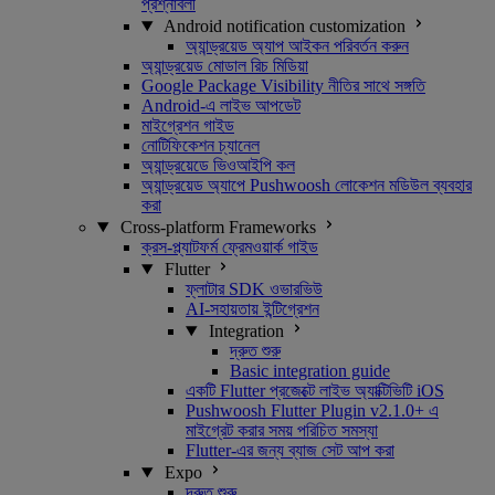
প্রশ্নাবলী
Android notification customization
অ্যান্ড্রয়েড অ্যাপ আইকন পরিবর্তন করুন
অ্যান্ড্রয়েড মোডাল রিচ মিডিয়া
Google Package Visibility নীতির সাথে সঙ্গতি
Android-এ লাইভ আপডেট
মাইগ্রেশন গাইড
নোটিফিকেশন চ্যানেল
অ্যান্ড্রয়েডে ভিওআইপি কল
অ্যান্ড্রয়েড অ্যাপে Pushwoosh লোকেশন মডিউল ব্যবহার
করা
Cross-platform Frameworks
ক্রস-প্ল্যাটফর্ম ফ্রেমওয়ার্ক গাইড
Flutter
ফ্লাটার SDK ওভারভিউ
AI-সহায়তায় ইন্টিগ্রেশন
Integration
দ্রুত শুরু
Basic integration guide
একটি Flutter প্রজেক্টে লাইভ অ্যাক্টিভিটি iOS
Pushwoosh Flutter Plugin v2.1.0+ এ
মাইগ্রেট করার সময় পরিচিত সমস্যা
Flutter-এর জন্য ব্যাজ সেট আপ করা
Expo
দ্রুত শুরু