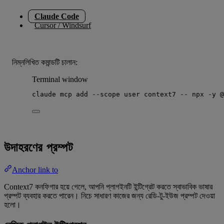
Claude Code
Cursor / Windsurf
নিম্নলিখিত কমান্ডটি চালান:
Terminal window
claude
mcp
add
--scope
user
context7
--
npx
-y
@
উদাহরণের প্রম্পট
Anchor link to
Context7 কনফিগার হয়ে গেলে, আপনি প্লাগইনটি ইন্টিগ্রেট করতে স্বাভাবিক ভাষার
প্রম্পট ব্যবহার করতে পারেন। নিচে সাধারণ কাজের জন্য রেডি-টু-ইউজ প্রম্পট দেওয়া
হলো।