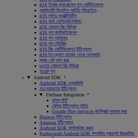
iOS ইমেজ ক্যারোসেল পুশ নোটিফিকেশন
পারসিস্টেন্ট ডিভাইস আইডি (কিচেইন)
iOS লাইভ অ্যাক্টিভিটিস
iOS বার্তা ডেলিভারি ট্র্যাকিং
iOS মোডাল রিচ মিডিয়া
iOS পুশ কাস্টমাইজেশন
iOS পুশ প্রাইমার
iOS পুশ স্টোরিজ
iOS রিচ নোটিফিকেশন ইন্টিগ্রেশন
iOS ইন-অ্যাপ মেসেজ থেকে কেনাকাটা
ব্যাজ সেট আপ করা
tvOS মোডাল রিচ মিডিয়া
VoIP পুশ
Android SDK
Android SDK ওভারভিউ
AI-সহায়তায় ইন্টিগ্রেশন
Firebase Integration
কুইক স্টার্ট
বেসিক ইন্টিগ্রেশন গাইড
Google Play Services কনফ্লিক্ট সমাধান করা
Huawei ইন্টিগ্রেশন
Amazon ইন্টিগ্রেশন
Android SDK কাস্টমাইজ করুন
Pushwoosh Android SDK সম্পর্কিত প্রায়শই জিজ্ঞাসিত