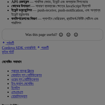
API রেফারেন্স
— পাবলিক মেথড, ইভেন্ট এবং কলব্যাক সিগনেচার
কোডের উদাহরণ
— সাধারণ ব্যবহারের ক্ষেত্রে JavaScript স্নিপেট
ইভেন্ট ডকুমেন্টেশন
— push-receive, push-notification, এবং অন্যান্য
ইভেন্ট হ্যান্ডলার
কনফিগারেশনের বিবরণ
— প্লাগইন ভেরিয়েবল, প্ল্যাটফর্ম-নির্দিষ্ট সেটিংস এবং
পারমিশন
Was this page useful?
পূর্ববর্তী
Cordova SDK ওভারভিউ
পরবর্তী
কুইক স্টার্ট
মেসেজিং সমাধান
গ্রাহক যাত্রা বিল্ডার
মোবাইল পুশ নোটিফিকেশন
ওয়েব পুশ নোটিফিকেশন
ইন-অ্যাপ মেসেজিং
ইমেইল
এসএমএস
হোয়াটসঅ্যাপ