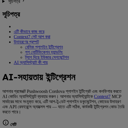
সূচিপত্র
সূচিপত্র
এটি কীভাবে কাজ করে
Context7 সেট আপ করা
উদাহরণের প্রম্পট
বেসিক প্লাগইন ইন্টিগ্রেশন
পুশ নোটিফিকেশন হ্যান্ডলিং
ট্যাগ দিয়ে ইউজার সেগমেন্টেশন
AI অ্যাসিস্ট্যান্ট কী পায়
AI-সহায়তায় ইন্টিগ্রেশন
আপনার প্রজেক্টে Pushwoosh Cordova প্লাগইন ইন্টিগ্রেট এবং কনফিগার করতে
AI কোডিং অ্যাসিস্ট্যান্ট ব্যবহার করুন। আপনার অ্যাসিস্ট্যান্টকে
Context7
MCP
সার্ভারের সাথে সংযুক্ত করে, এটি আপ-টু-ডেট প্লাগইন ডকুমেন্টেশন, কোডের উদাহরণ
এবং API রেফারেন্সে অ্যাক্সেস পায় — যাতে এটি সঠিক, কার্যকরী ইন্টিগ্রেশন কোড তৈরি
করতে পারে।
নোট