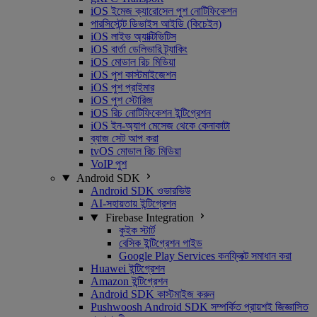
iOS ইমেজ ক্যারোসেল পুশ নোটিফিকেশন
পারসিস্টেন্ট ডিভাইস আইডি (কিচেইন)
iOS লাইভ অ্যাক্টিভিটিস
iOS বার্তা ডেলিভারি ট্র্যাকিং
iOS মোডাল রিচ মিডিয়া
iOS পুশ কাস্টমাইজেশন
iOS পুশ প্রাইমার
iOS পুশ স্টোরিজ
iOS রিচ নোটিফিকেশন ইন্টিগ্রেশন
iOS ইন-অ্যাপ মেসেজ থেকে কেনাকাটা
ব্যাজ সেট আপ করা
tvOS মোডাল রিচ মিডিয়া
VoIP পুশ
Android SDK
Android SDK ওভারভিউ
AI-সহায়তায় ইন্টিগ্রেশন
Firebase Integration
কুইক স্টার্ট
বেসিক ইন্টিগ্রেশন গাইড
Google Play Services কনফ্লিক্ট সমাধান করা
Huawei ইন্টিগ্রেশন
Amazon ইন্টিগ্রেশন
Android SDK কাস্টমাইজ করুন
Pushwoosh Android SDK সম্পর্কিত প্রায়শই জিজ্ঞাসিত