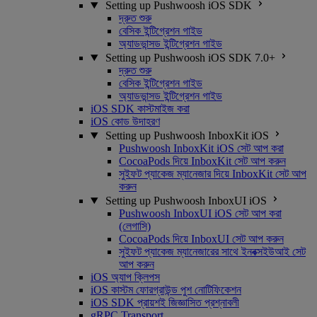
Setting up Pushwoosh iOS SDK
দ্রুত শুরু
বেসিক ইন্টিগ্রেশন গাইড
অ্যাডভান্সড ইন্টিগ্রেশন গাইড
Setting up Pushwoosh iOS SDK 7.0+
দ্রুত শুরু
বেসিক ইন্টিগ্রেশন গাইড
অ্যাডভান্সড ইন্টিগ্রেশন গাইড
iOS SDK কাস্টমাইজ করা
iOS কোড উদাহরণ
Setting up Pushwoosh InboxKit iOS
Pushwoosh InboxKit iOS সেট আপ করা
CocoaPods দিয়ে InboxKit সেট আপ করুন
সুইফট প্যাকেজ ম্যানেজার দিয়ে InboxKit সেট আপ
করুন
Setting up Pushwoosh InboxUI iOS
Pushwoosh InboxUI iOS সেট আপ করা
(লেগাসি)
CocoaPods দিয়ে InboxUI সেট আপ করুন
সুইফট প্যাকেজ ম্যানেজারের সাথে ইনবক্সইউআই সেট
আপ করুন
iOS অ্যাপ ক্লিপস
iOS কাস্টম ফোরগ্রাউন্ড পুশ নোটিফিকেশন
iOS SDK প্রায়শই জিজ্ঞাসিত প্রশ্নাবলী
gRPC Transport