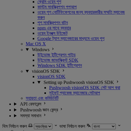
ক্রোম ওয়েব পুশ
কাস্টম সাবস্ক্রিপশন পপআপ
ওয়েব পুশ নোটিফিকেশনের জন্য ব্যবহারকারীর সম্মতি ম্যানেজ
করুন
পুশ সাবস্ক্রিপশন বাটন
npm এর সাথে ব্যবহার
ওয়েব ইনবক্স উইজেট
Google ট্যাগ ম্যানেজারের মাধ্যমে ওয়েব পুশ
Mac OS X
Windows
উইন্ডোজ ইন্টিগ্রেশন গাইড
উইন্ডোজ জাভাস্ক্রিপ্ট SDK
Windows SDK ইন্টিগ্রেশন
visionOS SDK
visionOS SDK
Setting up Pushwoosh visionOS SDK
Pushwoosh visionOS SDK সেট আপ করা
সুইফট প্যাকেজ ম্যানেজার সেটআপ
সহায়তা এবং কমিউনিটি
API রেফারেন্স
Pushwoosh জ্ঞান কেন্দ্র
সমস্যা সমাধান
থিম নির্বাচন করুন
ভাষা নির্বাচন করুন