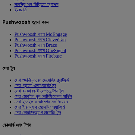
সাবস্ক্রিপশন-ভিত্তিক অ্যাপস
ই-কমার্স
Pushwoosh তুলনা করুন
Pushwoosh বনাম MoEngage
Pushwoosh বনাম CleverTap
Pushwoosh বনাম Braze
Pushwoosh বনাম OneSignal
Pushwoosh বনাম Firebase
সেরা টুল
সেরা ওমনিচ্যানেল মেসেজিং প্ল্যাটফর্ম
সেরা গ্রাহক এনগেজমেন্ট টুল
সেরা ব্যবহারকারী সেগমেন্টেশন টুল
সেরা মোবাইল পুশ নোটিফিকেশন সার্ভিস
সেরা ইমেইল অটোমেশন সফটওয়্যার
সেরা ইন-অ্যাপ মেসেজিং প্ল্যাটফর্ম
সেরা হোয়াটসঅ্যাপ মার্কেটিং টুল
বেঞ্চমার্ক এবং টিপস