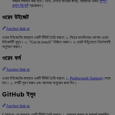
সম্ভব সমাধান করা হবে। তবে, এগিয়ে যাওয়ার জন্য, আমাদের একটি
সম্পূর্ণ
ক্র্যাশ রিপোর্ট
প্রয়োজন।
ওয়েব উইজেট
Anchor link to
ওয়েব উইজেটের মাধ্যমে একটি টিকিট তৈরি করতে: ১. নিচের ডানদিকের কোণায় ওয়েব
উইজেটটি খুলুন। ২. “Get in touch” নির্বাচন করুন। ৩. চ্যাট উইন্ডোতে নির্দেশাবলী
অনুসরণ করুন।
ওয়েব ফর্ম
Anchor link to
ওয়েব উইজেটের মাধ্যমে একটি টিকিট তৈরি করতে: ১.
Pushwoosh Support
পেজে
যান। ২. ফর্মটি পূরণ করুন এবং আপনার অনুরোধ জমা দিন।
GitHub ইস্যু
Anchor link to
GitHub এর মাধ্যমে একটি টিকিট তৈরি করতে: ১. আপনার প্রশ্ন বা পরামর্শ সম্পর্কিত