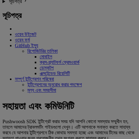
সূচিপত্র
সূচিপত্র
ওয়েব উইজেট
ওয়েব ফর্ম
GitHub ইস্যু
রিপোজিটরির তালিকা
মোবাইল
ক্রস-প্ল্যাটফর্ম ফ্রেমওয়ার্ক
ডেস্কটপ
এক্সটেন্ডেড রিয়েলিটি
সম্পূর্ণ ইন্টিগ্রেশন পরিষেবা
ইন্টিগ্রেশনের অনুরোধ করার পদক্ষেপ
মূল্য এবং সময়সীমা
সহায়তা এবং কমিউনিটি
Pushwoosh SDK ইন্টিগ্রেট করার সময় যদি আপনি কোনো সমস্যার সম্মুখীন হন,
তাহলে আমাদের ট্রাবলশুটিং গাইডগুলো দেখুন। এটি আপনাকে সনাক্ত করতে সাহায্য
করবে যে আপনার ইন্টিগ্রেশনে ঠিক কোথায় সমস্যা হচ্ছে এবং আমাদের টিমের কাছ থেকে
সহায়তা পাওয়ার জন্য প্রয়োজনীয় তথ্য সংগ্রহ করতে সাহায্য করবে।