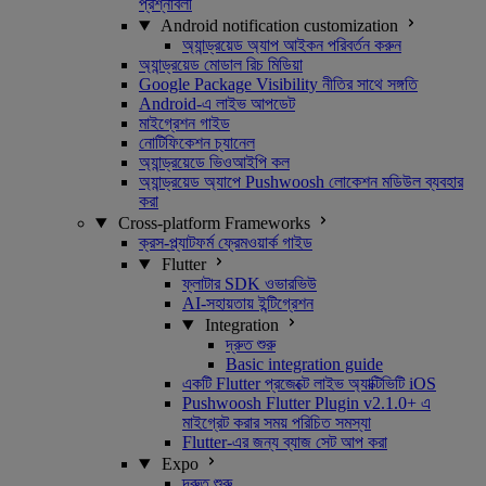
প্রশ্নাবলী
Android notification customization
অ্যান্ড্রয়েড অ্যাপ আইকন পরিবর্তন করুন
অ্যান্ড্রয়েড মোডাল রিচ মিডিয়া
Google Package Visibility নীতির সাথে সঙ্গতি
Android-এ লাইভ আপডেট
মাইগ্রেশন গাইড
নোটিফিকেশন চ্যানেল
অ্যান্ড্রয়েডে ভিওআইপি কল
অ্যান্ড্রয়েড অ্যাপে Pushwoosh লোকেশন মডিউল ব্যবহার
করা
Cross-platform Frameworks
ক্রস-প্ল্যাটফর্ম ফ্রেমওয়ার্ক গাইড
Flutter
ফ্লাটার SDK ওভারভিউ
AI-সহায়তায় ইন্টিগ্রেশন
Integration
দ্রুত শুরু
Basic integration guide
একটি Flutter প্রজেক্টে লাইভ অ্যাক্টিভিটি iOS
Pushwoosh Flutter Plugin v2.1.0+ এ
মাইগ্রেট করার সময় পরিচিত সমস্যা
Flutter-এর জন্য ব্যাজ সেট আপ করা
Expo
দ্রুত শুরু