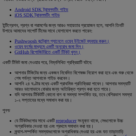
Android SDK ট্রাবলশুটিং গাইড
iOS SDK ট্রাবলশুটিং গাইড
ইন্টিগ্রেশন, প্রশ্ন বা পরামর্শের জন্য আরও সহায়তার প্রয়োজন হলে, আপনি তিনটি
উপায়ে আমাদের সাপোর্ট টিমের সাথে যোগাযোগ করতে পারেন:
Pushwoosh কন্ট্রোল প্যানেলে ওয়েব উইজেট ব্যবহার করুন।
ওয়েব ফর্মের মাধ্যমে একটি অনুরোধ জমা দিন।
GitHub রিপোজিটরিতে একটি টিকিট খুলুন।
একটি টিকিট জমা দেওয়ার পরে, নিম্নলিখিত প্রক্রিয়াটি ঘটবে:
আপনার টিকিটের জন্য একজন নিবেদিত বিশেষজ্ঞ নিয়োগ করা হবে এবং শুরু থেকে
শেষ পর্যন্ত আপনাকে গাইড করবেন।
আপনি ২৪ ঘণ্টার মধ্যে একটি প্রাথমিক প্রতিক্রিয়া পাবেন। আপনার সমস্যাটি
আরও ভালোভাবে বোঝার জন্য অতিরিক্ত প্রশ্ন করা হতে পারে।
যদি আপনার টিকিটটি কোনো বাগ বা সমস্যা সম্পর্কিত হয়, তবে বেশিরভাগ সমস্যা
১-২ সপ্তাহের মধ্যে সমাধান করা হয়।
পুনশ্চ
যে টিকিটগুলোর সাথে একটি
reproducer
সংযুক্ত থাকে, সেগুলোকে উচ্চ
অগ্রাধিকার দেওয়া হয় এবং প্রথমে সমাধান করা হয়।
ক্র্যাশ-সম্পর্কিত সমস্যাগুলোকে অগ্রাধিকার দেওয়া হয় এবং যত তাড়াতাড়ি