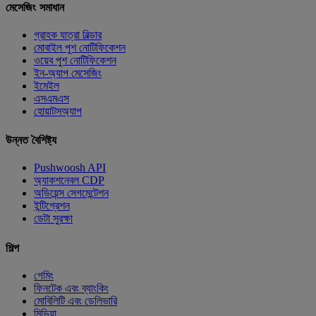
মেসেজিং সমাধান
গ্রাহক যাত্রা বিল্ডার
মোবাইল পুশ নোটিফিকেশন
ওয়েব পুশ নোটিফিকেশন
ইন-অ্যাপ মেসেজিং
ইমেইল
এসএমএস
হোয়াটসঅ্যাপ
উন্নত বৈশিষ্ট্য
Pushwoosh API
অ্যাকশনেবল CDP
অডিয়েন্স সেগমেন্টেশন
ইন্টিগ্রেশন
ডেটা সুরক্ষা
শিল্প
গেমিং
ফিনটেক এবং ব্যাংকিং
মোবিলিটি এবং ডেলিভারি
মিডিয়া