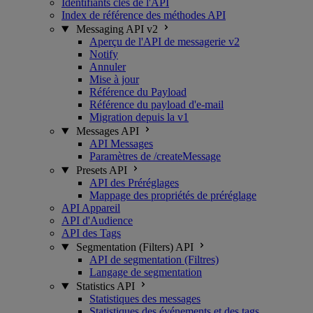
Identifiants clés de l'API
Index de référence des méthodes API
Messaging API v2
Aperçu de l'API de messagerie v2
Notify
Annuler
Mise à jour
Référence du Payload
Référence du payload d'e-mail
Migration depuis la v1
Messages API
API Messages
Paramètres de /createMessage
Presets API
API des Préréglages
Mappage des propriétés de préréglage
API Appareil
API d'Audience
API des Tags
Segmentation (Filters) API
API de segmentation (Filtres)
Langage de segmentation
Statistics API
Statistiques des messages
Statistiques des événements et des tags