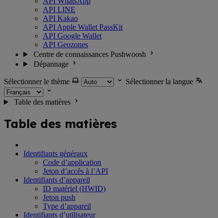
API WhatsApp
API LINE
API Kakao
API Apple Wallet PassKit
API Google Wallet
API Geozones
Centre de connaissances Pushwoosh
Dépannage
Sélectionner le thème
Sélectionner la langue
Table des matières
Table des matières
Identifiants généraux
Code d’application
Jeton d’accès à l’API
Identifiants d’appareil
ID matériel (HWID)
Jeton push
Type d’appareil
Identifiants d’utilisateur