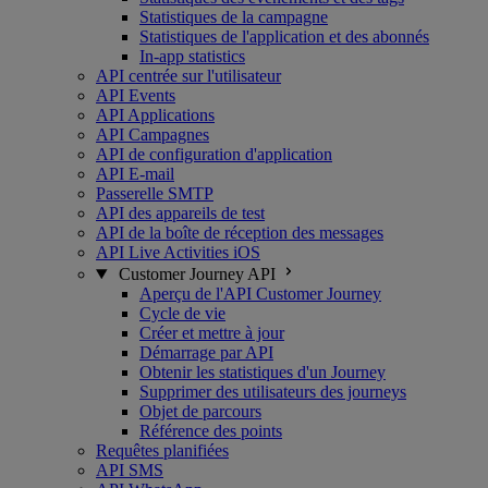
Statistiques de la campagne
Statistiques de l'application et des abonnés
In-app statistics
API centrée sur l'utilisateur
API Events
API Applications
API Campagnes
API de configuration d'application
API E-mail
Passerelle SMTP
API des appareils de test
API de la boîte de réception des messages
API Live Activities iOS
Customer Journey API
Aperçu de l'API Customer Journey
Cycle de vie
Créer et mettre à jour
Démarrage par API
Obtenir les statistiques d'un Journey
Supprimer des utilisateurs des journeys
Objet de parcours
Référence des points
Requêtes planifiées
API SMS