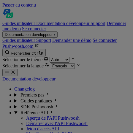
Passer au contenu
Guides utilisateur
Documentation développeur
Support
Demander
une démo
Se connecter
Documentation développeur
Guides utilisateur
Support
Demander une démo
Se connecter
Pushwoosh.com
Rechercher
Ctrl
K
Sélectionner le thème
Sélectionner la langue
Documentation développeur
Changelog
Premiers pas
Guides pratiques
SDK Pushwoosh
Référence API
Aperçu de l'API Pushwoosh
Démarrer avec l'API Pushwoosh
Jeton d'accès API