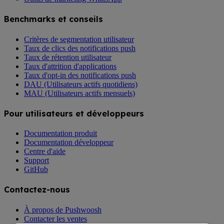
Benchmarks et conseils
Critères de segmentation utilisateur
Taux de clics des notifications push
Taux de rétention utilisateur
Taux d'attrition d'applications
Taux d'opt-in des notifications push
DAU (Utilisateurs actifs quotidiens)
MAU (Utilisateurs actifs mensuels)
Pour utilisateurs et développeurs
Documentation produit
Documentation développeur
Centre d'aide
Support
GitHub
Contactez-nous
À propos de Pushwoosh
Contacter les ventes