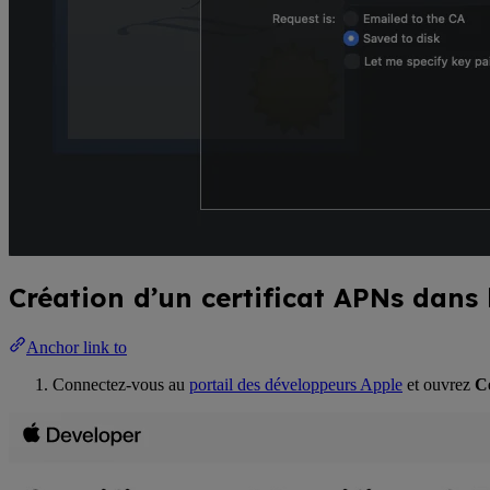
Création d’un certificat APNs dans 
Anchor link to
Connectez-vous au
portail des développeurs Apple
et ouvrez
Ce