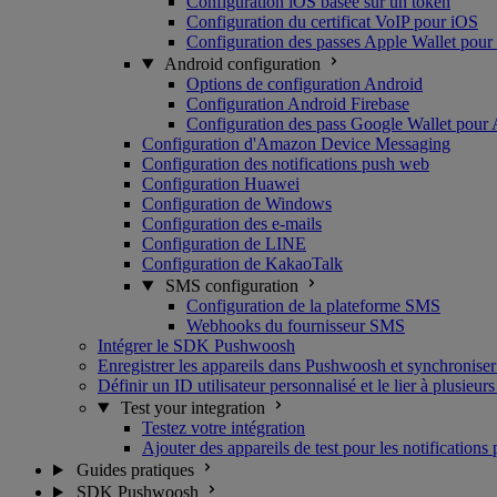
Configuration iOS basée sur un token
Configuration du certificat VoIP pour iOS
Configuration des passes Apple Wallet pour
Android configuration
Options de configuration Android
Configuration Android Firebase
Configuration des pass Google Wallet pour
Configuration d'Amazon Device Messaging
Configuration des notifications push web
Configuration Huawei
Configuration de Windows
Configuration des e-mails
Configuration de LINE
Configuration de KakaoTalk
SMS configuration
Configuration de la plateforme SMS
Webhooks du fournisseur SMS
Intégrer le SDK Pushwoosh
Enregistrer les appareils dans Pushwoosh et synchroniser
Définir un ID utilisateur personnalisé et le lier à plusieurs
Test your integration
Testez votre intégration
Ajouter des appareils de test pour les notifications
Guides pratiques
SDK Pushwoosh