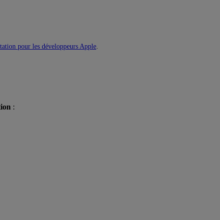
ation pour les développeurs Apple
.
tion
: