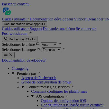
Passer au contenu
Guides utilisateur
Documentation développeur
Support
Demander un
Documentation développeur
Guides utilisateur
Support
Demander une démo
Se connecter
Pushwoosh.com
Rechercher
Ctrl
K
Sélectionner le thème
Sélectionner la langue
Documentation développeur
Changelog
Premiers pas
Aperçu de Pushwoosh
Guide de configuration de projet
Connect messaging services
Comment configurer les plateformes
iOS configuration
Options de configuration iOS
Configuration iOS basée sur un certificat