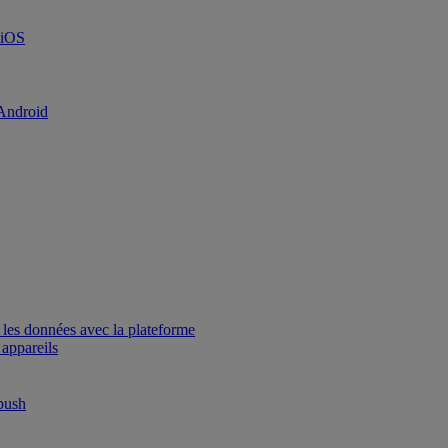
 iOS
 Android
 les données avec la plateforme
 appareils
 push