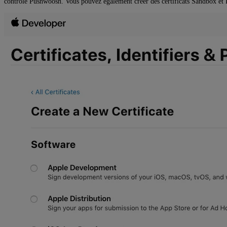
contrôle Pushwoosh. Vous pouvez également créer des certificats Sandbox et 