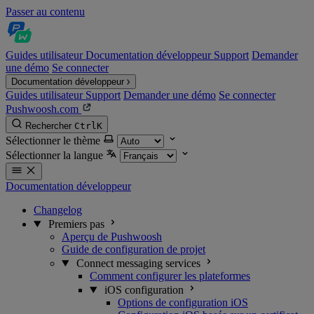
Passer au contenu
Guides utilisateur
Documentation développeur
Support
Demander
une démo
Se connecter
Documentation développeur
Guides utilisateur
Support
Demander une démo
Se connecter
Pushwoosh.com
Rechercher
Ctrl
K
Sélectionner le thème
Sélectionner la langue
Documentation développeur
Changelog
Premiers pas
Aperçu de Pushwoosh
Guide de configuration de projet
Connect messaging services
Comment configurer les plateformes
iOS configuration
Options de configuration iOS