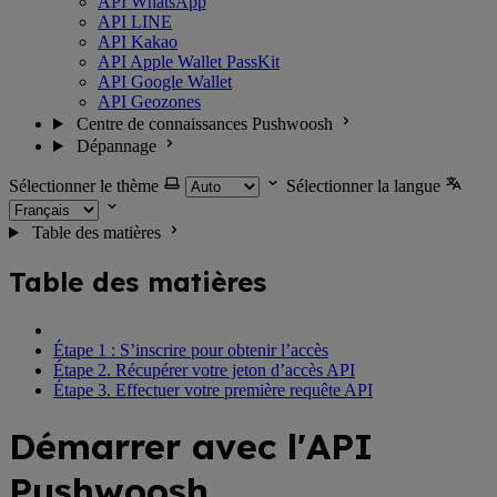
API WhatsApp
API LINE
API Kakao
API Apple Wallet PassKit
API Google Wallet
API Geozones
Centre de connaissances Pushwoosh
Dépannage
Sélectionner le thème
Sélectionner la langue
Table des matières
Table des matières
Étape 1 : S’inscrire pour obtenir l’accès
Étape 2. Récupérer votre jeton d’accès API
Étape 3. Effectuer votre première requête API
Démarrer avec l'API
Pushwoosh