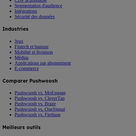
CDP actionnable
Segmentation d'audience
Intégrations
Sécurité des données
Industries
Jeux
Fintech et banque
Mobilité et livraison
Médias
Applications par abonnement
E-commerce
Comparer Pushwoosh
Pushwoosh vs. MoEngage
Pushwoosh vs. CleverTap
Pushwoosh vs. Braze
Pushwoosh vs. OneSignal
Pushwoosh vs. Firebase
Meilleurs outils