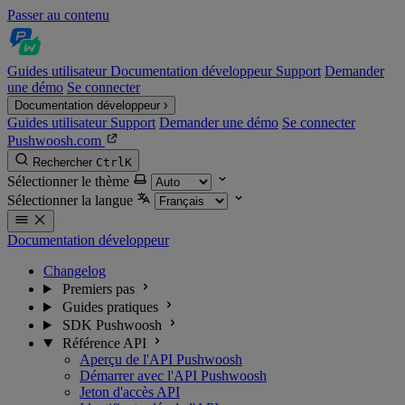
Passer au contenu
Guides utilisateur
Documentation développeur
Support
Demander
une démo
Se connecter
Documentation développeur
Guides utilisateur
Support
Demander une démo
Se connecter
Pushwoosh.com
Rechercher
Ctrl
K
Sélectionner le thème
Sélectionner la langue
Documentation développeur
Changelog
Premiers pas
Guides pratiques
SDK Pushwoosh
Référence API
Aperçu de l'API Pushwoosh
Démarrer avec l'API Pushwoosh
Jeton d'accès API