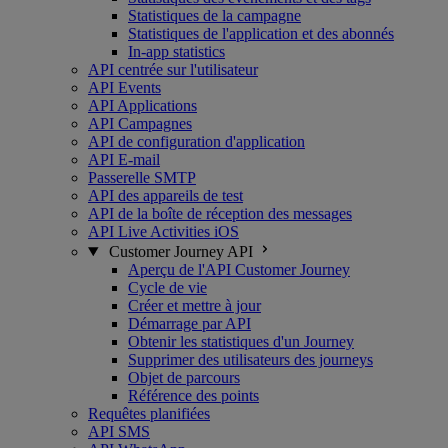
Statistiques de la campagne
Statistiques de l'application et des abonnés
In-app statistics
API centrée sur l'utilisateur
API Events
API Applications
API Campagnes
API de configuration d'application
API E-mail
Passerelle SMTP
API des appareils de test
API de la boîte de réception des messages
API Live Activities iOS
Customer Journey API
Aperçu de l'API Customer Journey
Cycle de vie
Créer et mettre à jour
Démarrage par API
Obtenir les statistiques d'un Journey
Supprimer des utilisateurs des journeys
Objet de parcours
Référence des points
Requêtes planifiées
API SMS