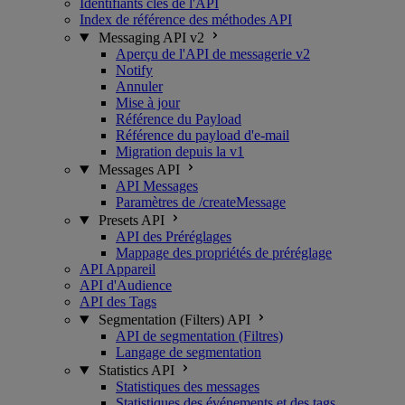
Identifiants clés de l'API
Index de référence des méthodes API
Messaging API v2
Aperçu de l'API de messagerie v2
Notify
Annuler
Mise à jour
Référence du Payload
Référence du payload d'e-mail
Migration depuis la v1
Messages API
API Messages
Paramètres de /createMessage
Presets API
API des Préréglages
Mappage des propriétés de préréglage
API Appareil
API d'Audience
API des Tags
Segmentation (Filters) API
API de segmentation (Filtres)
Langage de segmentation
Statistics API
Statistiques des messages
Statistiques des événements et des tags