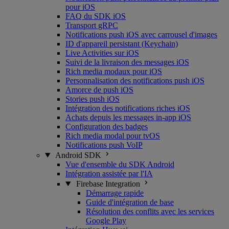
pour iOS
FAQ du SDK iOS
Transport gRPC
Notifications push iOS avec carrousel d'images
ID d'appareil persistant (Keychain)
Live Activities sur iOS
Suivi de la livraison des messages iOS
Rich media modaux pour iOS
Personnalisation des notifications push iOS
Amorce de push iOS
Stories push iOS
Intégration des notifications riches iOS
Achats depuis les messages in-app iOS
Configuration des badges
Rich media modal pour tvOS
Notifications push VoIP
Android SDK
Vue d'ensemble du SDK Android
Intégration assistée par l'IA
Firebase Integration
Démarrage rapide
Guide d'intégration de base
Résolution des conflits avec les services
Google Play