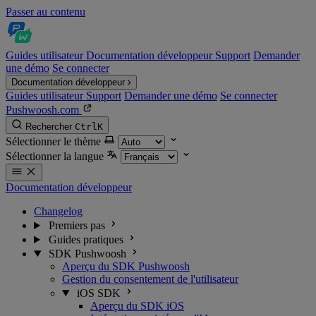
Passer au contenu
Guides utilisateur
Documentation développeur
Support
Demander
une démo
Se connecter
Documentation développeur
Guides utilisateur
Support
Demander une démo
Se connecter
Pushwoosh.com
Rechercher
Ctrl
K
Sélectionner le thème
Sélectionner la langue
Documentation développeur
Changelog
Premiers pas
Guides pratiques
SDK Pushwoosh
Aperçu du SDK Pushwoosh
Gestion du consentement de l'utilisateur
iOS SDK
Aperçu du SDK iOS