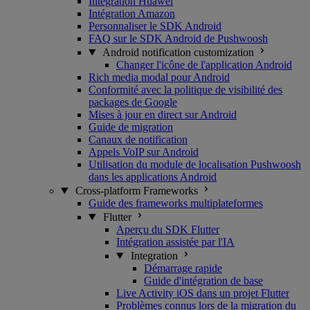
Intégration Huawei
Intégration Amazon
Personnaliser le SDK Android
FAQ sur le SDK Android de Pushwoosh
Android notification customization
Changer l'icône de l'application Android
Rich media modal pour Android
Conformité avec la politique de visibilité des
packages de Google
Mises à jour en direct sur Android
Guide de migration
Canaux de notification
Appels VoIP sur Android
Utilisation du module de localisation Pushwoosh
dans les applications Android
Cross-platform Frameworks
Guide des frameworks multiplateformes
Flutter
Aperçu du SDK Flutter
Intégration assistée par l'IA
Integration
Démarrage rapide
Guide d'intégration de base
Live Activity iOS dans un projet Flutter
Problèmes connus lors de la migration du