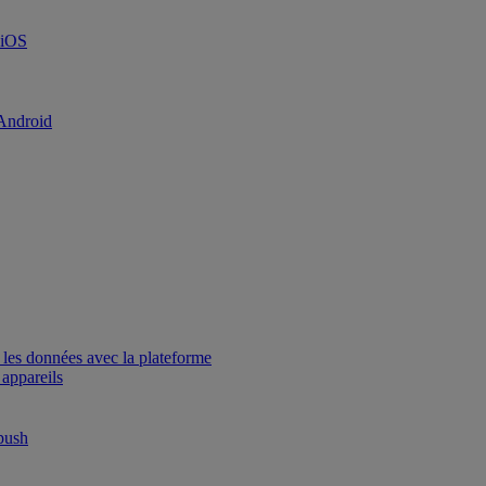
 iOS
 Android
 les données avec la plateforme
 appareils
 push