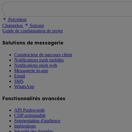
Précédent
Changelog
Suivant
Guide de configuration de projet
Solutions de messagerie
Constructeur de parcours client
Notifications push mobiles
Notifications push web
Messagerie in-app
Email
SMS
WhatsApp
Fonctionnalités avancées
API Pushwoosh
CDP actionnable
Segmentation d'audience
Intégrations
Sécurité des données