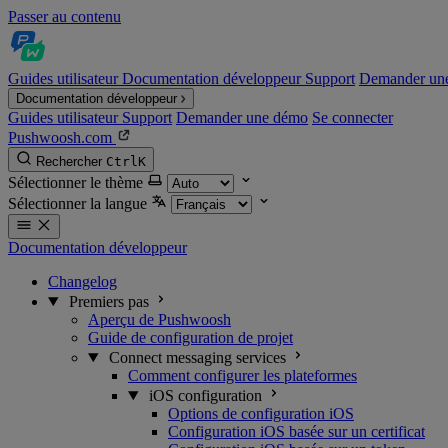
Passer au contenu
Guides utilisateur
Documentation développeur
Support
Demander un
Documentation développeur
Guides utilisateur
Support
Demander une démo
Se connecter
Pushwoosh.com
Rechercher
Ctrl
K
Sélectionner le thème
Sélectionner la langue
Documentation développeur
Changelog
Premiers pas
Aperçu de Pushwoosh
Guide de configuration de projet
Connect messaging services
Comment configurer les plateformes
iOS configuration
Options de configuration iOS
Configuration iOS basée sur un certificat