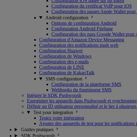
Configuration iOS basée sur un token
Configuration du certificat VoIP pour iOS
Configuration des passes Apple Wallet pour
Android configuration
Options de configuration Android
Configuration Android Firebase
Configuration des pass Google Wallet pour
Configuration d'Amazon Device Messaging
Configuration des notifications push web
Configuration Huawei
Configuration de Windows
Configuration des e-mails
Configuration de LINE
Configuration de KakaoTalk
SMS configuration
Configuration de la plateforme SMS
Webhooks du fournisseur SMS
Intégrer le SDK Pushwoosh
Enregistrer les appareils dans Pushwoosh et synchroniser
Définir un ID utilisateur personnalisé et le lier à plusieurs
Test your integration
Testez votre intégration
Ajouter des appareils de test pour les notifications
Guides pratiques
SDK Pushwoosh