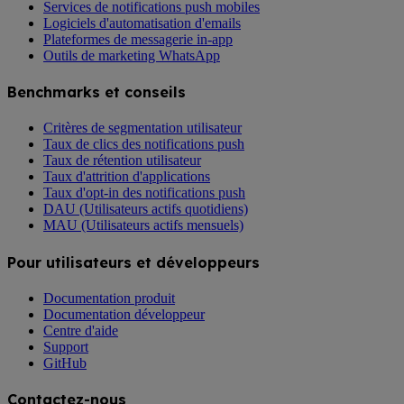
Services de notifications push mobiles
Logiciels d'automatisation d'emails
Plateformes de messagerie in-app
Outils de marketing WhatsApp
Benchmarks et conseils
Critères de segmentation utilisateur
Taux de clics des notifications push
Taux de rétention utilisateur
Taux d'attrition d'applications
Taux d'opt-in des notifications push
DAU (Utilisateurs actifs quotidiens)
MAU (Utilisateurs actifs mensuels)
Pour utilisateurs et développeurs
Documentation produit
Documentation développeur
Centre d'aide
Support
GitHub
Contactez-nous