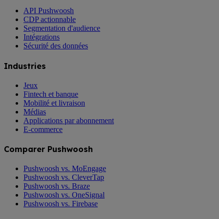
API Pushwoosh
CDP actionnable
Segmentation d'audience
Intégrations
Sécurité des données
Industries
Jeux
Fintech et banque
Mobilité et livraison
Médias
Applications par abonnement
E-commerce
Comparer Pushwoosh
Pushwoosh vs. MoEngage
Pushwoosh vs. CleverTap
Pushwoosh vs. Braze
Pushwoosh vs. OneSignal
Pushwoosh vs. Firebase