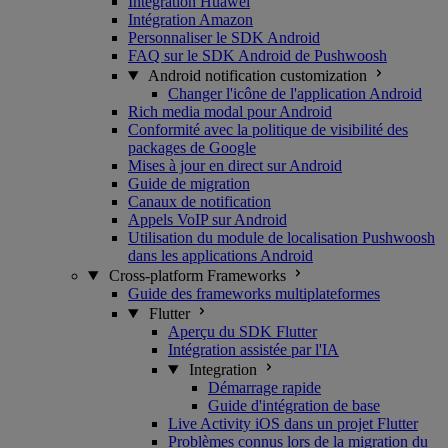
Intégration Huawei
Intégration Amazon
Personnaliser le SDK Android
FAQ sur le SDK Android de Pushwoosh
Android notification customization
Changer l'icône de l'application Android
Rich media modal pour Android
Conformité avec la politique de visibilité des
packages de Google
Mises à jour en direct sur Android
Guide de migration
Canaux de notification
Appels VoIP sur Android
Utilisation du module de localisation Pushwoosh
dans les applications Android
Cross-platform Frameworks
Guide des frameworks multiplateformes
Flutter
Aperçu du SDK Flutter
Intégration assistée par l'IA
Integration
Démarrage rapide
Guide d'intégration de base
Live Activity iOS dans un projet Flutter
Problèmes connus lors de la migration du