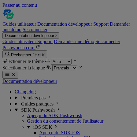
Passer au contenu
Guides utilisateur
Documentation développeur
Support
Demander
une démo
Se connecter
Documentation développeur
Guides utilisateur
Support
Demander une démo
Se connecter
Pushwoosh.com
Rechercher
Ctrl
K
Sélectionner le thème
Sélectionner la langue
Documentation développeur
Changelog
Premiers pas
Guides pratiques
SDK Pushwoosh
Aperçu du SDK Pushwoosh
Gestion du consentement de l'utilisateur
iOS SDK
Aperçu du SDK iOS