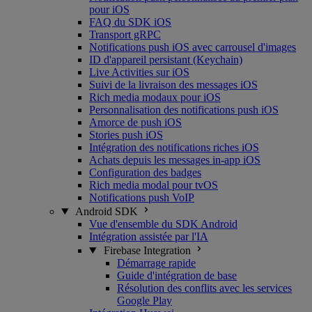
pour iOS
FAQ du SDK iOS
Transport gRPC
Notifications push iOS avec carrousel d'images
ID d'appareil persistant (Keychain)
Live Activities sur iOS
Suivi de la livraison des messages iOS
Rich media modaux pour iOS
Personnalisation des notifications push iOS
Amorce de push iOS
Stories push iOS
Intégration des notifications riches iOS
Achats depuis les messages in-app iOS
Configuration des badges
Rich media modal pour tvOS
Notifications push VoIP
Android SDK
Vue d'ensemble du SDK Android
Intégration assistée par l'IA
Firebase Integration
Démarrage rapide
Guide d'intégration de base
Résolution des conflits avec les services
Google Play