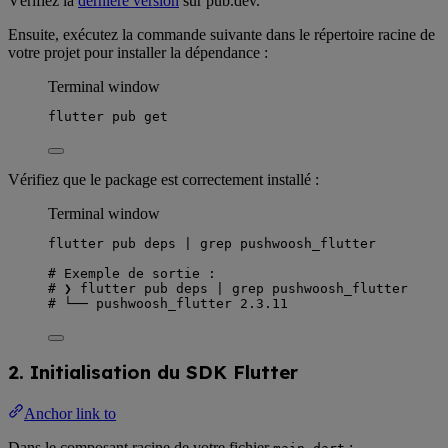
Vérifiez la
dernière version
sur pub.dev.
Ensuite, exécutez la commande suivante dans le répertoire racine de
votre projet pour installer la dépendance :
Terminal window
flutter
pub
get
Vérifiez que le package est correctement installé :
Terminal window
flutter
pub
deps
|
grep
pushwoosh_flutter
# Exemple de sortie :
# ❯ flutter pub deps | grep pushwoosh_flutter
# └── pushwoosh_flutter 2.3.11
2. Initialisation du SDK Flutter
Anchor link to
Dans le composant racine de votre fichier
: