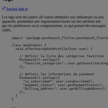
Anchor link to
Les tags sont des paires clé-valeur attribuées aux utilisateurs ou aux
appareils, permettant une segmentation basée sur des attributs tels
que les préférences ou le comportement, ce qui permet des messages
ciblés.
import
'package:pushwoosh_flutter/pushwoosh_flutte
class
UpdateUser
 {
void
afterUserUpdateProfile
(
User
 user) {
// Définir la liste des catégories favorites
Pushwoosh
().
setTags
({
"favorite_categories"
:
 user.
getFavoriteCateg
});
// Définir les informations de paiement
Pushwoosh
().
setTags
({
"is_subscribed"
:
 user.
isSubscribed
(),
"payment_status"
:
 user.
getPaymentStatus
(),
"billing_address"
:
 user.
getBillingAddress
()
});
}
}