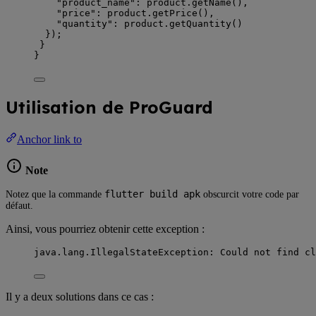
"product_name"
:
 product.
getName
(),
"price"
:
 product.
getPrice
(),
"quantity"
:
 product.
getQuantity
()
});
}
}
Utilisation de ProGuard
Anchor link to
Note
flutter build apk
Notez que la commande
obscurcit votre code par
défaut.
Ainsi, vous pourriez obtenir cette exception :
java
.
lang
.
IllegalStateException
:
 Could not find 
cl
Il y a deux solutions dans ce cas :