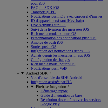
pour iOS
FAQ du SDK iOS
Transport gRPC
Notifications push iOS avec carrousel d'images
ID d'appareil persistant (Keychain)
Live Activities sur iOS
Suivi de la livraison des messages iOS
Rich media modaux pour iOS
Personnalisation des notifications push iOS
Amorce de push iOS
Stories push iOS
Intégration des notifications riches iOS
Achats depuis les messages in-app iOS
Configuration des badges
Rich media modal pour tvOS
Notifications push VoIP
Android SDK
Vue d'ensemble du SDK Android
Intégration assistée par l'IA
Firebase Integration
Démarrage rapide
Guide d'intégration de base
Résolution des conflits avec les services
Google Play