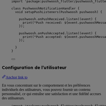
import
'package:pushwoosh_flutter/pushwoosh_flutte
class
PushwooshNotificationHandler
 {
void
setupPushListeners
(
Pushwoosh
 pushwoosh) {
pushwoosh.onPushReceived.
listen
((event) {
print
(
"Push received: 
${
event
.
pushwooshMessa
});
pushwoosh.onPushAccepted.
listen
((event) {
print
(
"Push accepted: 
${
event
.
pushwooshMessa
});
}
}
Configuration de l’utilisateur
Anchor link to
En vous concentrant sur le comportement et les préférences
individuels des utilisateurs, vous pouvez fournir un contenu
personnalisé, ce qui entraîne une satisfaction et une fidélité accrues
des utilisateurs.
import
'package:pushwoosh_flutter/pushwoosh_flutte