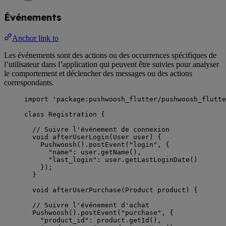
Événements
Anchor link to
Les événements sont des actions ou des occurrences spécifiques de
l’utilisateur dans l’application qui peuvent être suivies pour analyser
le comportement et déclencher des messages ou des actions
correspondants.
import
'package:pushwoosh_flutter/pushwoosh_flutte
class
Registration
 {
// Suivre l'événement de connexion
void
afterUserLogin
(
User
 user) {
Pushwoosh
().
postEvent
(
"login"
, {
"name"
:
 user.
getName
(),
"last_login"
:
 user.
getLastLoginDate
()
});
}
void
afterUserPurchase
(
Product
 product) {
// Suivre l'événement d'achat
Pushwoosh
().
postEvent
(
"purchase"
, {
"product_id"
:
 product.
getId
(),