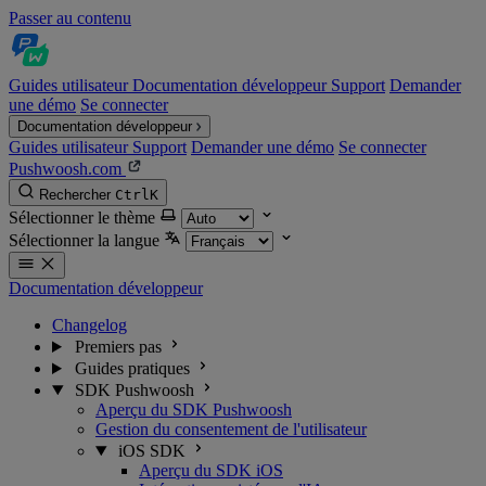
Passer au contenu
Guides utilisateur
Documentation développeur
Support
Demander
une démo
Se connecter
Documentation développeur
Guides utilisateur
Support
Demander une démo
Se connecter
Pushwoosh.com
Rechercher
Ctrl
K
Sélectionner le thème
Sélectionner la langue
Documentation développeur
Changelog
Premiers pas
Guides pratiques
SDK Pushwoosh
Aperçu du SDK Pushwoosh
Gestion du consentement de l'utilisateur
iOS SDK
Aperçu du SDK iOS