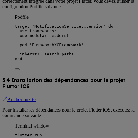
correctement intégrée dans votre projet Flutter, vous devez utiliser la
configuration Podfile suivante :
Podfile
target 
'
NotificationServiceExtension
'
do
use_frameworks!
use_modular_headers!
pod 
'
PushwooshXCFramework
'
inherit! 
:
search_paths
end
3.4 Installation des dépendances pour le projet
Flutter iOS
Anchor link to
Pour installer les dépendances pour le projet Flutter iOS, exécutez la
commande suivante :
Terminal window
flutter
run