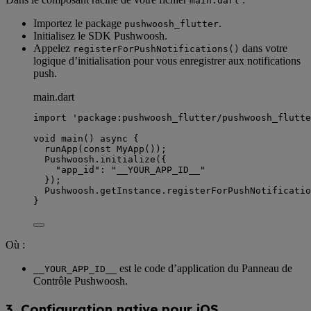
main.dart
Importez le package
.
pushwoosh_flutter
Initialisez le SDK Pushwoosh.
Appelez
dans votre
registerForPushNotifications()
logique d’initialisation pour vous enregistrer aux notifications
push.
main.dart
import
'package:pushwoosh_flutter/pushwoosh_flutte
void
main
() 
async
 {
runApp
(
const
MyApp
());
Pushwoosh
.
initialize
({
"app_id"
:
"__YOUR_APP_ID__"
});
Pushwoosh
.getInstance.
registerForPushNotificatio
}
Où :
est le code d’application du Panneau de
__YOUR_APP_ID__
Contrôle Pushwoosh.
3. Configuration native pour iOS