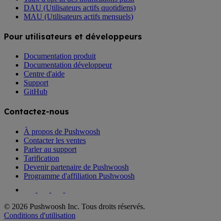
DAU (Utilisateurs actifs quotidiens)
MAU (Utilisateurs actifs mensuels)
Pour utilisateurs et développeurs
Documentation produit
Documentation développeur
Centre d'aide
Support
GitHub
Contactez-nous
À propos de Pushwoosh
Contacter les ventes
Parler au support
Tarification
Devenir partenaire de Pushwoosh
Programme d'affiliation Pushwoosh
© 2026 Pushwoosh Inc. Tous droits réservés.
Conditions d'utilisation