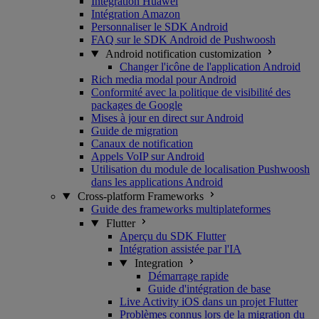
Intégration Huawei
Intégration Amazon
Personnaliser le SDK Android
FAQ sur le SDK Android de Pushwoosh
Android notification customization
Changer l'icône de l'application Android
Rich media modal pour Android
Conformité avec la politique de visibilité des
packages de Google
Mises à jour en direct sur Android
Guide de migration
Canaux de notification
Appels VoIP sur Android
Utilisation du module de localisation Pushwoosh
dans les applications Android
Cross-platform Frameworks
Guide des frameworks multiplateformes
Flutter
Aperçu du SDK Flutter
Intégration assistée par l'IA
Integration
Démarrage rapide
Guide d'intégration de base
Live Activity iOS dans un projet Flutter
Problèmes connus lors de la migration du