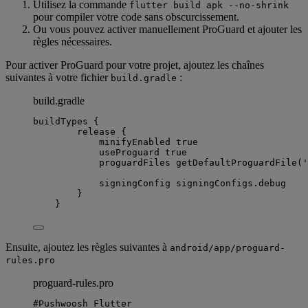
Utilisez la commande
flutter build apk --no-shrink
pour compiler votre code sans obscurcissement.
Ou vous pouvez activer manuellement ProGuard et ajouter les
règles nécessaires.
Pour activer ProGuard pour votre projet, ajoutez les chaînes
suivantes à votre fichier
:
build.gradle
build.gradle
buildTypes {
release {
minifyEnabled 
true
useProguard 
true
proguardFiles 
getDefaultProguardFile
(
'
signingConfig 
signingConfigs
.
debug
}
}
Ensuite, ajoutez les règles suivantes à
android/app/proguard-
rules.pro
proguard-rules.pro
#
Pushwoosh
Flutter