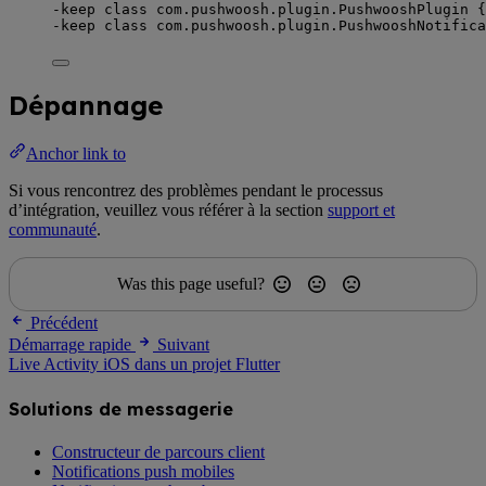
-keep 
class
com
.pushwoosh.plugin.PushwooshPlugin {
-keep 
class
com
.pushwoosh.plugin.PushwooshNotifica
Dépannage
Anchor link to
Si vous rencontrez des problèmes pendant le processus
d’intégration, veuillez vous référer à la section
support et
communauté
.
Was this page useful?
Précédent
Démarrage rapide
Suivant
Live Activity iOS dans un projet Flutter
Solutions de messagerie
Constructeur de parcours client
Notifications push mobiles