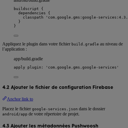
android/build.gradle
buildscript {
dependencies {
classpath 
'
com.google.gms:google-services:4.3.
}
}
Appliquez le plugin dans votre fichier
au niveau de
build.gradle
l’application :
app/build.gradle
apply 
plugin
: 
'
com.google.gms.google-services
'
4.2 Ajouter le fichier de configuration Firebase
Anchor link to
Placez le fichier
dans le dossier
google-services.json
de votre répertoire de projet.
android/app
4.3 Ajouter les métadonnées Pushwoosh