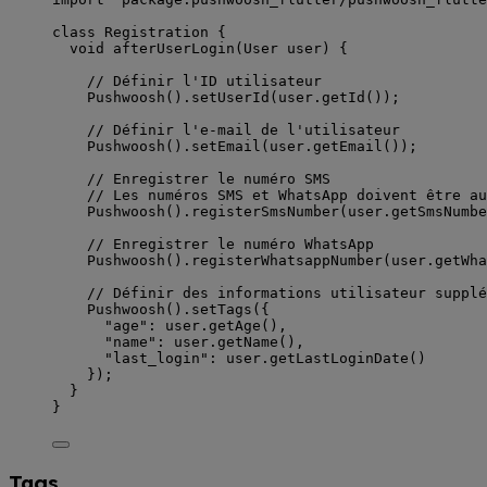
class
Registration
 {
void
afterUserLogin
(
User
 user) {
// Définir l'ID utilisateur
Pushwoosh
().
setUserId
(user.
getId
());
// Définir l'e-mail de l'utilisateur
Pushwoosh
().
setEmail
(user.
getEmail
());
// Enregistrer le numéro SMS
// Les numéros SMS et WhatsApp doivent être au
Pushwoosh
().
registerSmsNumber
(user.
getSmsNumbe
// Enregistrer le numéro WhatsApp
Pushwoosh
().
registerWhatsappNumber
(user.
getWha
// Définir des informations utilisateur supplé
Pushwoosh
().
setTags
({
"age"
:
 user.
getAge
(),
"name"
:
 user.
getName
(),
"last_login"
:
 user.
getLastLoginDate
()
});
}
}
Tags