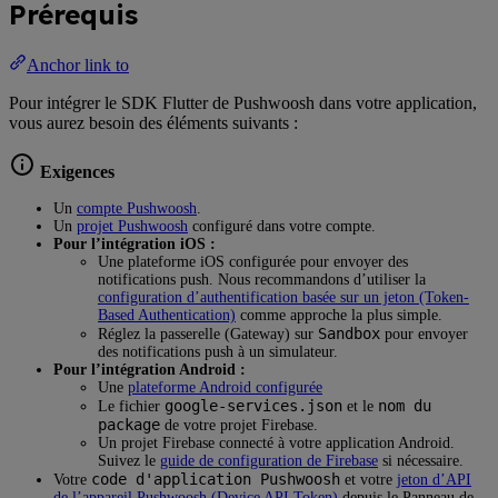
Prérequis
Anchor link to
Pour intégrer le SDK Flutter de Pushwoosh dans votre application,
vous aurez besoin des éléments suivants :
Exigences
Un
compte Pushwoosh
.
Un
projet Pushwoosh
configuré dans votre compte.
Pour l’intégration iOS :
Une plateforme iOS configurée pour envoyer des
notifications push. Nous recommandons d’utiliser la
configuration d’authentification basée sur un jeton (Token-
Based Authentication)
comme approche la plus simple.
Sandbox
Réglez la passerelle (Gateway) sur
pour envoyer
des notifications push à un simulateur.
Pour l’intégration Android :
Une
plateforme Android configurée
google-services.json
nom du
Le fichier
et le
package
de votre projet Firebase.
Un projet Firebase connecté à votre application Android.
Suivez le
guide de configuration de Firebase
si nécessaire.
code d'application Pushwoosh
Votre
et votre
jeton d’API
de l’appareil Pushwoosh (Device API Token)
depuis le Panneau de