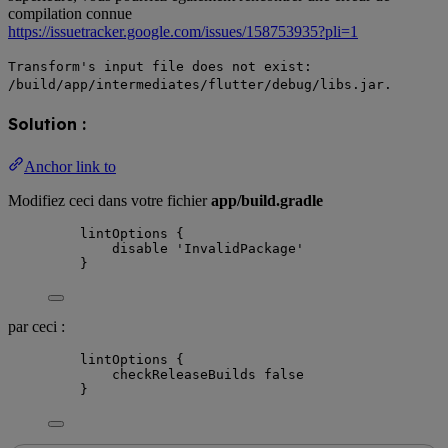
compilation connue
https://issuetracker.google.com/issues/158753935?pli=1
Transform's input file does not exist:
/build/app/intermediates/flutter/debug/libs.jar.
Solution :
Anchor link to
Modifiez ceci dans votre fichier
app/build.gradle
lintOptions {
disable 'InvalidPackage'
}
par ceci :
lintOptions {
checkReleaseBuilds false
}