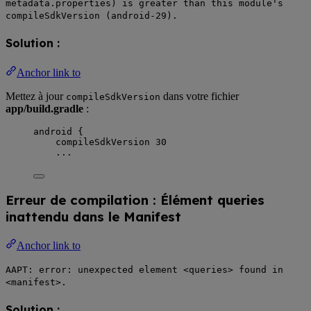
metadata.properties) is greater than this module's
compileSdkVersion (android-29).
Solution :
Anchor link to
Mettez à jour
dans votre fichier
compileSdkVersion
app/build.gradle
:
android {
compileSdkVersion 30
...
Erreur de compilation : Élément
queries
inattendu dans le Manifest
Anchor link to
AAPT: error: unexpected element <queries> found in
<manifest>.
Solution :