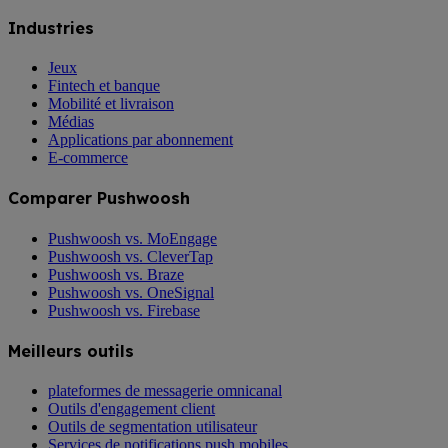
Industries
Jeux
Fintech et banque
Mobilité et livraison
Médias
Applications par abonnement
E-commerce
Comparer Pushwoosh
Pushwoosh vs. MoEngage
Pushwoosh vs. CleverTap
Pushwoosh vs. Braze
Pushwoosh vs. OneSignal
Pushwoosh vs. Firebase
Meilleurs outils
plateformes de messagerie omnicanal
Outils d'engagement client
Outils de segmentation utilisateur
Services de notifications push mobiles