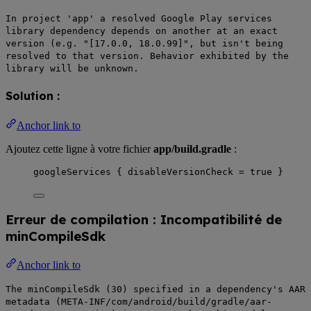
In project 'app' a resolved Google Play services
library dependency depends on another at an exact
version (e.g. "[17.0.0, 18.0.99]", but isn't being
resolved to that version. Behavior exhibited by the
library will be unknown.
Solution :
Anchor link to
Ajoutez cette ligne à votre fichier
app/build.gradle
:
googleServices { disableVersionCheck = true }
Erreur de compilation : Incompatibilité de
minCompileSdk
Anchor link to
The minCompileSdk (30) specified in a dependency's AAR
metadata (META-INF/com/android/build/gradle/aar-