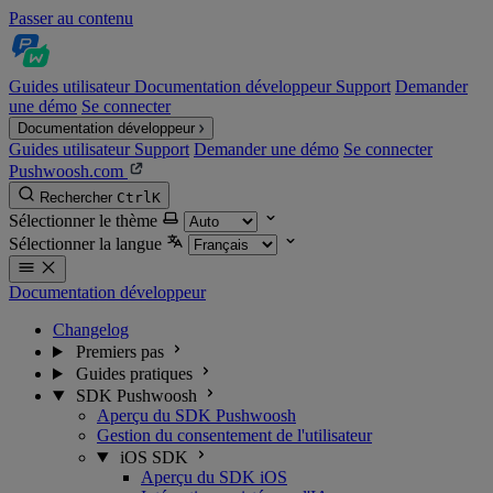
Passer au contenu
Guides utilisateur
Documentation développeur
Support
Demander
une démo
Se connecter
Documentation développeur
Guides utilisateur
Support
Demander une démo
Se connecter
Pushwoosh.com
Rechercher
Ctrl
K
Sélectionner le thème
Sélectionner la langue
Documentation développeur
Changelog
Premiers pas
Guides pratiques
SDK Pushwoosh
Aperçu du SDK Pushwoosh
Gestion du consentement de l'utilisateur
iOS SDK
Aperçu du SDK iOS