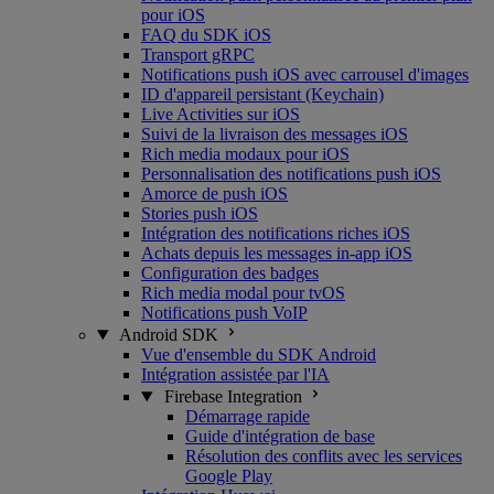
pour iOS
FAQ du SDK iOS
Transport gRPC
Notifications push iOS avec carrousel d'images
ID d'appareil persistant (Keychain)
Live Activities sur iOS
Suivi de la livraison des messages iOS
Rich media modaux pour iOS
Personnalisation des notifications push iOS
Amorce de push iOS
Stories push iOS
Intégration des notifications riches iOS
Achats depuis les messages in-app iOS
Configuration des badges
Rich media modal pour tvOS
Notifications push VoIP
Android SDK
Vue d'ensemble du SDK Android
Intégration assistée par l'IA
Firebase Integration
Démarrage rapide
Guide d'intégration de base
Résolution des conflits avec les services
Google Play