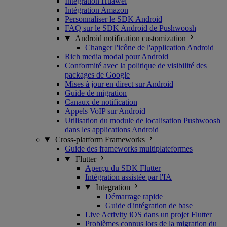
Intégration Huawei
Intégration Amazon
Personnaliser le SDK Android
FAQ sur le SDK Android de Pushwoosh
Android notification customization
Changer l'icône de l'application Android
Rich media modal pour Android
Conformité avec la politique de visibilité des
packages de Google
Mises à jour en direct sur Android
Guide de migration
Canaux de notification
Appels VoIP sur Android
Utilisation du module de localisation Pushwoosh
dans les applications Android
Cross-platform Frameworks
Guide des frameworks multiplateformes
Flutter
Aperçu du SDK Flutter
Intégration assistée par l'IA
Integration
Démarrage rapide
Guide d'intégration de base
Live Activity iOS dans un projet Flutter
Problèmes connus lors de la migration du