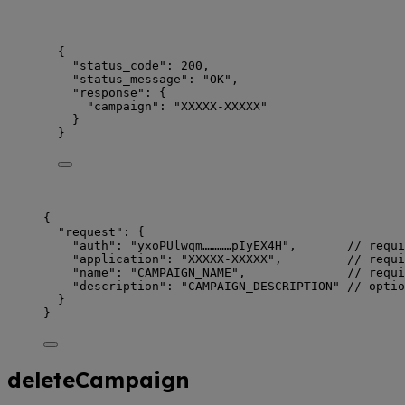
{
"status_code"
: 
200
,
"status_message"
: 
"
OK
"
,
"response"
: {
"campaign"
: 
"
XXXXX-XXXXX
"
}
}
{
"request": {
"auth": "yxoPUlwqm…………pIyEX4H",       // requi
"application": "XXXXX-XXXXX",         // requi
"name": "CAMPAIGN_NAME",              // requi
"description": "CAMPAIGN_DESCRIPTION" // optio
}
}
deleteCampaign