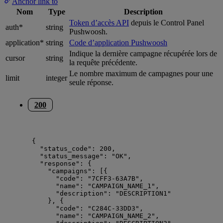
Anchor link to
Nom
Type
Description
Token d’accès API
depuis le Control Panel
auth*
string
Pushwoosh.
application*
string
Code d’application Pushwoosh
Indique la dernière campagne récupérée lors de
cursor
string
la requête précédente.
Le nombre maximum de campagnes pour une
limit
integer
seule réponse.
200
{
"status_code"
: 
200
,
"status_message"
: 
"
OK
"
,
"response"
: {
"campaigns"
: [{
"code"
: 
"
7CFF3-63A7B
"
,
"name"
: 
"
CAMPAIGN_NAME_1
"
,
"description"
: 
"
DESCRIPTION1
"
}, {
"code"
: 
"
C284C-33DD3
"
,
"name"
: 
"
CAMPAIGN_NAME_2
"
,