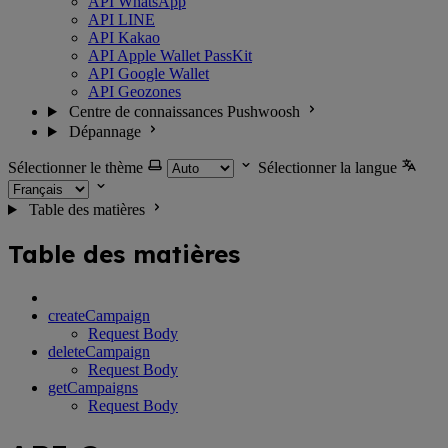
API WhatsApp
API LINE
API Kakao
API Apple Wallet PassKit
API Google Wallet
API Geozones
Centre de connaissances Pushwoosh
Dépannage
Sélectionner le thème
Sélectionner la langue
Table des matières
Table des matières
createCampaign
Request Body
deleteCampaign
Request Body
getCampaigns
Request Body