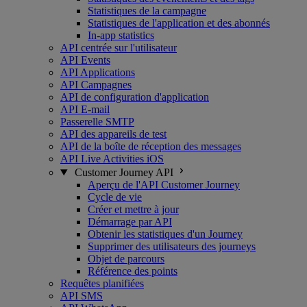
Statistiques de la campagne
Statistiques de l'application et des abonnés
In-app statistics
API centrée sur l'utilisateur
API Events
API Applications
API Campagnes
API de configuration d'application
API E-mail
Passerelle SMTP
API des appareils de test
API de la boîte de réception des messages
API Live Activities iOS
Customer Journey API
Aperçu de l'API Customer Journey
Cycle de vie
Créer et mettre à jour
Démarrage par API
Obtenir les statistiques d'un Journey
Supprimer des utilisateurs des journeys
Objet de parcours
Référence des points
Requêtes planifiées
API SMS