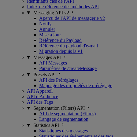
Identifiants clés de l'API
Index de référence des méthodes API
Messaging API v2
Aperçu de l'API de messagerie v2
Notify
Annuler
Mise à jour
Référence du Payload
Référence du payload d'e-mail
Migration depuis la v1
Messages API
API Messages
Paramètres de /createMessage
Presets API
API des Préréglages
Mappage des propriétés de préréglage
API Appareil
API d'Audience
API des Tags
Segmentation (Filters) API
API de segmentation (Filtres)
Langage de segmentation
Statistics API
Statistiques des messages
Statistiques des événements et des tags