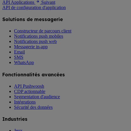
API Applications
Suivant
API de configuration d'application
Solutions de messagerie
Constructeur de parcours client
Notifications push mobiles
Notifications push web
Messagerie in-app
Email
SMS
WhatsApp
Fonctionnalités avancées
API Pushwoosh
CDP actionnable
Segmentation d'audience
Intégrations
Sécurité des données
Industries
Jeux