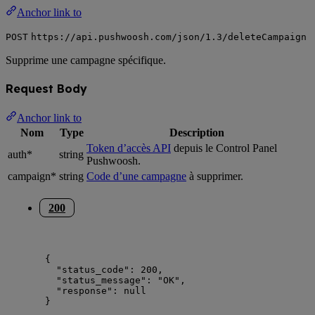
Anchor link to
POST
https://api.pushwoosh.com/json/1.3/deleteCampaign
Supprime une campagne spécifique.
Request Body
Anchor link to
Nom
Type
Description
Token d’accès API
depuis le Control Panel
auth*
string
Pushwoosh.
campaign*
string
Code d’une campagne
à supprimer.
200
{
"status_code"
: 
200
,
"status_message"
: 
"
OK
"
,
"response"
: 
null
}