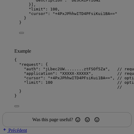
"description"
: 
"
DESCRIPTION2
"
}],
"limit"
: 
100
,
"cursor"
: 
"
+4PxJPhhwITD4PFsiKui1BA==
"
}
}
Example
{
"request"
: {
"auth"
: 
"
jLbec2UW........ztFSOf5Za
"
,   
// requ
"application"
: 
"
XXXXX-XXXXX
"
,          
// requ
"cursor"
: 
"
+4PxJPhhwITD4PFsiKui1BA==
"
, 
// opti
"limit"
: 
100
// opti
//     
}
}
Was this page useful?
Précédent