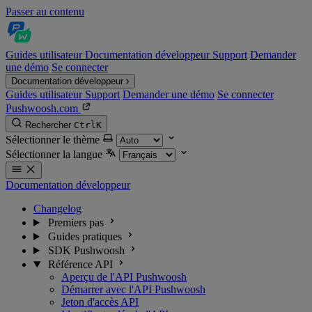
Passer au contenu
Guides utilisateur
Documentation développeur
Support
Demander
une démo
Se connecter
Documentation développeur
Guides utilisateur
Support
Demander une démo
Se connecter
Pushwoosh.com
Rechercher
Ctrl
K
Sélectionner le thème
Sélectionner la langue
Documentation développeur
Changelog
Premiers pas
Guides pratiques
SDK Pushwoosh
Référence API
Aperçu de l'API Pushwoosh
Démarrer avec l'API Pushwoosh
Jeton d'accès API