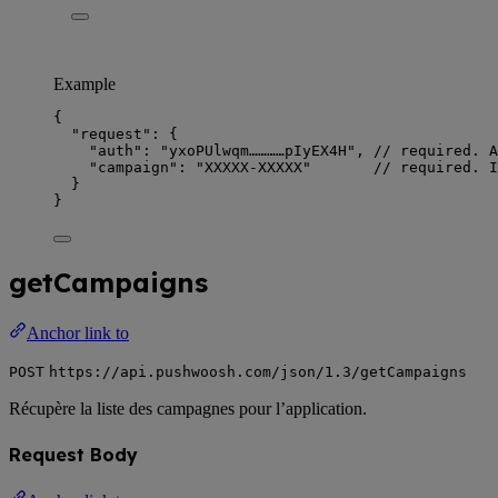
Example
{
"request"
: {
"auth"
: 
"
yxoPUlwqm…………pIyEX4H
"
, 
// required. A
"campaign"
: 
"
XXXXX-XXXXX
"
// required. I
}
}
getCampaigns
Anchor link to
POST
https://api.pushwoosh.com/json/1.3/getCampaigns
Récupère la liste des campagnes pour l’application.
Request Body