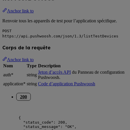
Anchor link to
Renvoie tous les appareils de test pour l’application spécifique.
POST
https://api.pushwoosh.com/json/1.3/listTestDevices
Corps de la requête
Anchor link to
Nom
Type
Description
Jeton d’accès API
du Panneau de configuration
auth*
string
Pushwoosh.
application*
string
Code d’application Pushwoosh
200
{
"status_code"
: 
200
,
"status_message"
: 
"
OK
"
,