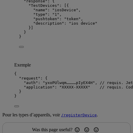
"response"
: {
"TestDevices"
: [{
"name"
: 
"
iosDevice
"
,
"type"
: 
"
1
"
,
"pushtoken"
: 
"
token
"
,
"description"
: 
"
ios device
"
}]
}
}
Exemple
{
"request"
: {
"auth"
: 
"
yxoPUlwqm…………pIyEX4H
"
, 
// requis. Jet
"application"
: 
"
XXXXX-XXXXX
"
// requis. Cod
}
}
Pour les types d’appareils, voir
.
/registerDevice
Was this page useful?