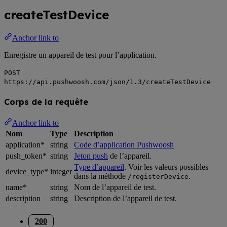
createTestDevice
Anchor link to
Enregistre un appareil de test pour l’application.
POST
https://api.pushwoosh.com/json/1.3/createTestDevice
Corps de la requête
Anchor link to
Nom
Type
Description
application*
string
Code d’application Pushwoosh
push_token*
string
Jeton push
de l’appareil.
Type d’appareil
. Voir les valeurs possibles
device_type*
integer
dans la méthode
.
/registerDevice
name*
string
Nom de l’appareil de test.
description
string
Description de l’appareil de test.
200