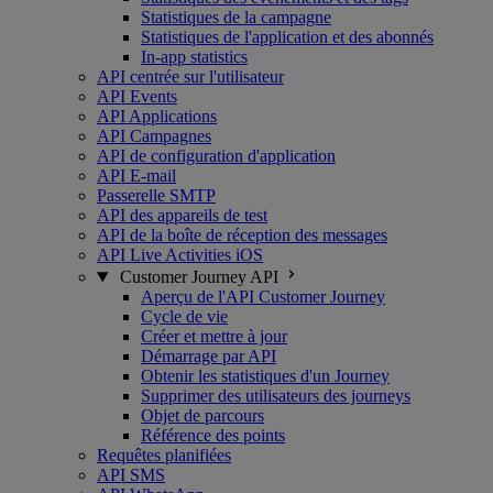
Statistiques de la campagne
Statistiques de l'application et des abonnés
In-app statistics
API centrée sur l'utilisateur
API Events
API Applications
API Campagnes
API de configuration d'application
API E-mail
Passerelle SMTP
API des appareils de test
API de la boîte de réception des messages
API Live Activities iOS
Customer Journey API
Aperçu de l'API Customer Journey
Cycle de vie
Créer et mettre à jour
Démarrage par API
Obtenir les statistiques d'un Journey
Supprimer des utilisateurs des journeys
Objet de parcours
Référence des points
Requêtes planifiées
API SMS