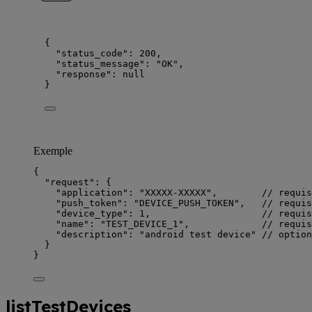
{
"status_code"
: 
200
,
"status_message"
: 
"
OK
"
,
"response"
: 
null
}
Exemple
{
"request"
: {
"application"
: 
"
XXXXX-XXXXX
"
,        
// requis
"push_token"
: 
"
DEVICE_PUSH_TOKEN
"
,   
// requis
"device_type"
: 
1
,                    
// requis
"name"
: 
"
TEST_DEVICE_1
"
,             
// requis
"description"
: 
"
android test device
"
// option
}
}
listTestDevices