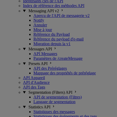
Identifiants clés de l'API
Index de référence des méthodes API
Messaging API v2
Aperçu de l'API de messagerie v2
Notify
Annuler
Mise à jour
Référence du Payload
Référence du payload d'e-mail
Migration depuis la v1
Messages API
API Messages
Paramètres de /createMessage
Presets API
API des Préréglages
Mappage des propriétés de préréglage
API Appareil
API d'Audience
API des Tags
Segmentation (Filters) API
API de segmentation (Filtres)
Langage de segmentation
Statistics API
Statistiques des messages
Statistiques des événements et des tags