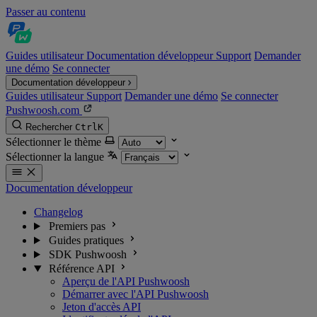
Passer au contenu
Guides utilisateur
Documentation développeur
Support
Demander
une démo
Se connecter
Documentation développeur
Guides utilisateur
Support
Demander une démo
Se connecter
Pushwoosh.com
Rechercher
Ctrl
K
Sélectionner le thème
Sélectionner la langue
Documentation développeur
Changelog
Premiers pas
Guides pratiques
SDK Pushwoosh
Référence API
Aperçu de l'API Pushwoosh
Démarrer avec l'API Pushwoosh
Jeton d'accès API