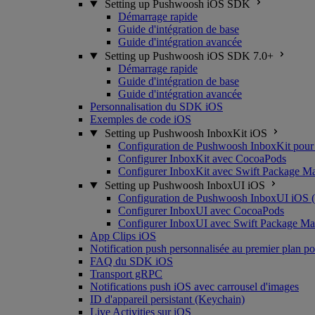
Setting up Pushwoosh iOS SDK
Démarrage rapide
Guide d'intégration de base
Guide d'intégration avancée
Setting up Pushwoosh iOS SDK 7.0+
Démarrage rapide
Guide d'intégration de base
Guide d'intégration avancée
Personnalisation du SDK iOS
Exemples de code iOS
Setting up Pushwoosh InboxKit iOS
Configuration de Pushwoosh InboxKit pour
Configurer InboxKit avec CocoaPods
Configurer InboxKit avec Swift Package M
Setting up Pushwoosh InboxUI iOS
Configuration de Pushwoosh InboxUI iOS (
Configurer InboxUI avec CocoaPods
Configurer InboxUI avec Swift Package Ma
App Clips iOS
Notification push personnalisée au premier plan p
FAQ du SDK iOS
Transport gRPC
Notifications push iOS avec carrousel d'images
ID d'appareil persistant (Keychain)
Live Activities sur iOS