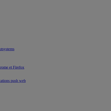
utsystems
hrome et Firefox
ications push web