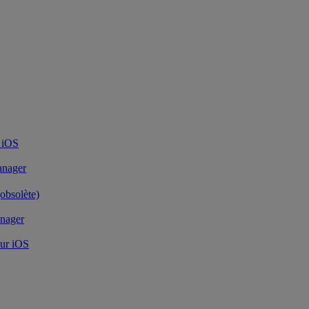
 iOS
anager
obsolète)
nager
our iOS