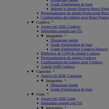
Guide d'intégration de base
Intégrer le plugin Huawei React Nati
Personnalisation du plugin Pushwoosh Reac
Configuration des badges pour React Native
Cordova
Aperçu du SDK Cordova
Intégration assistée par l'IA
Integration
Démarrage rapide
Guide d'intégration de base
Guide d'intégration Cordova Huawei
Référence de l'API du plugin Cordova
Personnalisation du plugin Cordova
Configuration des badges pour Cordova
Appels VoIP Cordova
Capacitor
Aperçu du SDK Capacitor
Integration
Démarrage rapide
Guide d'intégration de base
Unity
Aperçu du SDK Unity
Intégration assistée par l'IA
Integration