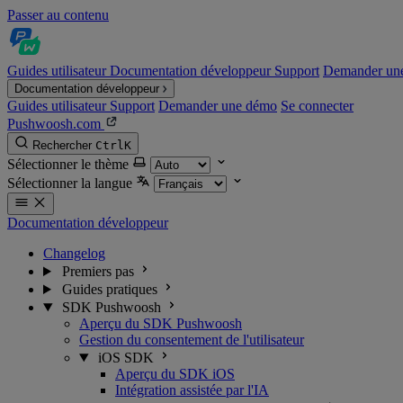
Passer au contenu
Guides utilisateur
Documentation développeur
Support
Demander un
Documentation développeur
Guides utilisateur
Support
Demander une démo
Se connecter
Pushwoosh.com
Rechercher
Ctrl
K
Sélectionner le thème
Sélectionner la langue
Documentation développeur
Changelog
Premiers pas
Guides pratiques
SDK Pushwoosh
Aperçu du SDK Pushwoosh
Gestion du consentement de l'utilisateur
iOS SDK
Aperçu du SDK iOS
Intégration assistée par l'IA