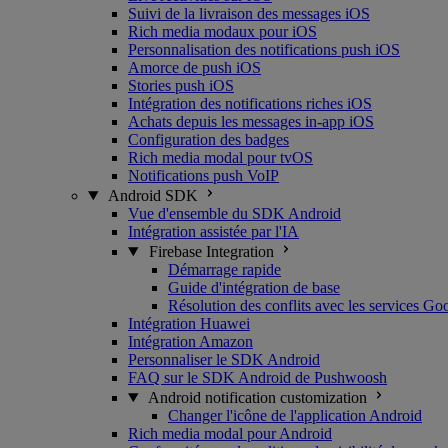
Suivi de la livraison des messages iOS
Rich media modaux pour iOS
Personnalisation des notifications push iOS
Amorce de push iOS
Stories push iOS
Intégration des notifications riches iOS
Achats depuis les messages in-app iOS
Configuration des badges
Rich media modal pour tvOS
Notifications push VoIP
Android SDK
Vue d'ensemble du SDK Android
Intégration assistée par l'IA
Firebase Integration
Démarrage rapide
Guide d'intégration de base
Résolution des conflits avec les services Go
Intégration Huawei
Intégration Amazon
Personnaliser le SDK Android
FAQ sur le SDK Android de Pushwoosh
Android notification customization
Changer l'icône de l'application Android
Rich media modal pour Android