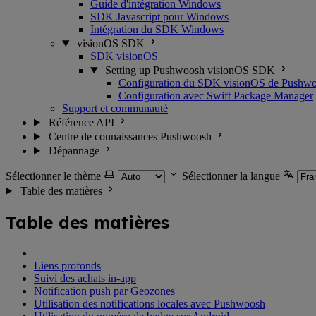
Guide d'intégration Windows
SDK Javascript pour Windows
Intégration du SDK Windows
visionOS SDK
SDK visionOS
Setting up Pushwoosh visionOS SDK
Configuration du SDK visionOS de Pushw
Configuration avec Swift Package Manager
Support et communauté
Référence API
Centre de connaissances Pushwoosh
Dépannage
Sélectionner le thème
Sélectionner la langue
Table des matières
Table des matières
Liens profonds
Suivi des achats in-app
Notification push par Geozones
Utilisation des notifications locales avec Pushwoosh