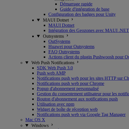
Démarrage rapide
Guide d'intégration de base
Configuration des badges pour Unity
MAUI Dotnet
MAUI Dotnet
Intégration des Geozones avec MAUI .NET
Outsystems
OutSystems
Huawei pour Outsystems
FAQ Outsystems
Actions client du plugin Pushwoosh pour O
Web Push Notifications
SDK Web Push 3.0
Push web AMP
Notifications push web pour les sites HTTP sur C
Notifications push web pour Chrome
Popup d'abonnement personnalisé
Gestion du consentement utilisateur pour les notif
Bouton d'abonnement aux notifications push
Utilisation avec npm
Widget de boîte de réception web
Notifications push web via Google Tag Manager
Mac OS X
Windows