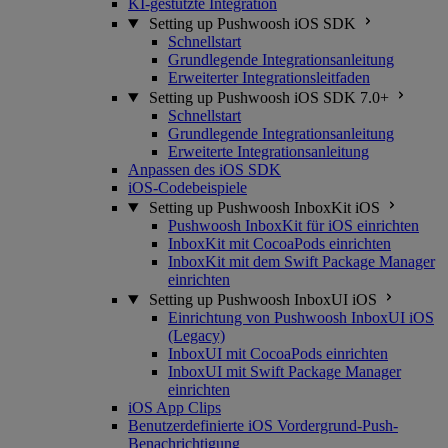
KI-gestützte Integration
Setting up Pushwoosh iOS SDK
Schnellstart
Grundlegende Integrationsanleitung
Erweiterter Integrationsleitfaden
Setting up Pushwoosh iOS SDK 7.0+
Schnellstart
Grundlegende Integrationsanleitung
Erweiterte Integrationsanleitung
Anpassen des iOS SDK
iOS-Codebeispiele
Setting up Pushwoosh InboxKit iOS
Pushwoosh InboxKit für iOS einrichten
InboxKit mit CocoaPods einrichten
InboxKit mit dem Swift Package Manager
einrichten
Setting up Pushwoosh InboxUI iOS
Einrichtung von Pushwoosh InboxUI iOS
(Legacy)
InboxUI mit CocoaPods einrichten
InboxUI mit Swift Package Manager
einrichten
iOS App Clips
Benutzerdefinierte iOS Vordergrund-Push-
Benachrichtigung