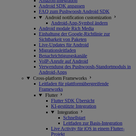
Amazon-Integration
Android SDK anpassen
FAQ zum Pushwoosh Android SDK
Android notification customization
Android-App-Symbol ändern
Android modale Rich Media
Einhaltung der Google-Richtlinie zur
Sichtbarkeit von Paketen
Live-Updates für Android
Migrationsleitfaden
Benachrichtigungskanäle
VoIP-Anrufe auf Android
Verwendung des Pushwoosh-Standortmoduls in
Android-Apps
Cross-platform Frameworks
Leitfaden für plattformübergreifende
Frameworks
Flutter
Flutter SDK Übersicht
KI-gestützte Integration
Integration
Schnellstart
Leitfaden zur Basis-Integration
Live Activity für iOS in einem Flutter-
Projekt