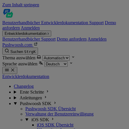
Zum Inhalt springen
Benutzerhandbücher
Entwicklerdokumentation
Support
Demo
anfordern
Anmelden
Entwicklerdokumentation
Benutzerhandbücher
Support
Demo anfordern
Anmelden
Pushwoosh.com
Suchen
Strg
K
Thema auswählen
Sprache auswählen
Entwicklerdokumentation
Changelog
Erste Schritte
Anleitungen
Pushwoosh SDK
Pushwoosh SDK Übersicht
Verwaltung der Benutzereinwilligung
iOS SDK
iOS SDK Übersicht