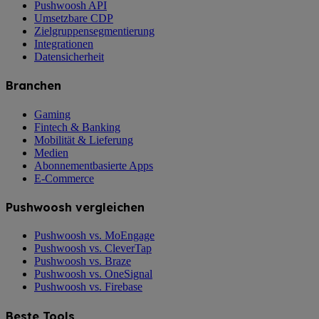
Pushwoosh API
Umsetzbare CDP
Zielgruppensegmentierung
Integrationen
Datensicherheit
Branchen
Gaming
Fintech & Banking
Mobilität & Lieferung
Medien
Abonnementbasierte Apps
E-Commerce
Pushwoosh vergleichen
Pushwoosh vs. MoEngage
Pushwoosh vs. CleverTap
Pushwoosh vs. Braze
Pushwoosh vs. OneSignal
Pushwoosh vs. Firebase
Beste Tools