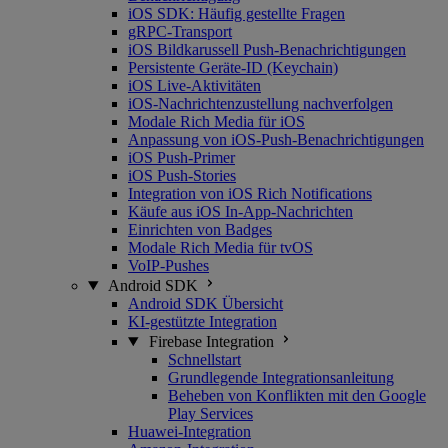
iOS SDK: Häufig gestellte Fragen
gRPC-Transport
iOS Bildkarussell Push-Benachrichtigungen
Persistente Geräte-ID (Keychain)
iOS Live-Aktivitäten
iOS-Nachrichtenzustellung nachverfolgen
Modale Rich Media für iOS
Anpassung von iOS-Push-Benachrichtigungen
iOS Push-Primer
iOS Push-Stories
Integration von iOS Rich Notifications
Käufe aus iOS In-App-Nachrichten
Einrichten von Badges
Modale Rich Media für tvOS
VoIP-Pushes
Android SDK
Android SDK Übersicht
KI-gestützte Integration
Firebase Integration
Schnellstart
Grundlegende Integrationsanleitung
Beheben von Konflikten mit den Google
Play Services
Huawei-Integration