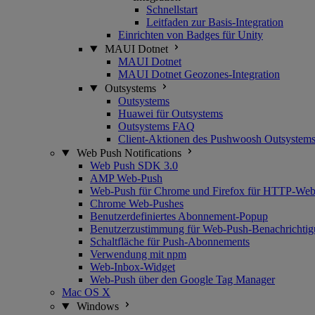
Schnellstart
Leitfaden zur Basis-Integration
Einrichten von Badges für Unity
MAUI Dotnet
MAUI Dotnet
MAUI Dotnet Geozones-Integration
Outsystems
Outsystems
Huawei für Outsystems
Outsystems FAQ
Client-Aktionen des Pushwoosh Outsystems
Web Push Notifications
Web Push SDK 3.0
AMP Web-Push
Web-Push für Chrome und Firefox für HTTP-Webs
Chrome Web-Pushes
Benutzerdefiniertes Abonnement-Popup
Benutzerzustimmung für Web-Push-Benachrichtig
Schaltfläche für Push-Abonnements
Verwendung mit npm
Web-Inbox-Widget
Web-Push über den Google Tag Manager
Mac OS X
Windows