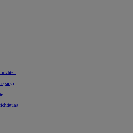
nrichten
Legacy)
ten
richtigung