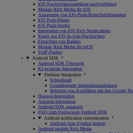
iOS-Nachrichtenzustellung nachverfolgen
Modale Rich Media für iOS
Anpassung von iOS-Push-Benachrichtigungen
iOS Push-Primer
iOS Push-Stories
Integration von iOS Rich Notifications
Käufe aus iOS In-App-Nachrichten
Einrichten von Badges
Modale Rich Media für tvOS
VoIP-Pushes
Android SDK
Android SDK Übersicht
KI-gestützte Integration
Firebase Integration
Schnellstart
Grundlegende Integrationsanleitung
Beheben von Konflikten mit den Google Pla
Huawei-Integration
Amazon-Integration
Android SDK anpassen
FAQ zum Pushwoosh Android SDK
Android notification customization
Android-App-Symbol ändern
Android modale Rich Media