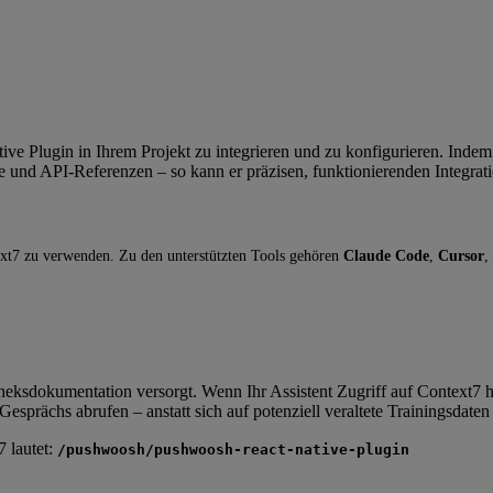
 Plugin in Ihrem Projekt zu integrieren und zu konfigurieren. Indem
e und API-Referenzen – so kann er präzisen, funktionierenden Integrat
xt7 zu verwenden. Zu den unterstützten Tools gehören
Claude Code
,
Cursor
,
otheksdokumentation versorgt. Wenn Ihr Assistent Zugriff auf Context7
prächs abrufen – anstatt sich auf potenziell veraltete Trainingsdaten 
 lautet:
/pushwoosh/pushwoosh-react-native-plugin