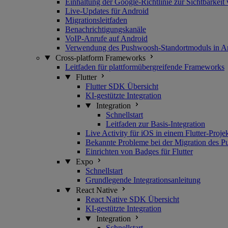
Einhaltung der Google-Richtlinie zur Sichtbarkeit
Live-Updates für Android
Migrationsleitfaden
Benachrichtigungskanäle
VoIP-Anrufe auf Android
Verwendung des Pushwoosh-Standortmoduls in A
Cross-platform Frameworks
Leitfaden für plattformübergreifende Frameworks
Flutter
Flutter SDK Übersicht
KI-gestützte Integration
Integration
Schnellstart
Leitfaden zur Basis-Integration
Live Activity für iOS in einem Flutter-Proje
Bekannte Probleme bei der Migration des Pu
Einrichten von Badges für Flutter
Expo
Schnellstart
Grundlegende Integrationsanleitung
React Native
React Native SDK Übersicht
KI-gestützte Integration
Integration
Schnellstart