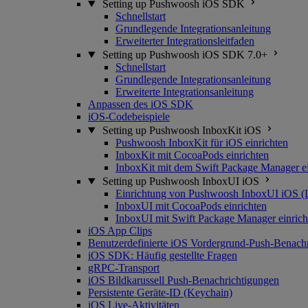
Setting up Pushwoosh iOS SDK
Schnellstart
Grundlegende Integrationsanleitung
Erweiterter Integrationsleitfaden
Setting up Pushwoosh iOS SDK 7.0+
Schnellstart
Grundlegende Integrationsanleitung
Erweiterte Integrationsanleitung
Anpassen des iOS SDK
iOS-Codebeispiele
Setting up Pushwoosh InboxKit iOS
Pushwoosh InboxKit für iOS einrichten
InboxKit mit CocoaPods einrichten
InboxKit mit dem Swift Package Manager ei
Setting up Pushwoosh InboxUI iOS
Einrichtung von Pushwoosh InboxUI iOS (
InboxUI mit CocoaPods einrichten
InboxUI mit Swift Package Manager einrich
iOS App Clips
Benutzerdefinierte iOS Vordergrund-Push-Benach
iOS SDK: Häufig gestellte Fragen
gRPC-Transport
iOS Bildkarussell Push-Benachrichtigungen
Persistente Geräte-ID (Keychain)
iOS Live-Aktivitäten