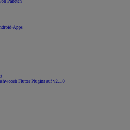
 von Paketen
ndroid-Apps
kt
shwoosh Flutter Plugins auf v2.1.0+