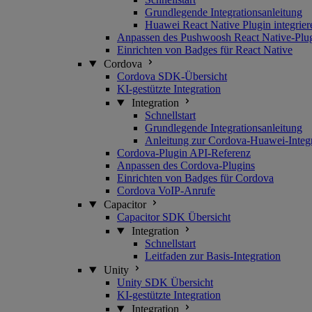
Grundlegende Integrationsanleitung
Huawei React Native Plugin integrier
Anpassen des Pushwoosh React Native-Plu
Einrichten von Badges für React Native
Cordova
Cordova SDK-Übersicht
KI-gestützte Integration
Integration
Schnellstart
Grundlegende Integrationsanleitung
Anleitung zur Cordova-Huawei-Integr
Cordova-Plugin API-Referenz
Anpassen des Cordova-Plugins
Einrichten von Badges für Cordova
Cordova VoIP-Anrufe
Capacitor
Capacitor SDK Übersicht
Integration
Schnellstart
Leitfaden zur Basis-Integration
Unity
Unity SDK Übersicht
KI-gestützte Integration
Integration