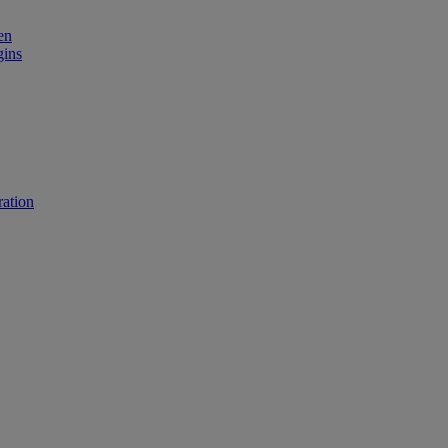
en
gins
ation