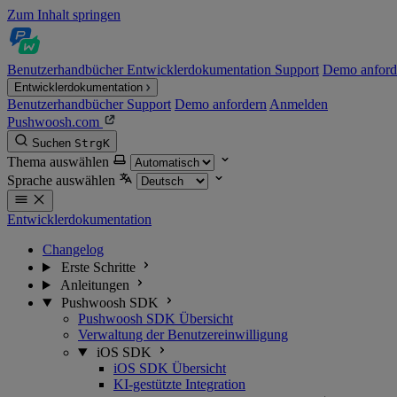
Zum Inhalt springen
Benutzerhandbücher
Entwicklerdokumentation
Support
Demo anford
Entwicklerdokumentation
Benutzerhandbücher
Support
Demo anfordern
Anmelden
Pushwoosh.com
Suchen
Strg
K
Thema auswählen
Sprache auswählen
Entwicklerdokumentation
Changelog
Erste Schritte
Anleitungen
Pushwoosh SDK
Pushwoosh SDK Übersicht
Verwaltung der Benutzereinwilligung
iOS SDK
iOS SDK Übersicht
KI-gestützte Integration