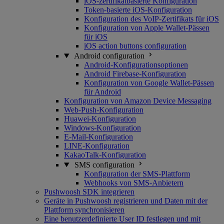
iOS-zertifikatbasierte Konfiguration
Token-basierte iOS-Konfiguration
Konfiguration des VoIP-Zertifikats für iOS
Konfiguration von Apple Wallet-Pässen
für iOS
iOS action buttons configuration
Android configuration
Android-Konfigurationsoptionen
Android Firebase-Konfiguration
Konfiguration von Google Wallet-Pässen
für Android
Konfiguration von Amazon Device Messaging
Web-Push-Konfiguration
Huawei-Konfiguration
Windows-Konfiguration
E-Mail-Konfiguration
LINE-Konfiguration
KakaoTalk-Konfiguration
SMS configuration
Konfiguration der SMS-Plattform
Webhooks von SMS-Anbietern
Pushwoosh SDK integrieren
Geräte in Pushwoosh registrieren und Daten mit der
Plattform synchronisieren
Eine benutzerdefinierte User ID festlegen und mit