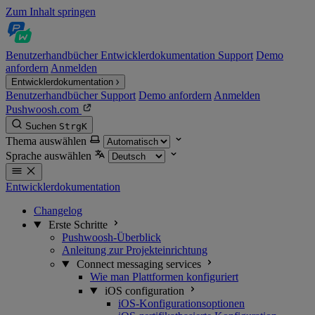
Zum Inhalt springen
Benutzerhandbücher
Entwicklerdokumentation
Support
Demo
anfordern
Anmelden
Entwicklerdokumentation
Benutzerhandbücher
Support
Demo anfordern
Anmelden
Pushwoosh.com
Suchen
Strg
K
Thema auswählen
Sprache auswählen
Entwicklerdokumentation
Changelog
Erste Schritte
Pushwoosh-Überblick
Anleitung zur Projekteinrichtung
Connect messaging services
Wie man Plattformen konfiguriert
iOS configuration
iOS-Konfigurationsoptionen