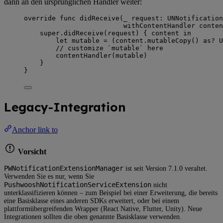
dann an den ursprünglichen Handler weiter:
override
func
didReceive
(
_
request
: UNNotification
withContentHandler
conten
super
.
didReceive
(
request
) { content 
in
let
 mutable 
=
 (content.
mutableCopy
() 
as?
 U
// customize `mutable` here
contentHandler
(
mutable
)
}
}
Legacy-Integration
Anchor link to
Vorsicht
PWNotificationExtensionManager
ist seit Version 7.1.0 veraltet.
Verwenden Sie es nur, wenn Sie
PushwooshNotificationServiceExtension
nicht
unterklassifizieren können – zum Beispiel bei einer Erweiterung, die bereits
eine Basisklasse eines anderen SDKs erweitert, oder bei einem
plattformübergreifenden Wrapper (React Native, Flutter, Unity). Neue
Integrationen sollten die oben genannte Basisklasse verwenden.