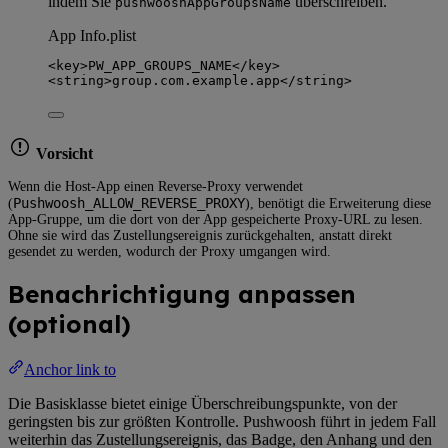
indem Sie
überschreiben.
pushwooshAppGroupsName
App Info.plist
<
key
>
PW_APP_GROUPS_NAME
</
key
>
<
string
>
group.com.example.app
</
string
>
Vorsicht
Wenn die Host-App einen Reverse-Proxy verwendet
Pushwoosh_ALLOW_REVERSE_PROXY
(
), benötigt die Erweiterung diese
App-Gruppe, um die dort von der App gespeicherte Proxy-URL zu lesen.
Ohne sie wird das Zustellungsereignis zurückgehalten, anstatt direkt
gesendet zu werden, wodurch der Proxy umgangen wird.
Benachrichtigung anpassen
(optional)
Anchor link to
Die Basisklasse bietet einige Überschreibungspunkte, von der
geringsten bis zur größten Kontrolle. Pushwoosh führt in jedem Fall
weiterhin das Zustellungsereignis, das Badge, den Anhang und den