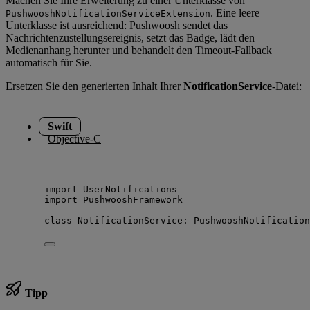
Machen Sie Ihre Erweiterung zu einer Unterklasse von
. Eine leere
PushwooshNotificationServiceExtension
Unterklasse ist ausreichend: Pushwoosh sendet das
Nachrichtenzustellungsereignis, setzt das Badge, lädt den
Medienanhang herunter und behandelt den Timeout-Fallback
automatisch für Sie.
Ersetzen Sie den generierten Inhalt Ihrer
NotificationService
-Datei:
Swift
Objective-C
import
 UserNotifications
import
 PushwooshFramework
class
 NotificationService: 
PushwooshNotification
Tipp