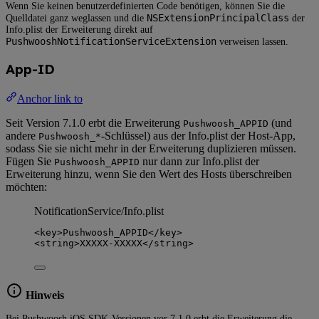
Wenn Sie keinen benutzerdefinierten Code benötigen, können Sie die
NSExtensionPrincipalClass
Quelldatei ganz weglassen und die
der
Info.plist der Erweiterung direkt auf
PushwooshNotificationServiceExtension
verweisen lassen.
App-ID
Anchor link to
Seit Version 7.1.0 erbt die Erweiterung
(und
Pushwoosh_APPID
andere
-Schlüssel) aus der Info.plist der Host-App,
Pushwoosh_*
sodass Sie sie nicht mehr in der Erweiterung duplizieren müssen.
Fügen Sie
nur dann zur Info.plist der
Pushwoosh_APPID
Erweiterung hinzu, wenn Sie den Wert des Hosts überschreiben
möchten:
NotificationService/Info.plist
<
key
>
Pushwoosh_APPID
</
key
>
<
string
>
XXXXX-XXXXX
</
string
>
Hinweis
Bei Pushwoosh iOS SDK-Versionen vor 7.1.0 erbt die Erweiterung die