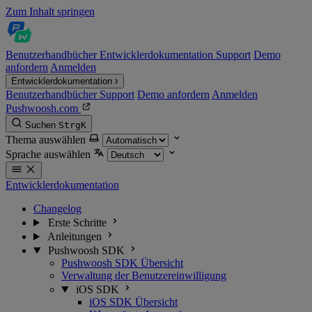
Zum Inhalt springen
Benutzerhandbücher
Entwicklerdokumentation
Support
Demo
anfordern
Anmelden
Entwicklerdokumentation
Benutzerhandbücher
Support
Demo anfordern
Anmelden
Pushwoosh.com
Suchen
Strg
K
Thema auswählen
Sprache auswählen
Entwicklerdokumentation
Changelog
Erste Schritte
Anleitungen
Pushwoosh SDK
Pushwoosh SDK Übersicht
Verwaltung der Benutzereinwilligung
iOS SDK
iOS SDK Übersicht