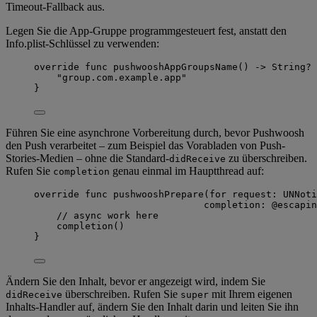
Timeout-Fallback aus.
Legen Sie die App-Gruppe programmgesteuert fest, anstatt den
Info.plist-Schlüssel zu verwenden:
override
func
pushwooshAppGroupsName
()
->
String
?
 
"
group.com.example.app
"
}
Führen Sie eine asynchrone Vorbereitung durch, bevor Pushwoosh
den Push verarbeitet – zum Beispiel das Vorabladen von Push-
Stories-Medien – ohne die Standard-
zu überschreiben.
didReceive
Rufen Sie
genau einmal im Hauptthread auf:
completion
override
func
pushwooshPrepare
(
for
request
: UNNoti
completion
: 
@escapin
// async work here
completion
()
}
Ändern Sie den Inhalt, bevor er angezeigt wird, indem Sie
überschreiben. Rufen Sie
mit Ihrem eigenen
didReceive
super
Inhalts-Handler auf, ändern Sie den Inhalt darin und leiten Sie ihn