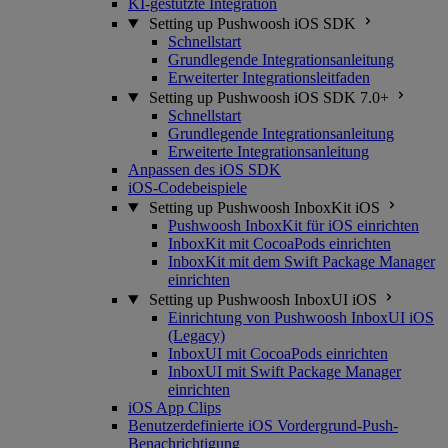
KI-gestützte Integration
Setting up Pushwoosh iOS SDK
Schnellstart
Grundlegende Integrationsanleitung
Erweiterter Integrationsleitfaden
Setting up Pushwoosh iOS SDK 7.0+
Schnellstart
Grundlegende Integrationsanleitung
Erweiterte Integrationsanleitung
Anpassen des iOS SDK
iOS-Codebeispiele
Setting up Pushwoosh InboxKit iOS
Pushwoosh InboxKit für iOS einrichten
InboxKit mit CocoaPods einrichten
InboxKit mit dem Swift Package Manager
einrichten
Setting up Pushwoosh InboxUI iOS
Einrichtung von Pushwoosh InboxUI iOS
(Legacy)
InboxUI mit CocoaPods einrichten
InboxUI mit Swift Package Manager
einrichten
iOS App Clips
Benutzerdefinierte iOS Vordergrund-Push-
Benachrichtigung