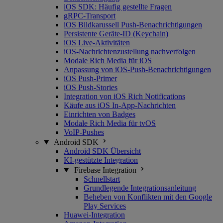
iOS SDK: Häufig gestellte Fragen
gRPC-Transport
iOS Bildkarussell Push-Benachrichtigungen
Persistente Geräte-ID (Keychain)
iOS Live-Aktivitäten
iOS-Nachrichtenzustellung nachverfolgen
Modale Rich Media für iOS
Anpassung von iOS-Push-Benachrichtigungen
iOS Push-Primer
iOS Push-Stories
Integration von iOS Rich Notifications
Käufe aus iOS In-App-Nachrichten
Einrichten von Badges
Modale Rich Media für tvOS
VoIP-Pushes
Android SDK
Android SDK Übersicht
KI-gestützte Integration
Firebase Integration
Schnellstart
Grundlegende Integrationsanleitung
Beheben von Konflikten mit den Google
Play Services
Huawei-Integration