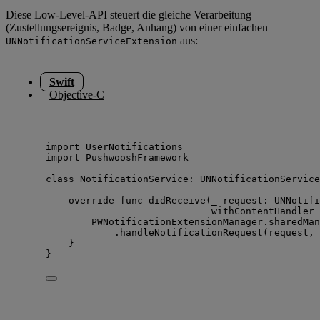
Diese Low-Level-API steuert die gleiche Verarbeitung
(Zustellungsereignis, Badge, Anhang) von einer einfachen
aus:
UNNotificationServiceExtension
Swift
Objective-C
import
 UserNotifications
import
 PushwooshFramework
class
 NotificationService: 
UNNotificationService
override
func
didReceive
(
_
request
: UNNotifi
withContentHandler
PWNotificationExtensionManager.
sharedMan
.
handleNotificationRequest
(
request, 
}
}