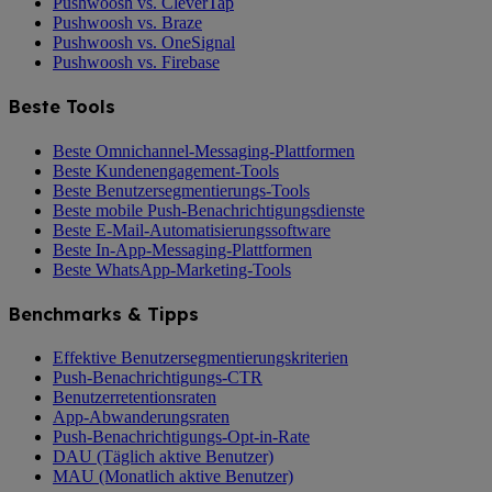
Pushwoosh vs. CleverTap
Pushwoosh vs. Braze
Pushwoosh vs. OneSignal
Pushwoosh vs. Firebase
Beste Tools
Beste Omnichannel-Messaging-Plattformen
Beste Kundenengagement-Tools
Beste Benutzersegmentierungs-Tools
Beste mobile Push-Benachrichtigungsdienste
Beste E-Mail-Automatisierungssoftware
Beste In-App-Messaging-Plattformen
Beste WhatsApp-Marketing-Tools
Benchmarks & Tipps
Effektive Benutzersegmentierungskriterien
Push-Benachrichtigungs-CTR
Benutzerretentionsraten
App-Abwanderungsraten
Push-Benachrichtigungs-Opt-in-Rate
DAU (Täglich aktive Benutzer)
MAU (Monatlich aktive Benutzer)