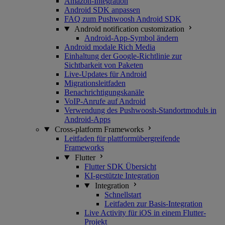
Amazon-Integration
Android SDK anpassen
FAQ zum Pushwoosh Android SDK
Android notification customization
Android-App-Symbol ändern
Android modale Rich Media
Einhaltung der Google-Richtlinie zur
Sichtbarkeit von Paketen
Live-Updates für Android
Migrationsleitfaden
Benachrichtigungskanäle
VoIP-Anrufe auf Android
Verwendung des Pushwoosh-Standortmoduls in
Android-Apps
Cross-platform Frameworks
Leitfaden für plattformübergreifende
Frameworks
Flutter
Flutter SDK Übersicht
KI-gestützte Integration
Integration
Schnellstart
Leitfaden zur Basis-Integration
Live Activity für iOS in einem Flutter-
Projekt