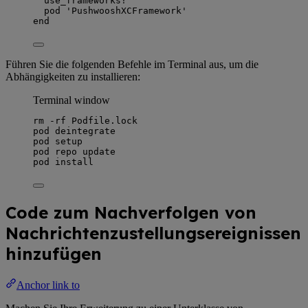
use_frameworks!
pod 
'
PushwooshXCFramework
'
end
Führen Sie die folgenden Befehle im Terminal aus, um die
Abhängigkeiten zu installieren:
Terminal window
rm
-rf
Podfile.lock
pod
deintegrate
pod
setup
pod
repo
update
pod
install
Code zum Nachverfolgen von
Nachrichtenzustellungsereignissen
hinzufügen
Anchor link to