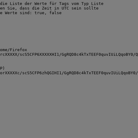
die Liste der Werte für Tags vom Typ Liste
en Sie, dass die Zeit in UTC sein sollte
e Werte sind: true, false
ome/Firefox
rcXXXXX/scS5CFP6XXXXXHI1/GgRQD8c4kTxTEEF0quvIUiLQqoBY0/Q
P)
orXXXXXc/scS5CFP6zhQGIHI1/GgRQD8c4kTxTEEF0quvIUiLQqoBY0/