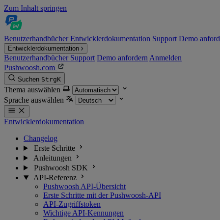
Zum Inhalt springen
Benutzerhandbücher
Entwicklerdokumentation
Support
Demo anford
Entwicklerdokumentation
Benutzerhandbücher
Support
Demo anfordern
Anmelden
Pushwoosh.com
Suchen
Strg
K
Thema auswählen
Sprache auswählen
Entwicklerdokumentation
Changelog
Erste Schritte
Anleitungen
Pushwoosh SDK
API-Referenz
Pushwoosh API-Übersicht
Erste Schritte mit der Pushwoosh-API
API-Zugriffstoken
Wichtige API-Kennungen