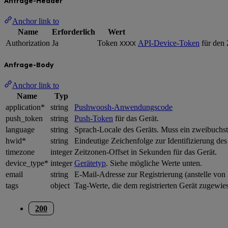
Anfrage-Header
Anchor link to
Name
Erforderlich
Wert
Authorization
Ja
Token
API-Device-Token
für den 
XXXX
Anfrage-Body
Anchor link to
Name
Typ
application*
string
Pushwoosh-Anwendungscode
push_token
string
Push-Token
für das Gerät.
language
string
Sprach-Locale des Geräts. Muss ein zweibuchs
hwid*
string
Eindeutige Zeichenfolge zur Identifizierung des
timezone
integer
Zeitzonen-Offset in Sekunden für das Gerät.
device_type*
integer
Gerätetyp
. Siehe mögliche Werte unten.
email
string
E-Mail-Adresse zur Registrierung (anstelle v
tags
object
Tag-Werte, die dem registrierten Gerät zugewie
200