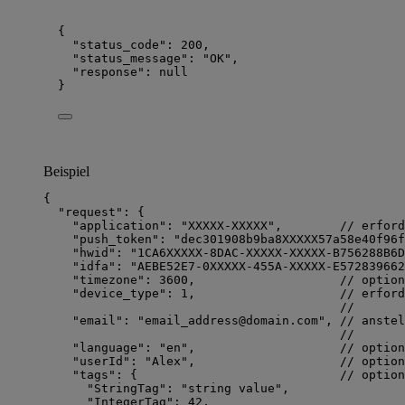
{
"status_code"
: 
200
,
"status_message"
: 
"
OK
"
,
"response"
: 
null
}
Beispiel
{
"request"
: {
"application"
: 
"
XXXXX-XXXXX
"
,        
// erford
"push_token"
: 
"
dec301908b9ba8XXXXX57a58e40f96f
"hwid"
: 
"
1CA6XXXXX-8DAC-XXXXX-XXXXX-B756288B6D
"idfa"
: 
"
AEBE52E7-0XXXXX-455A-XXXXX-E572839662
"timezone"
: 
3600
,                    
// option
"device_type"
: 
1
,                    
// erford
//       
"email"
: 
"
email_address@domain.com
"
, 
// anstel
//       
"language"
: 
"
en
"
,                    
// option
"userId"
: 
"
Alex
"
,                    
// option
"tags"
: {                            
// option
"StringTag"
: 
"
string value
"
,
"IntegerTag"
: 
42
,