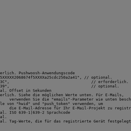
erlich. Pushwoosh-Anwendungscode
5XXXXX2068674f5XXXXa25cdc250a2a41
"
, 
// optional.
3C
"
,                                   
// erforderlich. 
39
"
,                                   
// optional.
al. Offset in Sekunden
erlich. Siehe die möglichen Werte unten. Für E-Mails,
    verwenden Sie die "emails"-Parameter wie unten besch
le von "hwid" und "push_token" verwenden, um
    die E-Mail-Adresse für Ihr E-Mail-Projekt zu registr
al. ISO 639-1|639-2 Sprachcode
al.
al. Tag-Werte, die für das registrierte Gerät festgelegt