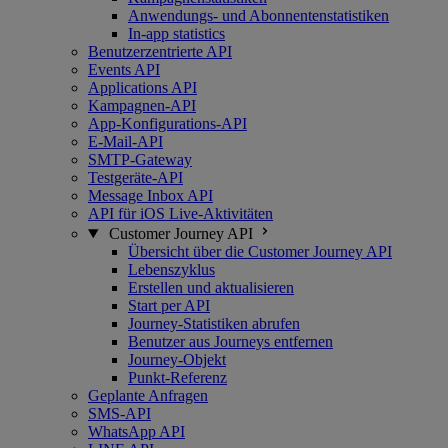
Anwendungs- und Abonnentenstatistiken
In-app statistics
Benutzerzentrierte API
Events API
Applications API
Kampagnen-API
App-Konfigurations-API
E-Mail-API
SMTP-Gateway
Testgeräte-API
Message Inbox API
API für iOS Live-Aktivitäten
Customer Journey API
Übersicht über die Customer Journey API
Lebenszyklus
Erstellen und aktualisieren
Start per API
Journey-Statistiken abrufen
Benutzer aus Journeys entfernen
Journey-Objekt
Punkt-Referenz
Geplante Anfragen
SMS-API
WhatsApp API