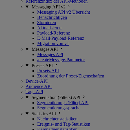
Referenzindex der API-Methoden
Messaging API v2
Messaging API v2 Übersicht
Benachrichtigen
Stornieren
Aktualisieren
Payload-Referenz
E-Mail-Payload-Referenz
Migration von v1
Messages API
Messages API
/createMessage-Parameter
Presets API
Presets-API
Zuordnung der Preset-Eigenschaften
Device-API
Audience API
Tags-API
Segmentation (Filters) API
Segmentierungs (Filter) API
Segmentierungssprache
Statistics API
Nachrichtenstatistiken
Ereignis- und Tag-Statistiken
Kampagnenstatistiken