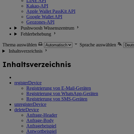
LINE API
Kakao-API
Apple Wallet PassKit API
Google Wallet API
Geozones-API
Pushwoosh Wissenszentrum
Fehlerbehebung
Thema auswählen
Sprache auswählen
Inhaltsverzeichnis
Inhaltsverzeichnis
registerDevice
Registrierung von E-Mail-Geräten
Registrierung von WhatsApp-Geräten
Registrierung von SMS-Geräten
unregisterDevice
deleteDevice
Anfrage-Header
Anfrage-Body
Anfragebeispiel
Antwortbeispiel