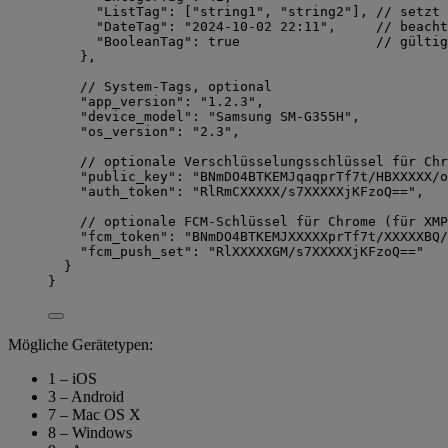
"ListTag"
: [
"
string1
"
, 
"
string2
"
], 
// setzt 
"DateTag"
: 
"
2024-10-02 22:11
"
,     
// beacht
"BooleanTag"
: 
true
// gültig
},
// System-Tags, optional
"app_version"
: 
"
1.2.3
"
,
"device_model"
: 
"
Samsung SM-G355H
"
,
"os_version"
: 
"
2.3
"
,
// optionale Verschlüsselungsschlüssel für Chr
"public_key"
: 
"
BNmDO4BTKEMJqaqprTf7t/HBXXXXX/o
"auth_token"
: 
"
RlRmCXXXXX/s7XXXXXjKFzoQ==
"
,
// optionale FCM-Schlüssel für Chrome (für XMP
"fcm_token"
: 
"
BNmDO4BTKEMJXXXXXprTf7t/XXXXXBQ/
"fcm_push_set"
: 
"
RlXXXXXGM/s7XXXXXjKFzoQ==
"
}
}
Mögliche Gerätetypen:
1 – iOS
3 – Android
7 – Mac OS X
8 – Windows