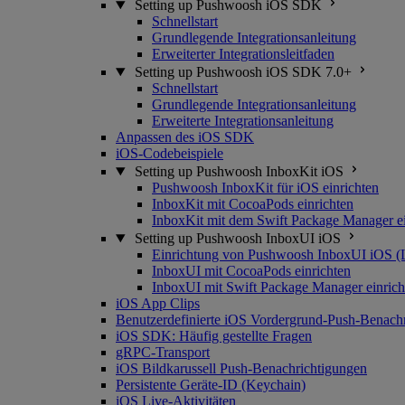
Setting up Pushwoosh iOS SDK
Schnellstart
Grundlegende Integrationsanleitung
Erweiterter Integrationsleitfaden
Setting up Pushwoosh iOS SDK 7.0+
Schnellstart
Grundlegende Integrationsanleitung
Erweiterte Integrationsanleitung
Anpassen des iOS SDK
iOS-Codebeispiele
Setting up Pushwoosh InboxKit iOS
Pushwoosh InboxKit für iOS einrichten
InboxKit mit CocoaPods einrichten
InboxKit mit dem Swift Package Manager ei
Setting up Pushwoosh InboxUI iOS
Einrichtung von Pushwoosh InboxUI iOS (
InboxUI mit CocoaPods einrichten
InboxUI mit Swift Package Manager einrich
iOS App Clips
Benutzerdefinierte iOS Vordergrund-Push-Benach
iOS SDK: Häufig gestellte Fragen
gRPC-Transport
iOS Bildkarussell Push-Benachrichtigungen
Persistente Geräte-ID (Keychain)
iOS Live-Aktivitäten