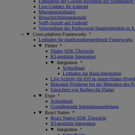
Einhaltung der Google-Richtlinie zur Sichtbarkeit
Live-Updates für Android
Migrationsleitfaden
Benachrichtigungskanäle
VoIP-Anrufe auf Android
Verwendung des Pushwoosh-Standortmoduls in A
Cross-platform Frameworks
Leitfaden für plattformübergreifende Frameworks
Flutter
Flutter SDK Übersicht
KI-gestützte Integration
Integration
Schnellstart
Leitfaden zur Basis-Integration
Live Activity für iOS in einem Flutter-Proje
Bekannte Probleme bei der Migration des Pu
Einrichten von Badges für Flutter
Expo
Schnellstart
Grundlegende Integrationsanleitung
React Native
React Native SDK Übersicht
KI-gestützte Integration
Integration
Schnellstart