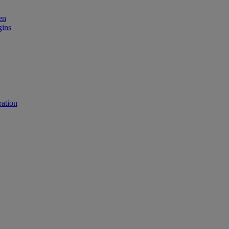
en
gins
ation