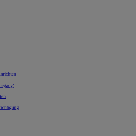
nrichten
Legacy)
ten
richtigung