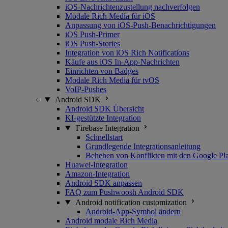
iOS-Nachrichtenzustellung nachverfolgen
Modale Rich Media für iOS
Anpassung von iOS-Push-Benachrichtigungen
iOS Push-Primer
iOS Push-Stories
Integration von iOS Rich Notifications
Käufe aus iOS In-App-Nachrichten
Einrichten von Badges
Modale Rich Media für tvOS
VoIP-Pushes
Android SDK
Android SDK Übersicht
KI-gestützte Integration
Firebase Integration
Schnellstart
Grundlegende Integrationsanleitung
Beheben von Konflikten mit den Google Pla
Huawei-Integration
Amazon-Integration
Android SDK anpassen
FAQ zum Pushwoosh Android SDK
Android notification customization
Android-App-Symbol ändern
Android modale Rich Media