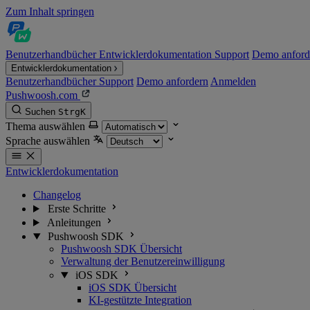
Zum Inhalt springen
Benutzerhandbücher
Entwicklerdokumentation
Support
Demo anford
Entwicklerdokumentation
Benutzerhandbücher
Support
Demo anfordern
Anmelden
Pushwoosh.com
Suchen
Strg
K
Thema auswählen
Sprache auswählen
Entwicklerdokumentation
Changelog
Erste Schritte
Anleitungen
Pushwoosh SDK
Pushwoosh SDK Übersicht
Verwaltung der Benutzereinwilligung
iOS SDK
iOS SDK Übersicht
KI-gestützte Integration