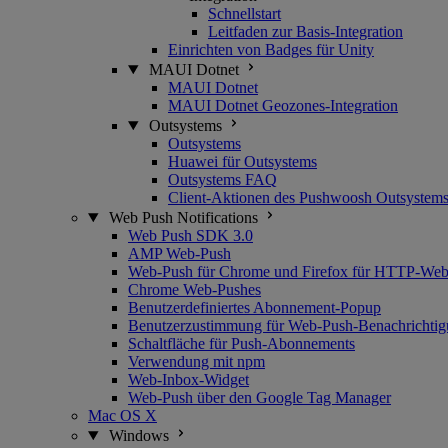
Schnellstart
Leitfaden zur Basis-Integration
Einrichten von Badges für Unity
MAUI Dotnet
MAUI Dotnet
MAUI Dotnet Geozones-Integration
Outsystems
Outsystems
Huawei für Outsystems
Outsystems FAQ
Client-Aktionen des Pushwoosh Outsystems
Web Push Notifications
Web Push SDK 3.0
AMP Web-Push
Web-Push für Chrome und Firefox für HTTP-Webs
Chrome Web-Pushes
Benutzerdefiniertes Abonnement-Popup
Benutzerzustimmung für Web-Push-Benachrichtig
Schaltfläche für Push-Abonnements
Verwendung mit npm
Web-Inbox-Widget
Web-Push über den Google Tag Manager
Mac OS X
Windows