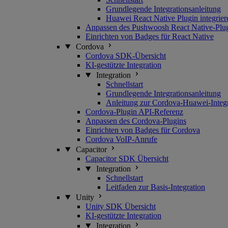
Grundlegende Integrationsanleitung
Huawei React Native Plugin integrier
Anpassen des Pushwoosh React Native-Plu
Einrichten von Badges für React Native
Cordova
Cordova SDK-Übersicht
KI-gestützte Integration
Integration
Schnellstart
Grundlegende Integrationsanleitung
Anleitung zur Cordova-Huawei-Integr
Cordova-Plugin API-Referenz
Anpassen des Cordova-Plugins
Einrichten von Badges für Cordova
Cordova VoIP-Anrufe
Capacitor
Capacitor SDK Übersicht
Integration
Schnellstart
Leitfaden zur Basis-Integration
Unity
Unity SDK Übersicht
KI-gestützte Integration
Integration