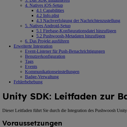
3. Das SDK initialisieren
4. Natives iOS-Setup
4.1 Capabilities
4.2 Info.plist
4.3 Nachverfolgung der Nachrichtenzustellung
5. Natives Android-Setup
5.1 Firebase-Konfigurationsdatei hinzufügen
5.2 Pushwoosh-Metadaten hinzufügen
6. Das Projekt ausführen
Erweiterte Integration
Event-Listener für Push-Benachrichtigungen
Benutzerkonfiguration
Tags
Events
Kommunikationseinstellungen
Badge-Verwaltung
Fehlerbehebung
Unity SDK: Leitfaden zur B
Dieser Leitfaden führt Sie durch die Integration des Pushwoosh Un
Voraussetzungen