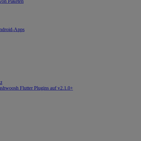
 von Paketen
ndroid-Apps
kt
shwoosh Flutter Plugins auf v2.1.0+