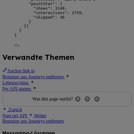
"pointStat"
: {
"shows"
: 
3148
,
"interactions"
: 
2759
,
"skipped"
: 
36
}
}]
}
}
Verwandte Themen
Anchor link to
Benutzer aus Journeys entfernen
Lebenszyklus
Per API starten
Was this page useful?
Zurück
Start per API
Weiter
Benutzer aus Journeys entfernen
Messaging-Lösungen