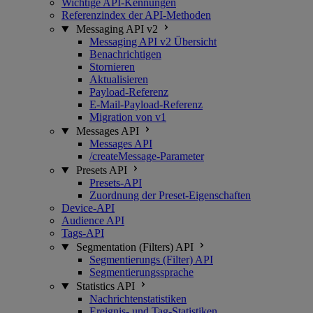
Wichtige API-Kennungen
Referenzindex der API-Methoden
Messaging API v2
Messaging API v2 Übersicht
Benachrichtigen
Stornieren
Aktualisieren
Payload-Referenz
E-Mail-Payload-Referenz
Migration von v1
Messages API
Messages API
/createMessage-Parameter
Presets API
Presets-API
Zuordnung der Preset-Eigenschaften
Device-API
Audience API
Tags-API
Segmentation (Filters) API
Segmentierungs (Filter) API
Segmentierungssprache
Statistics API
Nachrichtenstatistiken
Ereignis- und Tag-Statistiken