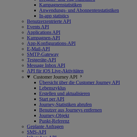
Kampagnenstatistiken
Anwendungs- und Abonnentenstatistiken
In-app statistics
Benutzerzentrierte API
Events API
Applications API
Kampagnen-API
App-Konfigurations-API
E-Mail-API
SMTP-Gateway
Testgeräte-API
Message Inbox API
API für iOS Live-Aktivitäten
Customer Journey API
Übersicht über die Customer Journey API
Lebenszyklus
Erstellen und aktualisieren
Start per API
Journey-Statistiken abrufen
Benutzer aus Journeys entfernen
Journey-Objekt
Punkt-Referenz
Geplante Anfragen
SMS-API