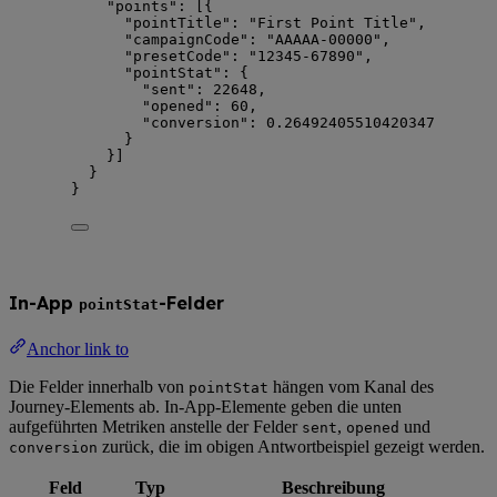
"points"
: [{
"pointTitle"
: 
"
First Point Title
"
,
"campaignCode"
: 
"
AAAAA-00000
"
,
"presetCode"
: 
"
12345-67890
"
,
"pointStat"
: {
"sent"
: 
22648
,
"opened"
: 
60
,
"conversion"
: 
0.26492405510420347
}
}]
}
}
In-App
-Felder
pointStat
Anchor link to
Die Felder innerhalb von
hängen vom Kanal des
pointStat
Journey-Elements ab. In-App-Elemente geben die unten
aufgeführten Metriken anstelle der Felder
,
und
sent
opened
zurück, die im obigen Antwortbeispiel gezeigt werden.
conversion
Feld
Typ
Beschreibung