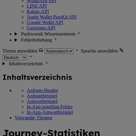
WhatsApp API
LINE API
Kakao-API
Apple Wallet PassKit API
Google Wallet API
Geozones-API
Pushwoosh Wissenszentrum
Fehlerbehebung
Thema auswählen
Sprache auswählen
Inhaltsverzeichnis
Inhaltsverzeichnis
Anfrage-Header
Anfragebeispiel
Antwortbeispiel
In-App pointStat-Felder
In-App-Antwortbeispiel
Verwandte Themen
Journey-Statistiken