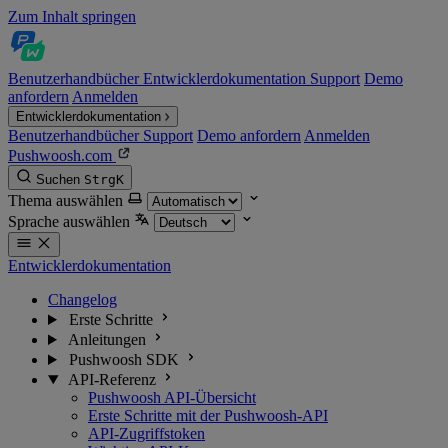
Zum Inhalt springen
Benutzerhandbücher
Entwicklerdokumentation
Support
Demo
anfordern
Anmelden
Entwicklerdokumentation
Benutzerhandbücher
Support
Demo anfordern
Anmelden
Pushwoosh.com
Suchen
Strg
K
Thema auswählen
Sprache auswählen
Entwicklerdokumentation
Changelog
Erste Schritte
Anleitungen
Pushwoosh SDK
API-Referenz
Pushwoosh API-Übersicht
Erste Schritte mit der Pushwoosh-API
API-Zugriffstoken