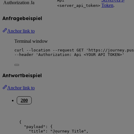
Api
Authorization
Ja
Token
.
<server_api_token>
Anfragebeispiel
Anchor link to
Terminal window
curl
--location
--request
GET
'
https://journey.pus
--header 
'
Authorization: Api <YOUR API TOKEN>
'
Antwortbeispiel
Anchor link to
200
{
"payload"
: {
"title"
: 
"
Journey Title
"
,