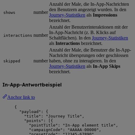
Anzahl der Male, die In-App-Nachrichten
den Benutzern angezeigt wurden. In den
number
shows
Journey-Statistiken
als
Impressions
bezeichnet.
Anzahl der Benutzerinteraktionen mit der
In-App-Nachricht (z. B. Klicks auf
number
interactions
Schaltflächen). In den
Journey-Statistiken
als
Interactions
bezeichnet.
Anzahl der Male, die Benutzer die In-App-
Nachricht übersprungen oder geschlossen
number
haben, ohne zu interagieren. In den
skipped
Journey-Statistiken
als
In-App Skips
bezeichnet.
In-App-Antwortbeispiel
Anchor link to
{
"payload"
: {
"title"
: 
"
Journey Title
"
,
"points"
: [{
"pointTitle"
: 
"
In-App element title
"
,
"campaignCode"
: 
"
AAAAA-00000
"
,
"presetCode"
: 
"
12345-67890
"
,