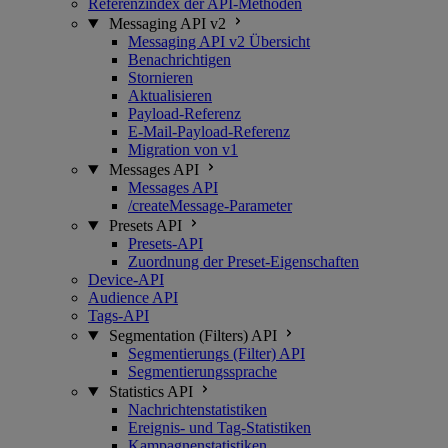
Referenzindex der API-Methoden
Messaging API v2
Messaging API v2 Übersicht
Benachrichtigen
Stornieren
Aktualisieren
Payload-Referenz
E-Mail-Payload-Referenz
Migration von v1
Messages API
Messages API
/createMessage-Parameter
Presets API
Presets-API
Zuordnung der Preset-Eigenschaften
Device-API
Audience API
Tags-API
Segmentation (Filters) API
Segmentierungs (Filter) API
Segmentierungssprache
Statistics API
Nachrichtenstatistiken
Ereignis- und Tag-Statistiken
Kampagnenstatistiken