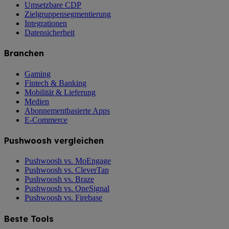
Umsetzbare CDP
Zielgruppensegmentierung
Integrationen
Datensicherheit
Branchen
Gaming
Fintech & Banking
Mobilität & Lieferung
Medien
Abonnementbasierte Apps
E-Commerce
Pushwoosh vergleichen
Pushwoosh vs. MoEngage
Pushwoosh vs. CleverTap
Pushwoosh vs. Braze
Pushwoosh vs. OneSignal
Pushwoosh vs. Firebase
Beste Tools