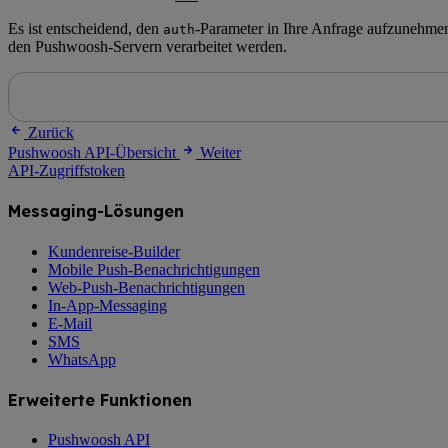
Es ist entscheidend, den
-Parameter in Ihre Anfrage aufzunehmen,
auth
den Pushwoosh-Servern verarbeitet werden.
Zurück
Pushwoosh API-Übersicht
Weiter
API-Zugriffstoken
Messaging-Lösungen
Kundenreise-Builder
Mobile Push-Benachrichtigungen
Web-Push-Benachrichtigungen
In-App-Messaging
E-Mail
SMS
WhatsApp
Erweiterte Funktionen
Pushwoosh API