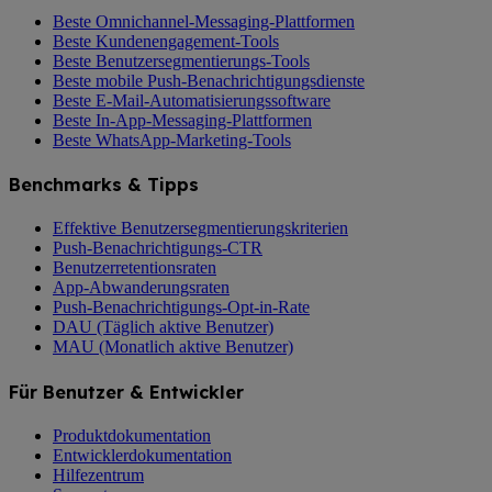
Beste Omnichannel-Messaging-Plattformen
Beste Kundenengagement-Tools
Beste Benutzersegmentierungs-Tools
Beste mobile Push-Benachrichtigungsdienste
Beste E-Mail-Automatisierungssoftware
Beste In-App-Messaging-Plattformen
Beste WhatsApp-Marketing-Tools
Benchmarks & Tipps
Effektive Benutzersegmentierungskriterien
Push-Benachrichtigungs-CTR
Benutzerretentionsraten
App-Abwanderungsraten
Push-Benachrichtigungs-Opt-in-Rate
DAU (Täglich aktive Benutzer)
MAU (Monatlich aktive Benutzer)
Für Benutzer & Entwickler
Produktdokumentation
Entwicklerdokumentation
Hilfezentrum