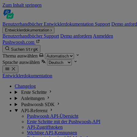
Zum Inhalt springen
Benutzerhandbücher
Entwicklerdokumentation
Support
Demo anford
Entwicklerdokumentation
Benutzerhandbücher
Support
Demo anfordern
Anmelden
Pushwoosh.com
Suchen
Strg
K
Thema auswählen
Sprache auswählen
Entwicklerdokumentation
Changelog
Erste Schritte
Anleitungen
Pushwoosh SDK
API-Referenz
Pushwoosh API-Übersicht
Erste Schritte mit der Pushwoosh-API
API-Zugriffstoken
Wichtige API-Kennungen