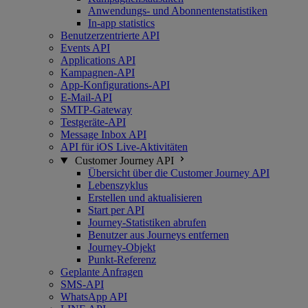
Anwendungs- und Abonnentenstatistiken
In-app statistics
Benutzerzentrierte API
Events API
Applications API
Kampagnen-API
App-Konfigurations-API
E-Mail-API
SMTP-Gateway
Testgeräte-API
Message Inbox API
API für iOS Live-Aktivitäten
Customer Journey API
Übersicht über die Customer Journey API
Lebenszyklus
Erstellen und aktualisieren
Start per API
Journey-Statistiken abrufen
Benutzer aus Journeys entfernen
Journey-Objekt
Punkt-Referenz
Geplante Anfragen
SMS-API
WhatsApp API