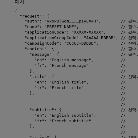
예시
{
"request"
: {
"auth"
: 
"
yxoPUlwqm…………pIyEX4H
"
,        
// 필수.
"name"
: 
"
PRESET_NAME
"
,                 
// 필수
"applicationCode"
: 
"
XXXXX-XXXXX
"
,      
// 필수
"applicationGroupCode"
: 
"
AAAAA-BBBBB
"
, 
// 선택
"campaignCode"
: 
"
CCCCC-DDDDD
"
,         
// 선택
"content"
: {                           
// 필수
"message"
: {                         
// 필수
"en"
: 
"
English message
"
,           
//   
"fr"
: 
"
French message
"
//   
},                                   
//   
"title"
: {                           
// 선택
"en"
: 
"
English title
"
,             
//   
"fr"
: 
"
French title
"
//   
},                                   
//    
//   
//    
"subtitle"
: {                        
// 선택
"en"
: 
"
English subtitle
"
,          
//   
"fr"
: 
"
French subtitle
"
//   
},                                   
//    
//   
"action"
: {                          
// 선