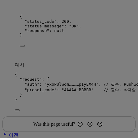
{
"status_code"
: 
200
,
"status_message"
: 
"
OK
"
,
"response"
: 
null
}
예시
{
"request"
: {
"auth"
: 
"
yxoPUlwqm…………pIyEX4H
"
, 
// 필수. Pushw
"preset_code"
: 
"
AAAAA-BBBBB
"
// 필수. 삭제할
}
}
Was this page useful?
이전