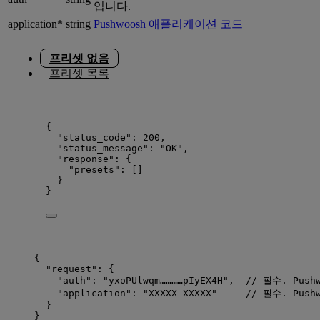
입니다.
application*
string
Pushwoosh 애플리케이션 코드
프리셋 없음
프리셋 목록
{
"status_code"
: 
200
,
"status_message"
: 
"
OK
"
,
"response"
: {
"presets"
: []
}
}
{
"request"
: {
"auth"
: 
"
yxoPUlwqm…………pIyEX4H
"
,  
// 필수. Push
"application"
: 
"
XXXXX-XXXXX
"
// 필수. Pus
}
}