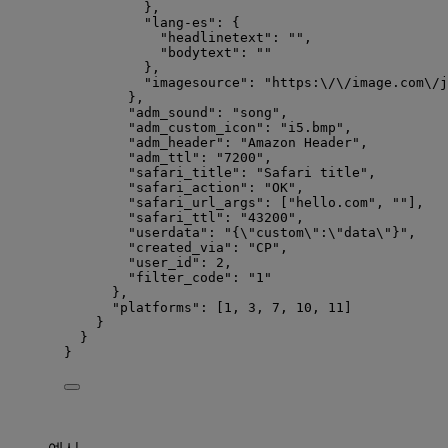
},
"lang-es"
: {
"headlinetext"
: 
""
,
"bodytext"
: 
""
},
"imagesource"
: 
"
https:
\/\/
image.com
\/
j
},
"adm_sound"
: 
"
song
"
,
"adm_custom_icon"
: 
"
i5.bmp
"
,
"adm_header"
: 
"
Amazon Header
"
,
"adm_ttl"
: 
"
7200
"
,
"safari_title"
: 
"
Safari title
"
,
"safari_action"
: 
"
OK
"
,
"safari_url_args"
: [
"
hello.com
"
, 
""
],
"safari_ttl"
: 
"
43200
"
,
"userdata"
: 
"
{
\"
custom
\"
:
\"
data
\"
}
"
,
"created_via"
: 
"
CP
"
,
"user_id"
: 
2
,
"filter_code"
: 
"
1
"
},
"platforms"
: [
1
, 
3
, 
7
, 
10
, 
11
]
}
}
}