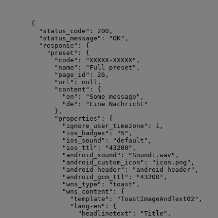
{
"status_code"
: 
200
,
"status_message"
: 
"
OK
"
,
"response"
: {
"preset"
: {
"code"
: 
"
XXXXX-XXXXX
"
,
"name"
: 
"
Full preset
"
,
"page_id"
: 
26
,
"url"
: 
null
,
"content"
: {
"en"
: 
"
Some message
"
,
"de"
: 
"
Eine Nachricht
"
},
"properties"
: {
"ignore_user_timezone"
: 
1
,
"ios_badges"
: 
"
5
"
,
"ios_sound"
: 
"
default
"
,
"ios_ttl"
: 
"
43200
"
,
"android_sound"
: 
"
Sound1.wav
"
,
"android_custom_icon"
: 
"
icon.png
"
,
"android_header"
: 
"
android_header
"
,
"android_gcm_ttl"
: 
"
43200
"
,
"wns_type"
: 
"
toast
"
,
"wns_content"
: {
"template"
: 
"
ToastImageAndText02
"
,
"lang-en"
: {
"headlinetext"
: 
"
Title
"
,