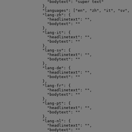
"bodytext"
: 
"
super text
"
},
"languages"
: [
"
en
"
, 
"
zh
"
, 
"
it
"
, 
"
sv
"
, 
"lang-zh"
: {
"headlinetext"
: 
""
,
"bodytext"
: 
""
},
"lang-it"
: {
"headlinetext"
: 
""
,
"bodytext"
: 
""
},
"lang-sv"
: {
"headlinetext"
: 
""
,
"bodytext"
: 
""
},
"lang-de"
: {
"headlinetext"
: 
""
,
"bodytext"
: 
""
},
"lang-fr"
: {
"headlinetext"
: 
""
,
"bodytext"
: 
""
},
"lang-pt"
: {
"headlinetext"
: 
""
,
"bodytext"
: 
""
},
"lang-nl"
: {
"headlinetext"
: 
""
,
"bodytext"
: 
""