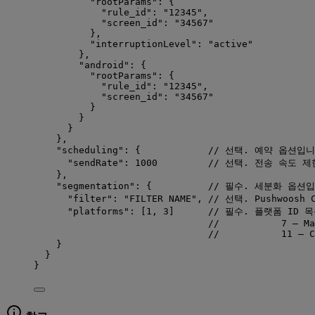
"rootParams"
: {
"rule_id"
: 
"
12345
"
,
"screen_id"
: 
"
34567
"
},
"interruptionLevel"
: 
"
active
"
},
"android"
: {
"rootParams"
: {
"rule_id"
: 
"
12345
"
,
"screen_id"
: 
"
34567
"
}
}
}
},
"scheduling"
: {            
// 선택. 예약 옵션입니
"sendRate"
: 
1000
// 선택. 전송 속도 제
},
"segmentation"
: {          
// 필수. 세분화 옵션
"filter"
: 
"
FILTER NAME
"
, 
// 선택. Pushwoosh
"platforms"
: [
1
, 
3
]      
// 필수. 플랫폼 ID 목록:
//           7 — Ma
//           11 — C
}
}
}