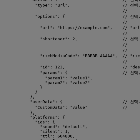
"type"
: 
"
url
"
,                     
// 선택
//    
"options"
: {                       
// 선택
//   
"url"
: 
"
https://example.com
"
,    
// "u
//    
"shortener"
: 
2
,                  
// 선택
//   
//   
"richMediaCode"
: 
"
BBBBB-AAAAA
"
,  
// "r
//    
"id"
: 
123
,                       
// "de
"params"
: {                      
// 선택
"param1"
: 
"
value1
"
,
"param2"
: 
"
value2
"
}
}
},
"userData"
: {                        
// 선택
"CustomData"
: 
"
value
"
//   
},
"platforms"
: {
"ios"
: {
"sound"
: 
"
default
"
,
"silent"
: 
1
,
"ttl"
: 
604800
,