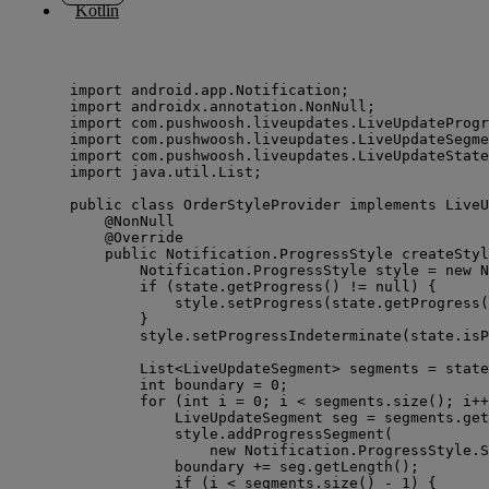
Kotlin
import
android.app.Notification
;
import
androidx.annotation.NonNull
;
import
com.pushwoosh.liveupdates.LiveUpdateProgr
import
com.pushwoosh.liveupdates.LiveUpdateSegme
import
com.pushwoosh.liveupdates.LiveUpdateState
import
java.util.List
;
public
class
OrderStyleProvider
implements
LiveU
@
NonNull
@
Override
public
Notification
.
ProgressStyle
createStyl
Notification
.
ProgressStyle
style
=
new
 N
if
 (
state
.
getProgress
()
!=
null
) {
style
.
setProgress
(
state
.
getProgress
(
}
style
.
setProgressIndeterminate
(
state
.
isP
List
<
LiveUpdateSegment
> 
segments
=
state
int
boundary
=
0
;
for
 (
int
i
=
0
; i 
<
segments
.
size
()
; i
++
LiveUpdateSegment
seg
=
segments
.
get
style
.
addProgressSegment
(
new
 Notification.
ProgressStyle
.
S
boundary 
+=
seg
.
getLength
()
;
if
 (i 
<
segments
.
size
()
-
1
) {