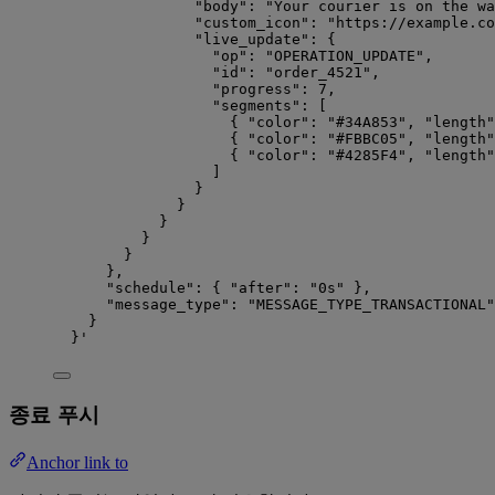
"body": "Your courier is on the wa
"custom_icon": "https://example.co
"live_update": {
"op": "OPERATION_UPDATE",
"id": "order_4521",
"progress": 7,
"segments": [
{ "color": "#34A853", "length"
{ "color": "#FBBC05", "length"
{ "color": "#4285F4", "length"
]
}
}
}
}
}
},
"schedule": { "after": "0s" },
"message_type": "MESSAGE_TYPE_TRANSACTIONAL"
}
}
'
종료 푸시
Anchor link to