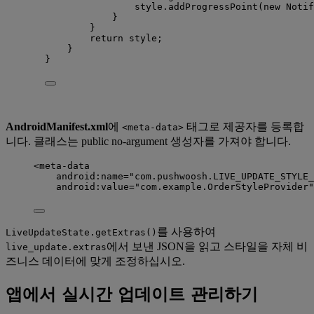
style
.
addProgressPoint
(
new
 Notif
}
}
return
 style;
}
}
AndroidManifest.xml
에
태그로 제공자를 등록합
<meta-data>
니다. 클래스는 public no-argument 생성자를 가져야 합니다.
<
meta-data
android:name
=
"
com.pushwoosh.LIVE_UPDATE_STYLE_
android:value
=
"
com.example.OrderStyleProvider
"
를 사용하여
LiveUpdateState.getExtras()
에서 보낸 JSON을 읽고 스타일을 자체 비
live_update.extras
즈니스 데이터에 맞게 조정하십시오.
앱에서 실시간 업데이트 관리하기