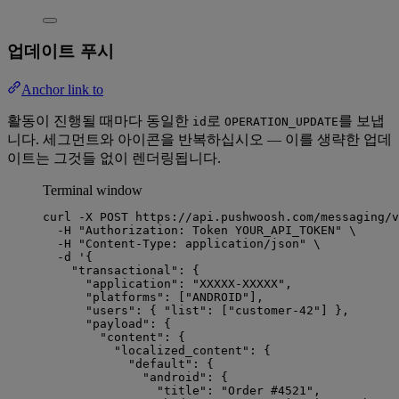
업데이트 푸시
Anchor link to
활동이 진행될 때마다 동일한
로
를 보냅
id
OPERATION_UPDATE
니다. 세그먼트와 아이콘을 반복하십시오 — 이를 생략한 업데
이트는 그것들 없이 렌더링됩니다.
Terminal window
curl
-X
POST
https://api.pushwoosh.com/messaging/v
-H
"
Authorization: Token YOUR_API_TOKEN
"
\
-H
"
Content-Type: application/json
"
\
-d
'
{
"transactional": {
"application": "XXXXX-XXXXX",
"platforms": ["ANDROID"],
"users": { "list": ["customer-42"] },
"payload": {
"content": {
"localized_content": {
"default": {
"android": {
"title": "Order #4521",