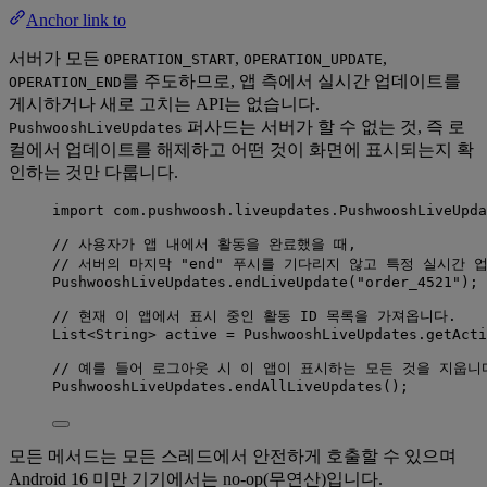
Anchor link to
서버가 모든
,
,
OPERATION_START
OPERATION_UPDATE
를 주도하므로, 앱 측에서 실시간 업데이트를
OPERATION_END
게시하거나 새로 고치는 API는 없습니다.
퍼사드는 서버가 할 수 없는 것, 즉 로
PushwooshLiveUpdates
컬에서 업데이트를 해제하고 어떤 것이 화면에 표시되는지 확
인하는 것만 다룹니다.
import
com.pushwoosh.liveupdates.PushwooshLiveUpda
// 사용자가 앱 내에서 활동을 완료했을 때,
// 서버의 마지막 "end" 푸시를 기다리지 않고 특정 실시간
PushwooshLiveUpdates
.
endLiveUpdate
(
"
order_4521
"
)
;
// 현재 이 앱에서 표시 중인 활동 ID 목록을 가져옵니다.
List
<
String
> 
active
=
PushwooshLiveUpdates
.
getActi
// 예를 들어 로그아웃 시 이 앱이 표시하는 모든 것을 지웁니
PushwooshLiveUpdates
.
endAllLiveUpdates
()
;
모든 메서드는 모든 스레드에서 안전하게 호출할 수 있으며
Android 16 미만 기기에서는 no-op(무연산)입니다.