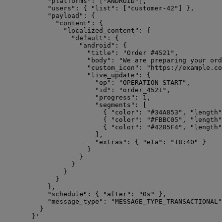
"platforms": ["ANDROID"],
"users": { "list": ["customer-42"] },
"payload": {
"content": {
"localized_content": {
"default": {
"android": {
"title": "Order #4521",
"body": "We are preparing your ord
"custom_icon": "https://example.co
"live_update": {
"op": "OPERATION_START",
"id": "order_4521",
"progress": 1,
"segments": [
{ "color": "#34A853", "length"
{ "color": "#FBBC05", "length"
{ "color": "#4285F4", "length"
],
"extras": { "eta": "18:40" }
}
}
}
}
}
},
"schedule": { "after": "0s" },
"message_type": "MESSAGE_TYPE_TRANSACTIONAL"
}
}
'