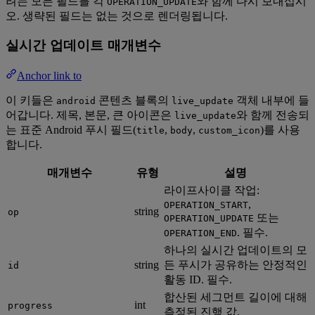
려는 모든 필드를 각
와 함께 다시 보내십시
OPERATION_UPDATE
오. 생략된 필드는 없는 것으로 렌더링됩니다.
실시간 업데이트 매개변수
Anchor link to
이 키들은
콘텐츠 블록의
객체 내부에 들
android
live_update
어갑니다. 제목, 본문, 큰 아이콘은
와 함께 전송되
live_update
는 표준 Android 푸시 필드(
,
,
)를 사용
title
body
custom_icon
합니다.
매개변수
유형
설명
라이프사이클 작업:
,
OPERATION_START
string
op
또는
OPERATION_UPDATE
. 필수.
OPERATION_END
하나의 실시간 업데이트의 모
string
든 푸시가 공유하는 안정적인
id
활동 ID. 필수.
합산된 세그먼트 길이에 대해
int
progress
측정된 진행 값.