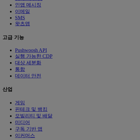
인앱 메시징
이메일
SMS
왓츠앱
고급 기능
Pushwoosh API
실행 가능한 CDP
대상 세분화
통합
데이터 안전
산업
게임
핀테크 및 뱅킹
모빌리티 및 배달
미디어
구독 기반 앱
이커머스