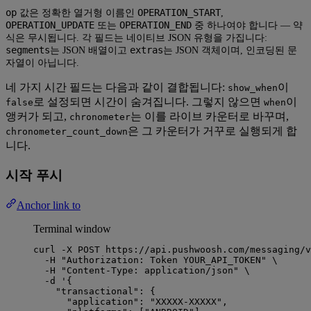
op
OPERATION_START
값은 정확한 열거형 이름인
,
OPERATION_UPDATE
OPERATION_END
또는
중 하나여야 합니다 — 약
식은 무시됩니다. 각 필드는 네이티브 JSON 유형을 가집니다:
segments
extras
는 JSON 배열이고
는 JSON 객체이며, 인코딩된 문
자열이 아닙니다.
네 가지 시간 필드는 다음과 같이 결합됩니다:
이
show_when
로 설정되면 시간이 숨겨집니다. 그렇지 않으면
이
false
when
앵커가 되고,
는 이를 라이브 카운터로 바꾸며,
chronometer
은 그 카운터가 거꾸로 실행되게 합
chronometer_count_down
니다.
시작 푸시
Anchor link to
Terminal window
curl
-X
POST
https://api.pushwoosh.com/messaging/v
-H
"
Authorization: Token YOUR_API_TOKEN
"
\
-H
"
Content-Type: application/json
"
\
-d
'
{
"transactional": {
"application": "XXXXX-XXXXX",