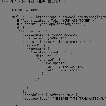
마지막 푸시는 작업과 ID만 필요합니다.
Terminal window
curl
-X
POST
https://api.pushwoosh.com/messaging/v
-H
"
Authorization: Token YOUR_API_TOKEN
"
\
-H
"
Content-Type: application/json
"
\
-d
'
{
"transactional": {
"application": "XXXXX-XXXXX",
"platforms": ["ANDROID"],
"users": { "list": ["customer-42"] },
"payload": {
"content": {
"localized_content": {
"default": {
"android": {
"live_update": {
"op": "OPERATION_END",
"id": "order_4521"
}
}
}
}
}
},
"schedule": { "after": "0s" },
"message_type": "MESSAGE_TYPE_TRANSACTIONAL"
}
}
'