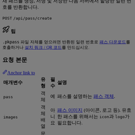
새 패스를 생성, 서명 및 저장한 다음 서버에서 할당한 일련 번
호를 반환합니다.
POST
/api/pass/create
팁
.pkpass
파일 자체를 얻으려면 반환된 일련 번호로
패스 다운로드
를
호출하거나
설치 링크 / QR 코드
를 만드십시오.
요청 본문
Anchor link to
유
필
매개변수
설명
형
수
객
예
패스를 설명하는
패스 객체
.
pass
체
객
아
패스 이미지
(아이콘, 로고 등). 유효
체
니
한 패스를 위해서는
과
가
icon
logo
images
배
요
필요합니다.
열
문