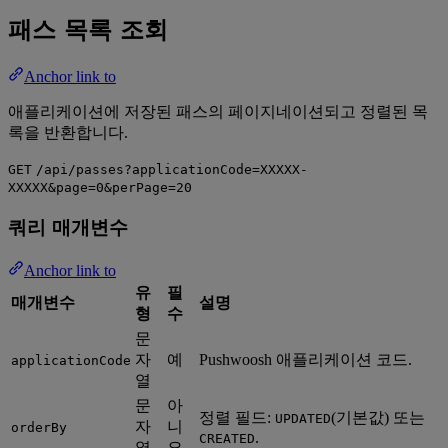
패스 목록 조회
Anchor link to
애플리케이션에 저장된 패스의 페이지네이션되고 정렬된 목
록을 반환합니다.
GET
/api/passes?applicationCode=XXXXX-
XXXXX&page=0&perPage=20
쿼리 매개변수
Anchor link to
유
필
매개변수
설명
형
수
문
자
예
Pushwoosh 애플리케이션 코드.
applicationCode
열
문
아
정렬 필드:
(기본값) 또는
UPDATED
자
니
orderBy
.
CREATED
열
요