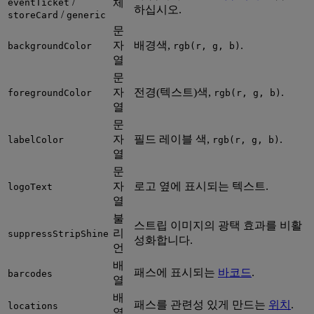
/
체
eventTicket
하십시오.
/
storeCard
generic
문
자
배경색,
.
backgroundColor
rgb(r, g, b)
열
문
자
전경(텍스트)색,
.
foregroundColor
rgb(r, g, b)
열
문
자
필드 레이블 색,
.
labelColor
rgb(r, g, b)
열
문
자
로고 옆에 표시되는 텍스트.
logoText
열
불
스트립 이미지의 광택 효과를 비활
리
suppressStripShine
성화합니다.
언
배
패스에 표시되는
바코드
.
barcodes
열
배
패스를 관련성 있게 만드는
위치
.
locations
열