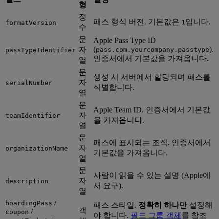
형
정
패스 형식 버전. 기본값은
입니다.
1
formatVersion
수
문
Apple Pass Type ID
(
).
자
pass.com.yourcompany.passtype
passTypeIdentifier
인증서에서 기본값을 가져옵니다.
열
문
생성 시 서버에서 할당되며 패스를
자
serialNumber
식별합니다.
열
문
Apple Team ID. 인증서에서 기본값
자
teamIdentifier
을 가져옵니다.
열
문
패스에 표시되는 조직. 인증서에서
자
organizationName
기본값을 가져옵니다.
열
문
사람이 읽을 수 있는 설명 (Apple에
자
description
서 요구).
열
/
boardingPass
패스 스타일.
정확히 하나
만 설정해
객
/
coupon
야 합니다.
필드 그룹 객체
를 참조