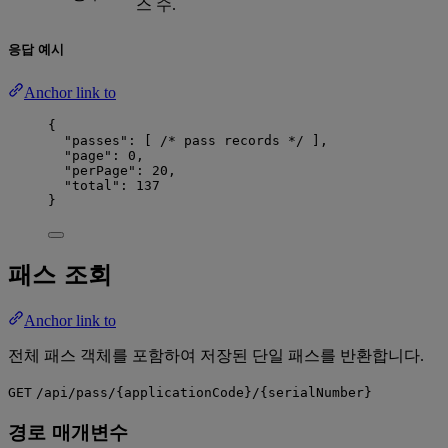
스 수.
응답 예시
Anchor link to
{
"passes"
: [ 
/* pass records */
 ],
"page"
: 
0
,
"perPage"
: 
20
,
"total"
: 
137
}
패스 조회
Anchor link to
전체 패스 객체를 포함하여 저장된 단일 패스를 반환합니다.
GET
/api/pass/{applicationCode}/{serialNumber}
경로 매개변수