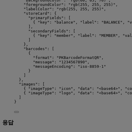
"backgroundColor"
: 
"
rgb(60, 65, 76)
"
,
"foregroundColor"
: 
"
rgb(255, 255, 255)
"
,
"labelColor"
: 
"
rgb(255, 255, 255)
"
,
"storeCard"
: {
"primaryFields"
: [
{ 
"key"
: 
"
balance
"
, 
"label"
: 
"
BALANCE
"
, 
"v
],
"secondaryFields"
: [
{ 
"key"
: 
"
member
"
, 
"label"
: 
"
MEMBER
"
, 
"val
]
},
"barcodes"
: [
{
"format"
: 
"
PKBarcodeFormatQR
"
,
"message"
: 
"
1234567890
"
,
"messageEncoding"
: 
"
iso-8859-1
"
}
]
},
"images"
: [
{ 
"imageType"
: 
"
icon
"
, 
"data"
: 
"
<base64>
"
, 
"co
{ 
"imageType"
: 
"
logo
"
, 
"data"
: 
"
<base64>
"
, 
"co
]
}
응답