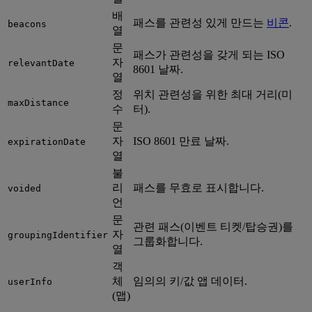
배
패스를 관련성 있게 만드는
비콘
.
beacons
열
문
패스가 관련성을 갖게 되는 ISO
자
relevantDate
8601 날짜.
열
정
위치 관련성을 위한 최대 거리(미
maxDistance
수
터).
문
자
ISO 8601 만료 날짜.
expirationDate
열
불
리
패스를 무효로 표시합니다.
voided
언
문
관련 패스(이벤트 티켓/탑승권)를
자
groupingIdentifier
그룹화합니다.
열
객
체
임의의 키/값 앱 데이터.
userInfo
(맵)