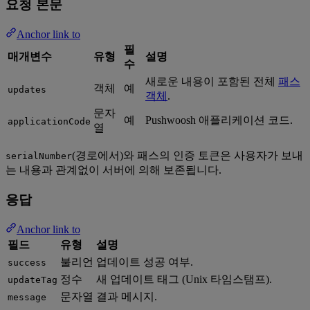
요청 본문
Anchor link to
필
매개변수
유형
설명
수
새로운 내용이 포함된 전체
패스
객체
예
updates
객체
.
문자
예
Pushwoosh 애플리케이션 코드.
applicationCode
열
(경로에서)와 패스의 인증 토큰은 사용자가 보내
serialNumber
는 내용과 관계없이 서버에 의해 보존됩니다.
응답
Anchor link to
필드
유형
설명
불리언
업데이트 성공 여부.
success
정수
새 업데이트 태그 (Unix 타임스탬프).
updateTag
문자열
결과 메시지.
message