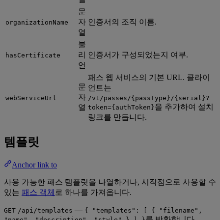
문
자
인증서의 조직 이름.
organizationName
열
불
리
인증서가 구성되었는지 여부.
hasCertificate
언
패스 웹 서비스의 기본 URL. 클라이
문
언트는
자
webServiceUrl
/v1/passes/{passType}/{serial}?
을 추가하여 설치
열
token={authToken}
링크를 만듭니다.
템플릿
Anchor link to
사용 가능한 패스 템플릿을 나열하거나, 시작점으로 사용할 수
있는
패스 객체
로 하나를 가져옵니다.
—
GET
/api/templates
{ "templates": [ { "filename",
를 반환합니다.
"name", "description", "style" } ] }