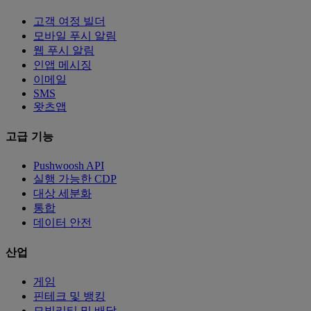
고객 여정 빌더
모바일 푸시 알림
웹 푸시 알림
인앱 메시징
이메일
SMS
왓츠앱
고급 기능
Pushwoosh API
실행 가능한 CDP
대상 세분화
통합
데이터 안전
산업
게임
핀테크 및 뱅킹
모빌리티 및 배달