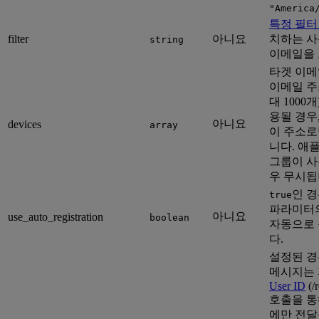
"America
특정 필터
filter
아니요
치하는 
string
이메일을 
타겟 이메
이메일 주
대 1000
용될 경우
아니요
devices
array
이 주소로
니다. 애
그룹이 사
우 무시됩
인 경
true
파라미터
아니요
use_auto_registration
boolean
자동으로
다.
설정된 경
메시지는
User ID
(/
호출을 통
에만 전달