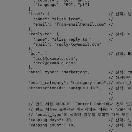
[
"
Country
"
, 
"
EQ
"
, 
"
BR
"
],
[
"
Language
"
, 
"
EQ
"
, 
"
pt
"
]
],
"from"
: {                         
// 선택. 
"name"
: 
"
alias from
"
,           
//     
"email"
: 
"
from-email@email.com
"
//     
},
"reply-to"
: {                     
// 선택.
"name"
: 
"
alias reply to 
"
,      
//     
"email"
: 
"
reply-to@email.com
"
},
"bcc"
: [                          
// 선택. 
"
bcc1@example.com
"
,
"
bcc2@example.com
"
],
"email_type"
: 
"
marketing
"
,        
// 선택. "m
// 생략하면 
"email_category"
: 
"
category name
"
,
// email
"transactionId"
: 
"
unique UUID
"
,   
// 선택. 
//      
//      
// 빈도 제한 파라미터. Control Panel에서 전역
// 빈도 제한은 트랜잭션 메시지에는 적용되지 않습니다
// "email_type"이 생략된 경우를 포함한 다른 모
"capping_days"
: 
30
,               
// 선택. 
"capping_count"
: 
10
,              
// 선택. 
//     