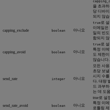
capping_
을 초과하
당 디바이
되지 않습
로 설
true
이메일은 
아니요
capping_exclude
boolean
일의 빈도
함되지 않
로 설
true
특정 이메
아니요
capping_avoid
boolean
도 제한이
않습니다.
모든 사용
초당 보낼
시지 수를
아니요
send_rate
integer
다. 대량 
드 과부하
는 데 도
true로 
특정 이메
아니요
send_rate_avoid
boolean
로틀링 제