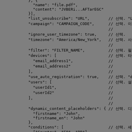
}, {
"name"
: 
"
file.pdf
"
,
"content"
: 
"
JVBERi...AFTarEGC
"
}],
"list_unsubscribe"
: 
"
URL
"
,        
// 선택. "
"campaign"
: 
"
CAMPAIGN_CODE
"
,      
// 선택. 
//     
"ignore_user_timezone"
: 
true
,     
// 선택.
"timezone"
: 
"
America/New_York
"
,   
// 선택. 
//     
"filter"
: 
"
FILTER_NAME
"
,          
// 선택. 
"devices"
: [                      
// 선택. 
"
email_address1
"
,               
//     
"
email_address2
"
//     
],                                
//     
"use_auto_registration"
: 
true
,    
// 선택. 
"users"
: [                        
// 선택. 
"
userId1
"
,                      
//      
"
userId2
"
//     
],                                
//      
//      
"dynamic_content_placeholders"
: { 
// 선택. 
"firstname"
: 
"
John
"
,
"firstname_en"
: 
"
John
"
},
"conditions"
: [                   
// 선택. 