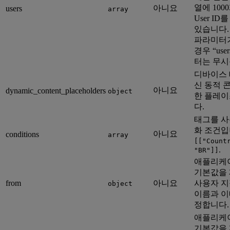
열에 100
아니요
users
array
User ID
있습니다. “
파라미터
경우 “use
터는 무시
디바이스 
신 동적 
아니요
dynamic_content_placeholders
object
한 플레
다.
태그를 사
화 조건입니
아니요
conditions
array
[["Count
.
"BR"]]
애플리케
기본값을
from
아니요
사용자 지
object
이름과 이
정합니다.
애플리케
기본값을