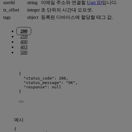
userId
string
이메일 주소와 연결할
User ID
입니다.
tz_offset
integer
초 단위의 시간대 오프셋.
tags
object
등록된 디바이스에 할당할 태그 값.
200
210
400
403
500
{
"status_code"
: 
200
,
"status_message"
: 
"
OK
"
,
"response"
: 
null
}
예시
{