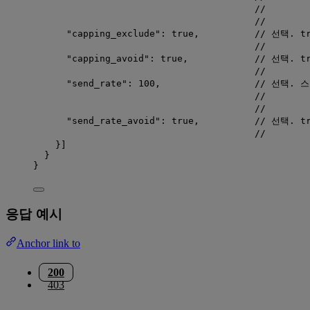
//      
//     
"capping_exclude"
: 
true
,          
// 선택. 
//     
"capping_avoid"
: 
true
,            
// 선택. 
//     
"send_rate"
: 
100
,                 
// 선택. 
//     
//     
"send_rate_avoid"
: 
true
,          
// 선택. 
//     
}]
}
}
응답 예시
Anchor link to
200
403