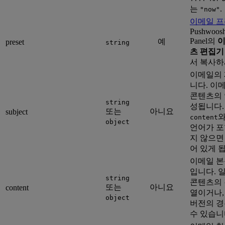
는
.
"now"
이메일 프
Pushwoosh
Panel의
이
예
preset
string
츠 편집기
서 복사하
이메일의 
니다. 이
콘텐츠의 
string
성됩니다
또는
아니요
subject
와
content
object
언어가 포
지 않으면
어 있게 
이메일 본
입니다. 일
string
콘텐츠의 
또는
아니요
content
열이거나,
object
버전의 경
수 있습니