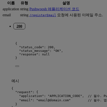
이름
유형
설명
application
string
Pushwoosh 애플리케이션 코드
email
string
요청에 사용된 이메일 주소.
/registerEmail
200
{
"status_code"
: 
200
,
"status_message"
: 
"
OK
"
,
"response"
: 
null
}
예시
{
"request"
: {
"application"
: 
"
APPLICATION_CODE
"
,  
// 필수. P
"email"
: 
"
email@domain.com
"
// 필수. 
}