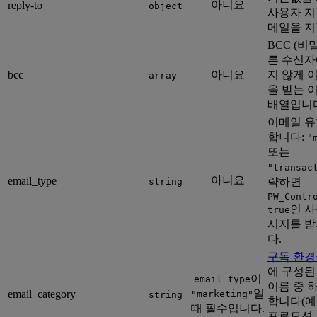
아니요
reply-to
object
사용자 지
메일을 지
BCC (비밀
른 수신자
bcc
아니요
지 않게 
array
을 받는 
배열입니다
이메일 유
합니다:
"
또는
"transac
아니요
email_type
략하면
string
PW_Contr
인 
true
시지를 받
다.
구독 환경
에 구성된
이
email_type
이름 중 
일
email_category
"marketing"
string
합니다(예
때 필수입니다.
프로모션,