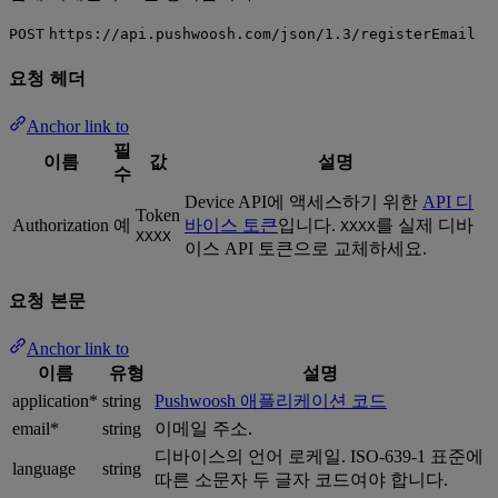
POST
https://api.pushwoosh.com/json/1.3/registerEmail
요청 헤더
Anchor link to
필
이름
값
설명
수
Device API에 액세스하기 위한
API 디
Token
Authorization
예
바이스 토큰
입니다.
를 실제 디바
XXXX
XXXX
이스 API 토큰으로 교체하세요.
요청 본문
Anchor link to
이름
유형
설명
application*
string
Pushwoosh 애플리케이션 코드
email*
string
이메일 주소.
디바이스의 언어 로케일. ISO-639-1 표준에
language
string
따른 소문자 두 글자 코드여야 합니다.