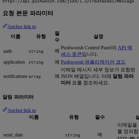
https://api.pushwoosh.com/json/1.3/createEmailMessage
요청 본문 파라미터
Anchor link to
필
이름
유형
설명
수
Pushwoosh Control Panel의
API 액
예
auth
string
세스 토큰
입니다.
application
예
Pushwoosh 애플리케이션 코드
string
이메일 메시지 세부 정보가 포함된
notifications
예
JSON 배열입니다. 아래
알림 파라
array
미터
표를 참조하세요.
알림 파라미터
Anchor link to
이름
유형
필수
이메일을 
를 정의합
예
send_date
string
YYYY-MM-