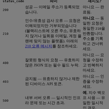
의미
재시도?
status_code
성공 — 이메일 주소가 등록되었
아니요 — 완
200
습니다.
료됨.
아니요
— 동
인수/유효성 검사 오류 — 요청은
일한 요청은
이해되었지만 거부되었습니다
동일한
을
210
(블랙리스트에 오른 주소, 유효하
반환합니다.
210
지 않거나 일회용 이메일, 계정 플
주소를 기록
랜에 맞지 않는 플랫폼). 아래의
하고 건너뛰
210 오류 메시지
를 참조하세요.
세요.
아니요 — 요
잘못된 형식의 요청 — 유효하지
청을 수정하
400
않은 JSON 또는 필수 필드 누락.
고 반복하지
마세요.
아니요 — 인
금지됨 — 유효하지 않거나 제한
증을 수정하
403
된 디바이스 API 토큰.
세요.
예
, 지수 백오
내부 서버 오류 — 일시적인 인프
프 사용 — 유
500
라 문제 또는 시간 초과.
일한 일시적
인 경우.