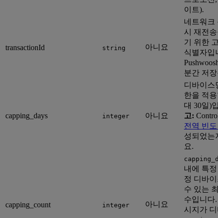
이트).
네트워크 
시 재전송
기 위한 
아니요
transactionId
string
식별자입
Pushwoo
분간 저장
디바이스당
한을 적용
대 30일)
capping_days
아니요
고:
Contr
integer
전역 빈도
성되었는
요.
capping_
내에 특정
정 디바이
수 있는 
수입니다.
아니요
capping_count
integer
시지가 