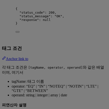
{
"status_code"
: 
200
,
"status_message"
: 
"
OK
"
,
"response"
: 
null
}
태그 조건
Anchor link to
각 태그 조건은
와 같은 배열
[tagName, operator, operand]
이며, 여기서
tagName: 태그 이름
operator: “EQ” | “IN” | “NOTEQ” | “NOTIN” | “LTE” |
“GTE” | “BETWEEN”
operand: string | integer | array | date
피연산자 설명