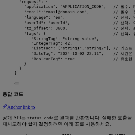
"request"
: {
"application"
: 
"
APPLICATION_CODE
"
,   
// 필수. 
"email"
:
"
email@domain.com
"
,          
// 필수.
"language"
: 
"
en
"
,                    
// 선택.
"userId"
: 
"
userId
"
,                  
// 선택. 
"tz_offset"
: 
3600
,                   
// 선택.
"tags"
: {                            
// 선택.
"StringTag"
: 
"
string value
"
,
"IntegerTag"
: 
42
,
"ListTag"
: [
"
string1
"
,
"
string2
"
], 
// 리스트
"DateTag"
: 
"
2024-10-02 22:11
"
,    
// 시간은
"BooleanTag"
: 
true
// 유효한 값
}
}
}
응답 코드
Anchor link to
공개 API는
로 결과를 반환합니다. 실패한 호출을
status_code
재시도해야 할지 결정하려면 아래 표를 사용하세요.