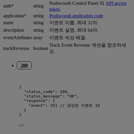
Pushwoosh Control Panel 의
API access
auth*
string
token
.
application*
string
Pushwoosh application code
name
string
이벤트 이름, 최대 32자.
description
string
이벤트 설명, 최대 64자.
eventAttributes
array
이벤트 속성 배열.
Track Event Revenue 섹션을 참조하세
trackRevenue
boolean
요.
200
{
"status_code": 200,
"status_message": "OK",
"response": {
"event": 351 // 생성된 이벤트 ID
}
}