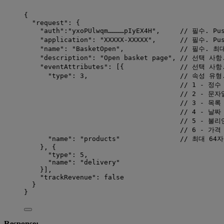
{
"request": {
"auth":"yxoPUlwqm…………pIyEX4H",     // 필수. Pu
"application": "XXXXX-XXXXX",      // 필수. Pus
"name": "BasketOpen",              // 필수.
"description": "Open basket page", // 선택
"eventAttributes": [{              // 선택
"type": 3,                       // 속성 유형
// 1 - 정수 
// 2 - 문자열
// 3 - 목록 
// 4 - 날짜 
// 5 - 불리언
// 6 - 가격 
"name": "products"               // 최대 6
}, {
"type": 5,
"name": "delivery"
}],
"trackRevenue": false
}
}
Response: