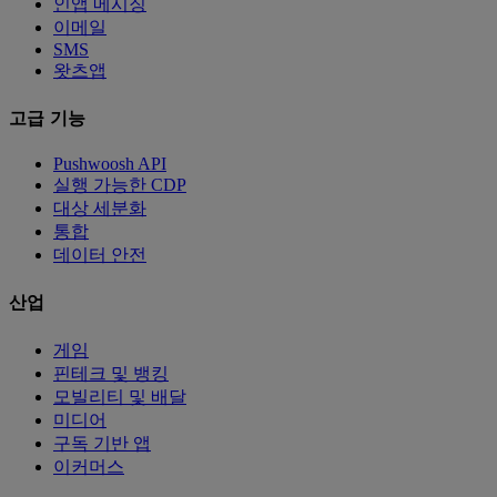
인앱 메시징
이메일
SMS
왓츠앱
고급 기능
Pushwoosh API
실행 가능한 CDP
대상 세분화
통합
데이터 안전
산업
게임
핀테크 및 뱅킹
모빌리티 및 배달
미디어
구독 기반 앱
이커머스