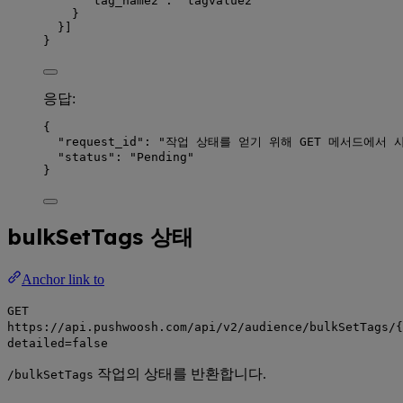
"tag_name2"
: 
"
tagvalue2
"
}
}]
}
응답:
{
"request_id"
: 
"
작업 상태를 얻기 위해 GET 메서드에서 사용
"status"
: 
"
Pending
"
}
bulkSetTags 상태
Anchor link to
GET
https://api.pushwoosh.com/api/v2/audience/bulkSetTags/{
detailed=false
작업의 상태를 반환합니다.
/bulkSetTags