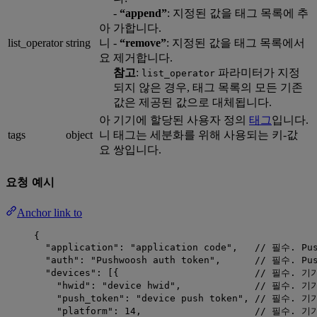
-
“append”
: 지정된 값을 태그 목록에 추
아
가합니다.
list_operator
string
니
-
“remove”
: 지정된 값을 태그 목록에서
요
제거합니다.
참고
:
파라미터가 지정
list_operator
되지 않은 경우, 태그 목록의 모든 기존
값은 제공된 값으로 대체됩니다.
아
기기에 할당된 사용자 정의
태그
입니다.
tags
object
니
태그는 세분화를 위해 사용되는 키-값
요
쌍입니다.
요청 예시
Anchor link to
{
"application"
: 
"
application code
"
,   
// 필수. Pu
"auth"
: 
"
Pushwoosh auth token
"
,      
// 필수. Pu
"devices"
: [{                        
// 필수. 기
"hwid"
: 
"
device hwid
"
,             
// 필수. 기
"push_token"
: 
"
device push token
"
, 
// 필수. 기
"platform"
: 
14
,                    
// 필수. 기