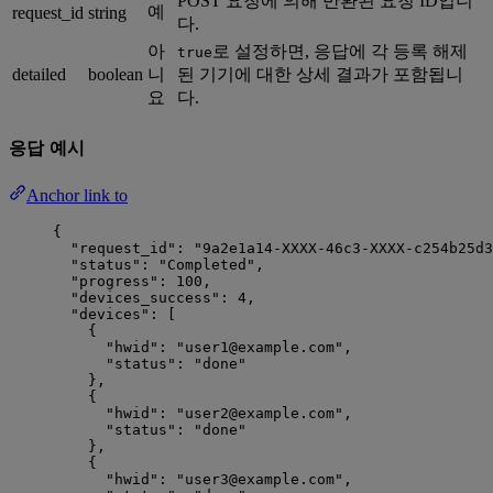
POST 요청에 의해 반환된 요청 ID입니
예
request_id
string
다.
아
로 설정하면, 응답에 각 등록 해제
true
detailed
boolean
니
된 기기에 대한 상세 결과가 포함됩니
요
다.
응답 예시
Anchor link to
{
"request_id"
: 
"
9a2e1a14-XXXX-46c3-XXXX-c254b25d3
"status"
: 
"
Completed
"
,
"progress"
: 
100
,
"devices_success"
: 
4
,
"devices"
: [
{
"hwid"
: 
"
user1@example.com
"
,
"status"
: 
"
done
"
},
{
"hwid"
: 
"
user2@example.com
"
,
"status"
: 
"
done
"
},
{
"hwid"
: 
"
user3@example.com
"
,