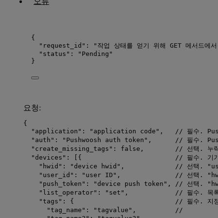
오류
{
"request_id"
: 
"
작업 상태를 얻기 위해 GET 메서드에서 사
"status"
: 
"
Pending
"
}
요청:
{
"application"
: 
"
application code
"
,   
// 필수. Pu
"auth"
: 
"
Pushwoosh auth token
"
,      
// 필수. Pu
"create_missing_tags"
: 
false
,        
// 선택. 
"devices"
: [{                        
// 필수. 기
"hwid"
: 
"
device hwid
"
,             
// 선택. "
"user_id"
: 
"
user ID
"
,              
// 선택. "
"push_token"
: 
"
device push token
"
, 
// 선택. "
"list_operator"
: 
"
set
"
,            
// 필수. 목
"tags"
: {                          
// 필수. 
"tag_name"
: 
"
tagvalue
"
,          
//      