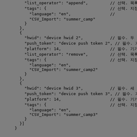
"list_operator"
: 
"
append
"
,         
// 선택. 
"tags"
: {                          
// 선택. 
"language"
: 
"
en
"
,                
//      
"CSV_Import"
: 
"
summer_camp
"
}
},
{
"hwid"
: 
"
device hwid 2
"
,           
// 필수. 두
"push_token"
: 
"
device push token 2
"
, 
// 필수.
"platform"
: 
14
,                    
// 필수. 기
"list_operator"
: 
"
remove
"
,         
// 선택. 
"tags"
: {                          
// 선택. 
"language"
: 
"
en
"
,
"CSV_Import"
: 
"
summer_camp2
"
}
},
{
"hwid"
: 
"
device hwid 3
"
,           
// 필수. 세
"push_token"
: 
"
device push token 3
"
, 
// 필수.
"platform"
: 
14
,                    
// 필수. 기
"tags"
: {                          
// 선택. 
"language"
: 
"
en
"
,
"CSV_Import"
: 
"
summer_camp3
"
}
}]
}