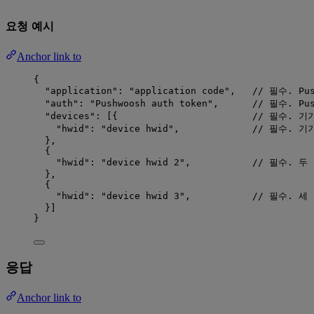
요청 예시
Anchor link to
{
"application"
: 
"
application code
"
,   
// 필수. Pu
"auth"
: 
"
Pushwoosh auth token
"
,      
// 필수. Pu
"devices"
: [{                        
// 필수. 기
"hwid"
: 
"
device hwid
"
,             
// 필수. 기
},
{
"hwid"
: 
"
device hwid 2
"
,           
// 필수. 두
},
{
"hwid"
: 
"
device hwid 3
"
,           
// 필수. 세
}]
}
응답
Anchor link to