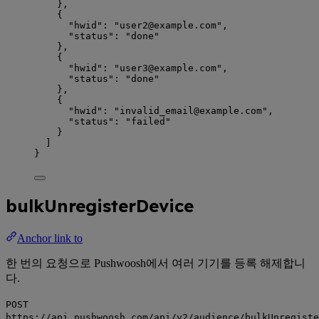
},
{
"hwid"
: 
"
user2@example.com
"
,
"status"
: 
"
done
"
},
{
"hwid"
: 
"
user3@example.com
"
,
"status"
: 
"
done
"
},
{
"hwid"
: 
"
invalid_email@example.com
"
,
"status"
: 
"
failed
"
}
]
}
bulkUnregisterDevice
Anchor link to
한 번의 요청으로 Pushwoosh에서 여러 기기를 등록 해제합니
다.
POST
https://api.pushwoosh.com/api/v2/audience/bulkUnregiste