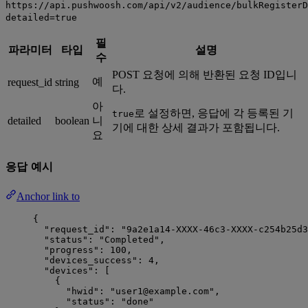
https://api.pushwoosh.com/api/v2/audience/bulkRegisterD
detailed=true
필
파라미터
타입
설명
수
POST 요청에 의해 반환된 요청 ID입니
예
request_id
string
다.
아
로 설정하면, 응답에 각 등록된 기
true
detailed
boolean
니
기에 대한 상세 결과가 포함됩니다.
요
응답 예시
Anchor link to
{
"request_id"
: 
"
9a2e1a14-XXXX-46c3-XXXX-c254b25d3
"status"
: 
"
Completed
"
,
"progress"
: 
100
,
"devices_success"
: 
4
,
"devices"
: [
{
"hwid"
: 
"
user1@example.com
"
,
"status"
: 
"
done
"