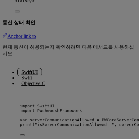
<
false
/>
통신 상태 확인
Anchor link to
현재 통신이 허용되는지 확인하려면 다음 메서드를 사용하십
시오:
SwiftUI
Swift
Objective-C
import
 SwiftUI
import
 PushwooshFramework
var
 serverCommunicationAllowed 
=
 PWCoreServerCom
print
(
"
isServerCommunicationAllowed: 
"
, serverCo