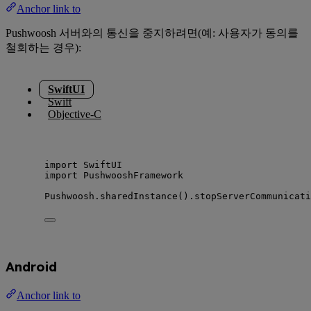
Anchor link to
Pushwoosh 서버와의 통신을 중지하려면(예: 사용자가 동의를
철회하는 경우):
SwiftUI
Swift
Objective-C
import
 SwiftUI
import
 PushwooshFramework
Pushwoosh.
sharedInstance
().
stopServerCommunicati
Android
Anchor link to