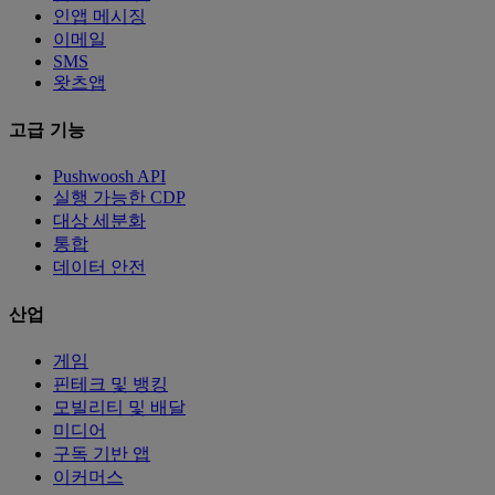
인앱 메시징
이메일
SMS
왓츠앱
고급 기능
Pushwoosh API
실행 가능한 CDP
대상 세분화
통합
데이터 안전
산업
게임
핀테크 및 뱅킹
모빌리티 및 배달
미디어
구독 기반 앱
이커머스