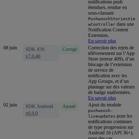
notifications push
étendues, rendue en
sous-classant
PushwooshStoriesVie
dans une
wController
Notification Content
Extension.
En savoir plus
08 juin
Correction des rejets de
SDK iOS
Corrigé
téléversement sur l’App
v7.0.46
Store (erreur 409), d’un
blocage de l’extension
de service de
notification avec les
App Groups, et d’un
plantage sur des valeurs
de badge malformées.
En savoir plus
02 juin
Ajout du module
SDK Android
Ajouté
pushwoosh-
v6.9.0
pour les
liveupdates
notifications continues
de type progression sur
Android 16 (API 36+),
pour des cas