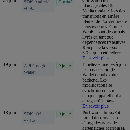
24 juin
Correction des
SDK Android
Corrigé
plantages des Rich
v6.9.3
Media modaux lors des
transitions en arrière-
plan et de l’ouverture de
liens externes. Core et
WebKit sont désormais
livrés en tant que
dépendances transitives.
Remplace la version
6.9.2 qui a été retirée.
En savoir plus
19 juin
Émettez et mettez à jour
API Google
Ajouté
les passes Google
Wallet
Wallet depuis votre
backend. Les
modifications se
synchronisent sur
chaque appareil qui a
enregistré le passe.
En savoir plus
18 juin
PushwooshInboxKit
SDK iOS
Ajouté
prend désormais en
v7.1.2
charge les types de
cartes riches (carrousel,