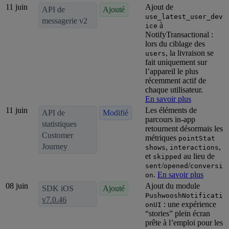
11 juin
Ajout de
API de
Ajouté
use_latest_user_dev
messagerie v2
à
ice
NotifyTransactional :
lors du ciblage des
, la livraison se
users
fait uniquement sur
l’appareil le plus
récemment actif de
chaque utilisateur.
En savoir plus
11 juin
Les éléments de
API de
Modifié
parcours in-app
statistiques
retournent désormais les
Customer
métriques
pointStat
Journey
,
,
shows
interactions
et
au lieu de
skipped
/
/
sent
opened
conversi
.
En savoir plus
on
08 juin
Ajout du module
SDK iOS
Ajouté
PushwooshNotificati
v7.0.46
: une expérience
onUI
“stories” plein écran
prête à l’emploi pour les