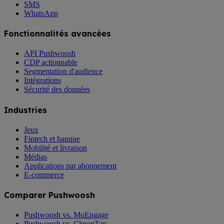
SMS
WhatsApp
Fonctionnalités avancées
API Pushwoosh
CDP actionnable
Segmentation d'audience
Intégrations
Sécurité des données
Industries
Jeux
Fintech et banque
Mobilité et livraison
Médias
Applications par abonnement
E-commerce
Comparer Pushwoosh
Pushwoosh vs. MoEngage
Pushwoosh vs. CleverTap