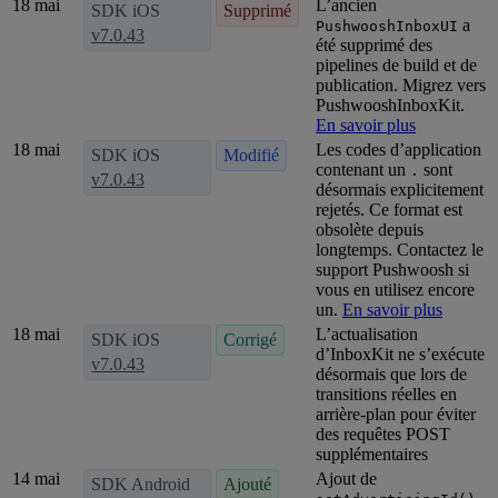
18 mai
L’ancien
SDK iOS
Supprimé
a
PushwooshInboxUI
v7.0.43
été supprimé des
pipelines de build et de
publication. Migrez vers
PushwooshInboxKit.
En savoir plus
18 mai
Les codes d’application
SDK iOS
Modifié
contenant un
sont
.
v7.0.43
désormais explicitement
rejetés. Ce format est
obsolète depuis
longtemps. Contactez le
support Pushwoosh si
vous en utilisez encore
un.
En savoir plus
18 mai
L’actualisation
SDK iOS
Corrigé
d’InboxKit ne s’exécute
v7.0.43
désormais que lors de
transitions réelles en
arrière-plan pour éviter
des requêtes POST
supplémentaires
14 mai
Ajout de
SDK Android
Ajouté