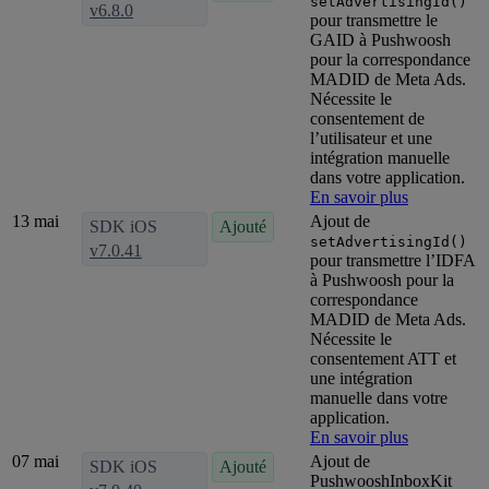
setAdvertisingId()
v6.8.0
pour transmettre le
GAID à Pushwoosh
pour la correspondance
MADID de Meta Ads.
Nécessite le
consentement de
l’utilisateur et une
intégration manuelle
dans votre application.
En savoir plus
13 mai
Ajout de
SDK iOS
Ajouté
setAdvertisingId()
v7.0.41
pour transmettre l’IDFA
à Pushwoosh pour la
correspondance
MADID de Meta Ads.
Nécessite le
consentement ATT et
une intégration
manuelle dans votre
application.
En savoir plus
07 mai
Ajout de
SDK iOS
Ajouté
PushwooshInboxKit