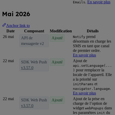
.
En savoir plus
Emails
Mai 2026
Anchor link to
Date
Composant
Modification
Détails
26 mai
prend
Notify
API de
Ajouté
désormais en charge les
messagerie v2
SMS en tant que canal
de premier ordre.
En savoir plus
22 mai
Ajout de
SDK Web Push
Ajouté
api.setLanguage(...
v3.57.0
pour remplacer la
)
locale de l’appareil. Elle
a la priorité sur
et
initParams
.
navigator.language
En savoir plus
22 mai
Ajout de la prise en
SDK Web Push
Ajouté
charge de l’option de
v3.57.0
widget
dans
webPopups
les paramètres
du
init