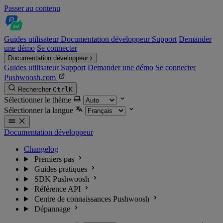
Passer au contenu
Guides utilisateur
Documentation développeur
Support
Demander
une démo
Se connecter
Documentation développeur
Guides utilisateur
Support
Demander une démo
Se connecter
Pushwoosh.com
Rechercher
Ctrl
K
Sélectionner le thème
Sélectionner la langue
Documentation développeur
Changelog
Premiers pas
Guides pratiques
SDK Pushwoosh
Référence API
Centre de connaissances Pushwoosh
Dépannage