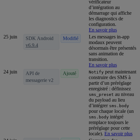
vérificateur
d’intégration au
démarrage qui affiche
les diagnostics de
configuration.
En savoir plus
25 juin
Les messages in-app
SDK Android
Modifié
modaux peuvent
v6.9.4
désormais être présentés
sans animation de
transition.
En savoir plus
24 juin
peut maintenant
Notify
API de
Ajouté
construire des SMS à
messagerie v2
partir d’un préréglage
enregistré : définissez
au niveau
sms_preset
du payload au lieu
d’intégrer
sms.body
pour chaque locale (un
intégré
sms.body
remplace toujours le
préréglage pour cette
locale).
En savoir plus