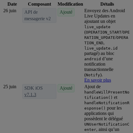
Date
Composant
Modification
Détails
26 juin
Envoyez des Android
API de
Ajouté
Live Updates en
messagerie v2
ajoutant un objet
live_update
(
/
OPERATION_START
OPE
/
RATION_UPDATE
OPERA
,
TION_END
live_update.id
partagé) au bloc
d’une
android
notification
transactionnelle
(
).
Notify
En savoir plus
25 juin
Ajout de
SDK iOS
Ajouté
handleWillPresentNo
v7.1.3
et
tification()
handleNotificationR
pour les
esponse()
applications qui
possèdent le délégué
UNUserNotificationC
, ainsi qu’un
enter