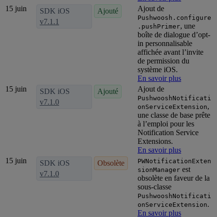
15 juin
Ajout de
SDK iOS
Ajouté
Pushwoosh.configure
v7.1.1
, une
.pushPrimer
boîte de dialogue d’opt-
in personnalisable
affichée avant l’invite
de permission du
système iOS.
En savoir plus
15 juin
Ajout de
SDK iOS
Ajouté
PushwooshNotificati
v7.1.0
,
onServiceExtension
une classe de base prête
à l’emploi pour les
Notification Service
Extensions.
En savoir plus
15 juin
PWNotificationExten
SDK iOS
Obsolète
est
sionManager
v7.1.0
obsolète en faveur de la
sous-classe
PushwooshNotificati
.
onServiceExtension
En savoir plus