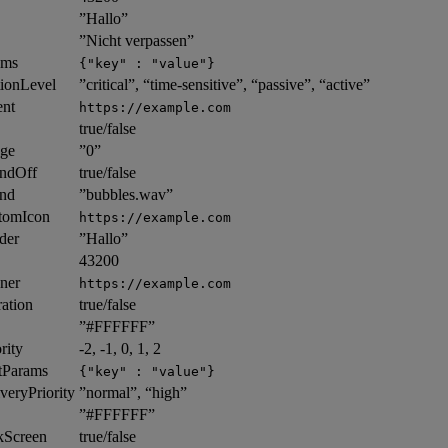
”Hallo”
”Nicht verpassen”
ams
{"key" : "value"}
tionLevel
”critical”, “time-sensitive”, “passive”, “active”
ent
https://example.com
true/false
dge
”0”
undOff
true/false
und
”bubbles.wav”
stomIcon
https://example.com
der
”Hallo”
43200
nner
https://example.com
ration
true/false
”#FFFFFF”
rity
-2, -1, 0, 1, 2
otParams
{"key" : "value"}
veryPriority
”normal”, “high”
”#FFFFFF”
ckScreen
true/false