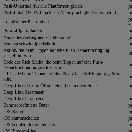
Push-Untertitel (für alle Plattformen gleich)
pr
Push-Inhalt (JSON-Objekt für Mehrsprachigkeit verwenden)
p
pr
Lokalisierter Push-Inhalt
et
Preset-Eigenschaften
p
Name des Zielsegments (Filtername)
p
Sendegeschwindigkeitslimit
p
Aktion, die beim Tippen auf eine Push-Benachrichtigung
p
ausgeführt wird
Code der Rich Media, die beim Tippen auf eine Push-
p
Benachrichtigung geöffnet wird
URL, die beim Tippen auf eine Push-Benachrichtigung geöffnet
pr
wird
Deep-Link-ID zum Öffnen einer bestimmten Seite
p
Deep-Link-Parameter
-
Deep-Link-Parameter
p
Benutzerdefinierte Daten
p
iOS-Badge
p
iOS stummschalten
p
iOS benutzerdefinierter Ton
p
iOS Time-to-Live
pr