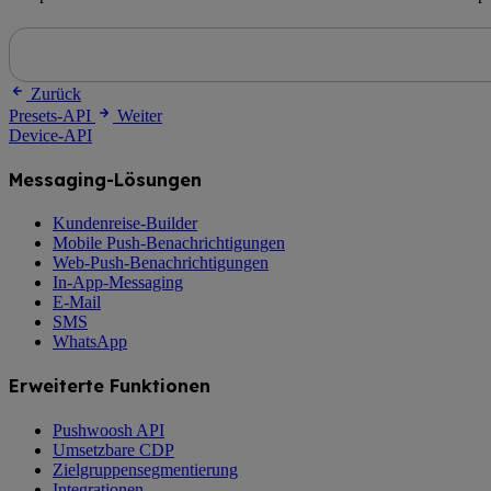
Zurück
Presets-API
Weiter
Device-API
Messaging-Lösungen
Kundenreise-Builder
Mobile Push-Benachrichtigungen
Web-Push-Benachrichtigungen
In-App-Messaging
E-Mail
SMS
WhatsApp
Erweiterte Funktionen
Pushwoosh API
Umsetzbare CDP
Zielgruppensegmentierung
Integrationen