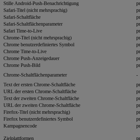
Stille Android-Push-Benachrichtigung
p
Safari-Titel (nicht mehrsprachig)
pr
Safari-Schaltfläche
p
Safari-Schaltflächenparameter
p
Safari Time-to-Live
pr
Chrome-Titel (nicht mehrsprachig)
p
Chrome benutzerdefiniertes Symbol
p
Chrome Time-to-Live
p
Chrome Push-Anzeigedauer
p
Chrome Push-Bild
p
Chrome-Schaltflächenparameter
-
Text der ersten Chrome-Schaltfläche
p
URL der ersten Chrome-Schaltfläche
p
Text der zweiten Chrome-Schaltfläche
p
URL der zweiten Chrome-Schaltfläche
p
Firefox-Titel (nicht mehrsprachig)
p
Firefox benutzerdefiniertes Symbol
p
Kampagnencode
p
Zielplattformen
p