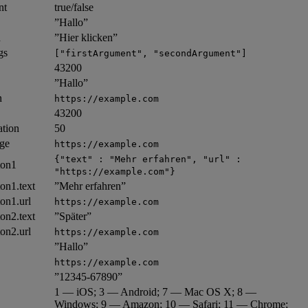
nt
true/false
”Hallo”
n
”Hier klicken”
gs
["firstArgument", "secondArgument"]
43200
”Hallo”
n
https://example.com
43200
ation
50
age
https://example.com
{"text" : "Mehr erfahren", "url" :
ton1
"https://example.com"}
on1.text
”Mehr erfahren”
on1.url
https://example.com
on2.text
”Später”
on2.url
https://example.com
”Hallo”
https://example.com
”12345-67890”
1 — iOS; 3 — Android; 7 — Mac OS X; 8 —
Windows; 9 — Amazon; 10 — Safari; 11 — Chrome;