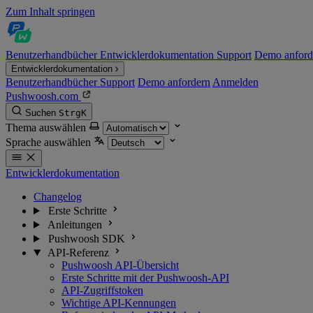
Zum Inhalt springen
Benutzerhandbücher
Entwicklerdokumentation
Support
Demo anford
Entwicklerdokumentation
Benutzerhandbücher
Support
Demo anfordern
Anmelden
Pushwoosh.com
Suchen
Strg
K
Thema auswählen
Sprache auswählen
Entwicklerdokumentation
Changelog
Erste Schritte
Anleitungen
Pushwoosh SDK
API-Referenz
Pushwoosh API-Übersicht
Erste Schritte mit der Pushwoosh-API
API-Zugriffstoken
Wichtige API-Kennungen