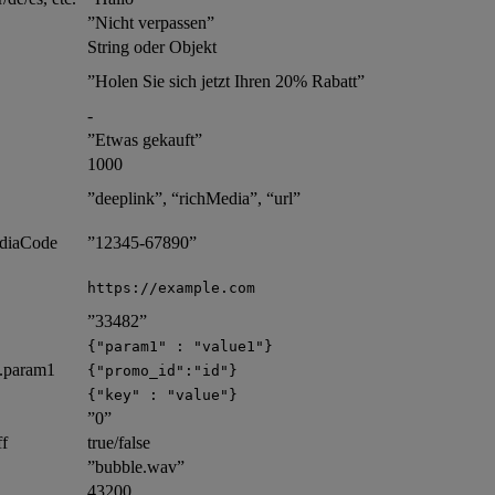
”Nicht verpassen”
String oder Objekt
”Holen Sie sich jetzt Ihren 20% Rabatt”
-
”Etwas gekauft”
1000
”deeplink”, “richMedia”, “url”
ediaCode
”12345-67890”
https://example.com
”33482”
{"param1" : "value1"}
s.param1
{"promo_id":"id"}
{"key" : "value"}
”0”
ff
true/false
”bubble.wav”
43200