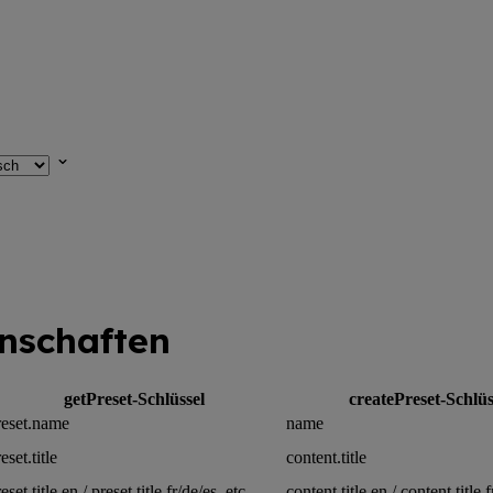
nschaften
getPreset-Schlüssel
createPreset-Schlüs
reset.name
name
eset.title
content.title
eset.title.en / preset.title.fr/de/es, etc.
content.title.en / content.title.f