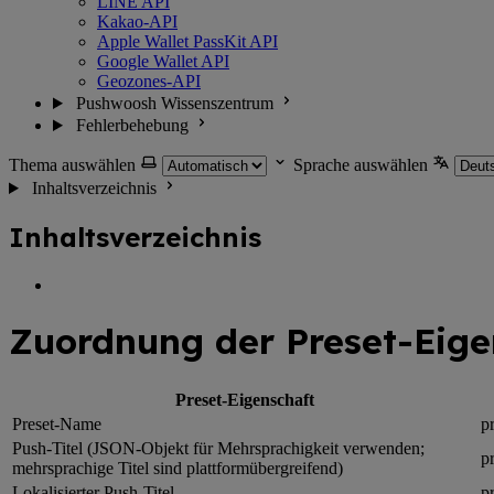
LINE API
Kakao-API
Apple Wallet PassKit API
Google Wallet API
Geozones-API
Pushwoosh Wissenszentrum
Fehlerbehebung
Thema auswählen
Sprache auswählen
Inhaltsverzeichnis
Inhaltsverzeichnis
Zuordnung der Preset-Eige
Preset-Eigenschaft
Preset-Name
p
Push-Titel (JSON-Objekt für Mehrsprachigkeit verwenden;
pr
mehrsprachige Titel sind plattformübergreifend)
Lokalisierter Push-Titel
pr