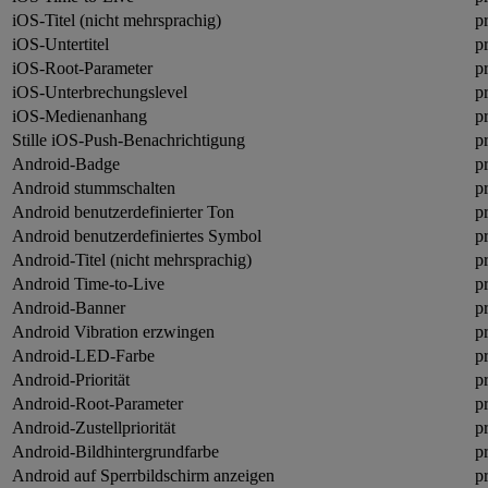
iOS-Titel (nicht mehrsprachig)
pr
iOS-Untertitel
pr
iOS-Root-Parameter
p
iOS-Unterbrechungslevel
p
iOS-Medienanhang
p
Stille iOS-Push-Benachrichtigung
pr
Android-Badge
p
Android stummschalten
p
Android benutzerdefinierter Ton
p
Android benutzerdefiniertes Symbol
p
Android-Titel (nicht mehrsprachig)
p
Android Time-to-Live
p
Android-Banner
p
Android Vibration erzwingen
p
Android-LED-Farbe
p
Android-Priorität
p
Android-Root-Parameter
p
Android-Zustellpriorität
p
Android-Bildhintergrundfarbe
p
Android auf Sperrbildschirm anzeigen
p