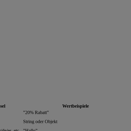
sel
Wertbeispiele
”20% Rabatt”
String oder Objekt
r/de/es, etc.
”Hallo”