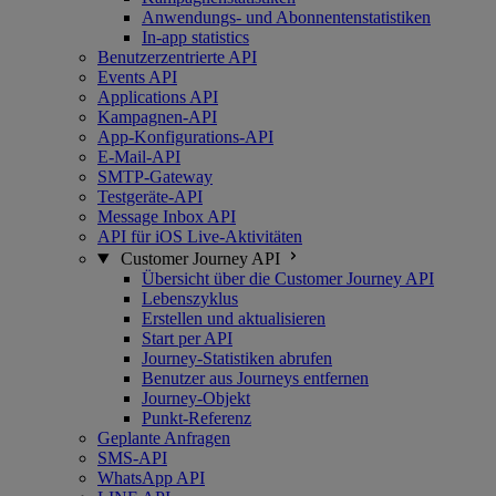
Anwendungs- und Abonnentenstatistiken
In-app statistics
Benutzerzentrierte API
Events API
Applications API
Kampagnen-API
App-Konfigurations-API
E-Mail-API
SMTP-Gateway
Testgeräte-API
Message Inbox API
API für iOS Live-Aktivitäten
Customer Journey API
Übersicht über die Customer Journey API
Lebenszyklus
Erstellen und aktualisieren
Start per API
Journey-Statistiken abrufen
Benutzer aus Journeys entfernen
Journey-Objekt
Punkt-Referenz
Geplante Anfragen
SMS-API
WhatsApp API