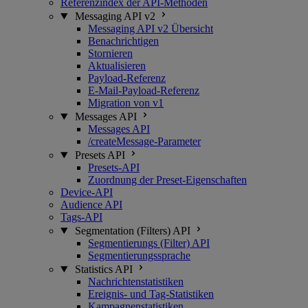
Referenzindex der API-Methoden
Messaging API v2
Messaging API v2 Übersicht
Benachrichtigen
Stornieren
Aktualisieren
Payload-Referenz
E-Mail-Payload-Referenz
Migration von v1
Messages API
Messages API
/createMessage-Parameter
Presets API
Presets-API
Zuordnung der Preset-Eigenschaften
Device-API
Audience API
Tags-API
Segmentation (Filters) API
Segmentierungs (Filter) API
Segmentierungssprache
Statistics API
Nachrichtenstatistiken
Ereignis- und Tag-Statistiken
Kampagnenstatistiken