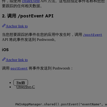
件，或使用
createEvent
API 方法。这包括指定事件名称和您想
要跟踪的任何相关数据。
2. 调用 /postEvent API
Anchor link to
当您想要跟踪的事件在您的应用中发生时，调用
/postEvent
API 将此事件发送到 Pushwoosh。
iOS
Anchor link to
调用
将事件发送到 Pushwoosh：
postEvent
Swift
Objective-C
PWInAppManager.
shared
().
postEvent
(
"
eventName
"
, 
w