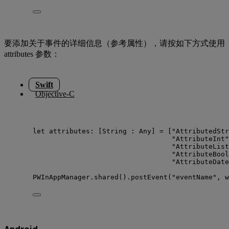
要添加关于事件的详细信息（参考属性），请按如下方式使用
attributes 参数：
Swift
Objective-C
let
 attributes: [
String
 : 
Any
] 
=
 [
"
AttributedStr
"
AttributeInt
"
"
AttributeList
"
AttributeBool
"
AttributeDate
PWInAppManager.
shared
().
postEvent
(
"
eventName
"
, 
w
Android