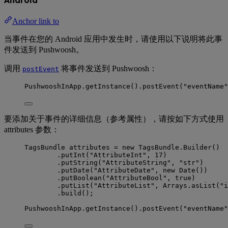
Anchor link to
当事件在您的 Android 应用中发生时，请使用以下说明将此事
件发送到 Pushwoosh。
调用
将事件发送到 Pushwoosh：
postEvent
PushwooshInApp
.
getInstance
()
.
postEvent
(
"
eventName
"
要添加关于事件的详细信息（参考属性），请按如下方式使用
attributes 参数：
TagsBundle
attributes
=
new
 TagsBundle.
Builder
()
.
putInt
(
"
AttributeInt
"
, 
17
)
.
putString
(
"
AttributeString
"
, 
"
str
"
)
.
putDate
(
"
AttributeDate
"
, 
new
Date
())
.
putBoolean
(
"
AttributeBool
"
, 
true
)
.
putList
(
"
AttributeList
"
, 
Arrays
.
asList
(
"
i
.
build
()
;
PushwooshInApp
.
getInstance
()
.
postEvent
(
"
eventName
"