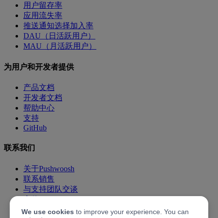
用户留存率
应用流失率
推送通知选择加入率
DAU（日活跃用户）
MAU（月活跃用户）
为用户和开发者提供
产品文档
开发者文档
帮助中心
支持
GitHub
联系我们
关于Pushwoosh
联系销售
与支持团队交谈
定价
与Pushwoosh合作
We use cookies
to improve your experience. You can