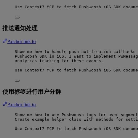
Use Context7 MCP to fetch Pushwoosh iOS SDK docume
推送通知处理
Anchor link to
Show me how to handle push notification callbacks 
Pushwoosh SDK in iOS. I want to implement PWMessag
analytics tracking for these events.
Use Context7 MCP to fetch Pushwoosh iOS SDK docume
使用标签进行用户分群
Anchor link to
Show me how to use Pushwoosh tags for user segment
Create example helper class with methods for setti
Use Context7 MCP to fetch Pushwoosh iOS SDK docume