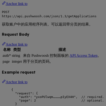
Anchor link to
POST
https://api.pushwoosh.com/json/1.3/getApplications
获取账户中的应用程序列表。可以返回带分页的结果。
Request Body
Anchor link to
名称
类型
描述
auth*
string
来自 Pushwoosh 控制面板的
API Access Token
。
page
integer
用于分页的页码。
Example request
Anchor link to
{
"request": {
"auth": "yxoPUlwqm…………pIyEX4H",  // required. 
"page": 2                        // optional. 
}