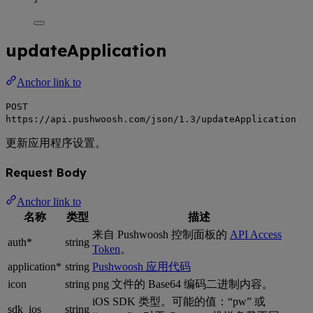
updateApplication
Anchor link to
POST
https://api.pushwoosh.com/json/1.3/updateApplication
更新应用程序设置。
Request Body
Anchor link to
名称
类型
描述
来自 Pushwoosh 控制面板的
API Access
auth*
string
Token
。
application*
string
Pushwoosh 应用代码
icon
string
png 文件的 Base64 编码二进制内容。
iOS SDK 类型。可能的值：“pw” 或
sdk_ios
string