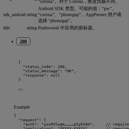
“corona”。对于 Corona，推送负载不同。
Android SDK 类型。可能的值：“pw”、
sdk_android
string
“corona”、“phonegap”。AppPresser 用户请
选择 “phonegap”。
title
string
Pushwoosh 中应用的新标题。
200
{
"status_code"
: 
200
,
"status_message"
: 
"
OK
"
,
"response"
: 
null
}
Example
{
"request"
: {
"auth"
: 
"
yxoPUlwqm…………pIyEX4H
"
,     
// require
"application"
: 
"
XXXXX-XXXXX
"
,       
// require