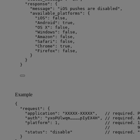
"response"
: {
"message"
: 
"
iOS pushes are disabled
"
,
"available_platforms"
: {
"iOS"
: 
false
,
"Android"
: 
true
,
"OS X"
: 
false
,
"Windows"
: 
false
,
"Amazon"
: 
false
,
"Safari"
: 
false
,
"Chrome"
: 
true
,
"Firefox"
: 
false
,
}
}
}
Example
{
"request"
: {
"application"
: 
"
XXXXX-XXXXX
"
,   
// required. P
"auth"
: 
"
yxoPUlwqm…………pIyEX4H
"
, 
// required. A
"platform"
: 
1
,                  
// required. 1
//           9
"status"
: 
"
disable
"
// required. "
}