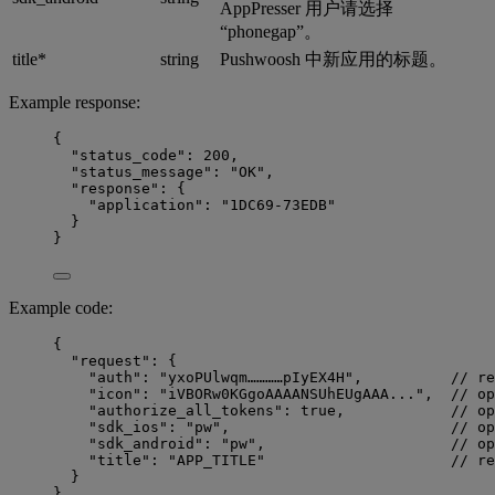
AppPresser 用户请选择
“phonegap”。
title*
string
Pushwoosh 中新应用的标题。
Example response:
{
"status_code"
: 
200
,
"status_message"
: 
"
OK
"
,
"response"
: {
"application"
: 
"
1DC69-73EDB
"
}
}
Example code:
{
"request": {
"auth": "yxoPUlwqm…………pIyEX4H",          // re
"icon": "iVBORw0KGgoAAAANSUhEUgAAA...",  // op
"authorize_all_tokens": true,            // op
"sdk_ios": "pw",                         // op
"sdk_android": "pw",                     // op
"title": "APP_TITLE"                     // re
}
}