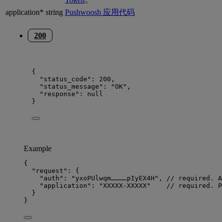
application*
string
Pushwoosh 应用代码
200
{
"status_code"
: 
200
,
"status_message"
: 
"
OK
"
,
"response"
: 
null
}
Example
{
"request"
: {
"auth"
: 
"
yxoPUlwqm…………pIyEX4H
"
, 
// required. A
"application"
: 
"
XXXXX-XXXXX
"
// required. P
}
}