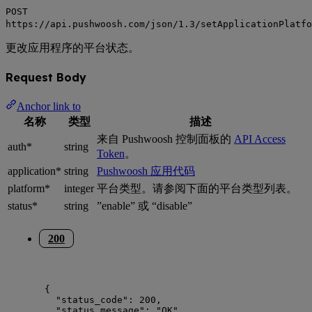
POST
https://api.pushwoosh.com/json/1.3/setApplicationPlatfo
更改应用程序的平台状态。
Request Body
Anchor link to
名称
类型
描述
来自 Pushwoosh 控制面板的
API Access
auth*
string
Token
。
application*
string
Pushwoosh 应用代码
platform*
integer
平台类型。请参阅下面的平台类型列表。
status*
string
”enable” 或 “disable”
200
{
"status_code"
: 
200
,
"status_message"
: 
"
OK
"
,