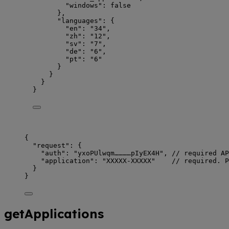
"windows"
: 
false
},
"languages"
: {
"en"
: 
"
34
"
,
"zh"
: 
"
12
"
,
"sv"
: 
"
7
"
,
"de"
: 
"
6
"
,
"pt"
: 
"
6
"
}
}
}
}
{
"request": {
"auth": "yxoPUlwqm…………pIyEX4H", // required AP
"application": "XXXXX-XXXXX"    // required. P
}
}
getApplications