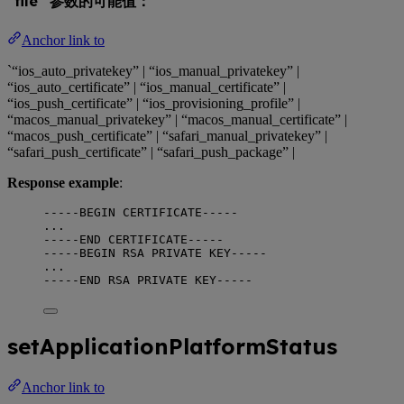
“file” 参数的可能值：
Anchor link to
`“ios_auto_privatekey” | “ios_manual_privatekey” |
“ios_auto_certificate” | “ios_manual_certificate” |
“ios_push_certificate” | “ios_provisioning_profile” |
“macos_manual_privatekey” | “macos_manual_certificate” |
“macos_push_certificate” | “safari_manual_privatekey” |
“safari_push_certificate” | “safari_push_package” |
Response example
:
-----BEGIN CERTIFICATE-----
...
-----END CERTIFICATE-----
-----BEGIN RSA PRIVATE KEY-----
...
-----END RSA PRIVATE KEY-----
setApplicationPlatformStatus
Anchor link to