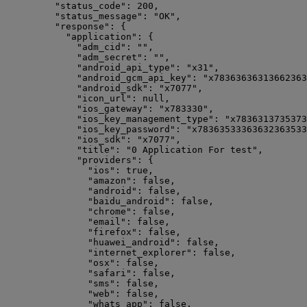
"status_code"
: 
200
,
"status_message"
: 
"
OK
"
,
"response"
: {
"application"
: {
"adm_cid"
: 
""
,
"adm_secret"
: 
""
,
"android_api_type"
: 
"
x31
"
,
"android_gcm_api_key"
: 
"
x78363636313662363
"android_sdk"
: 
"
x7077
"
,
"icon_url"
: 
null
,
"ios_gateway"
: 
"
x783330
"
,
"ios_key_management_type"
: 
"
x7836313735373
"ios_key_password"
: 
"
x78363533363632363533
"ios_sdk"
: 
"
x7077
"
,
"title"
: 
"
0 Application For test
"
,
"providers"
: {
"ios"
: 
true
,
"amazon"
: 
false
,
"android"
: 
false
,
"baidu_android"
: 
false
,
"chrome"
: 
false
,
"email"
: 
false
,
"firefox"
: 
false
,
"huawei_android"
: 
false
,
"internet_explorer"
: 
false
,
"osx"
: 
false
,
"safari"
: 
false
,
"sms"
: 
false
,
"web"
: 
false
,
"whats_app"
: 
false
,