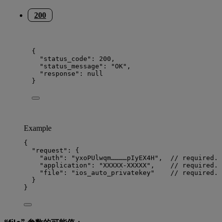
200
{
"status_code"
: 
200
,
"status_message"
: 
"
OK
"
,
"response"
: 
null
}
Example
{
"request"
: {
"auth"
: 
"
yxoPUlwqm…………pIyEX4H
"
,  
// required. 
"application"
: 
"
XXXXX-XXXXX
"
,    
// required. 
"file"
: 
"
ios_auto_privatekey
"
// required. 
}
}