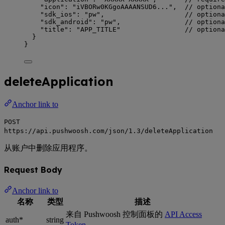
"icon"
: 
"
iVBORw0KGgoAAAANSUD6...
"
,  
// optiona
"sdk_ios"
: 
"
pw
"
,                    
// optiona
"sdk_android"
: 
"
pw
"
,                
// optiona
"title"
: 
"
APP_TITLE
"
// optiona
}
}
deleteApplication
Anchor link to
POST
https://api.pushwoosh.com/json/1.3/deleteApplication
从账户中删除应用程序。
Request Body
Anchor link to
名称
类型
描述
来自 Pushwoosh 控制面板的
API Access
auth*
string
Token
。