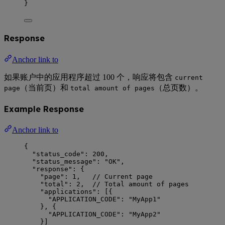
}
Response
Anchor link to
如果账户中的应用程序超过 100 个，响应将包含
current
（当前页）和
（总页数）。
page
total amount of pages
Example Response
Anchor link to
{
"status_code": 200,
"status_message": "OK",
"response": {
"page": 1,   // Current page
"total": 2,  // Total amount of pages
"applications": [{
"APPLICATION_CODE": "MyApp1"
}, {
"APPLICATION_CODE": "MyApp2"
}]