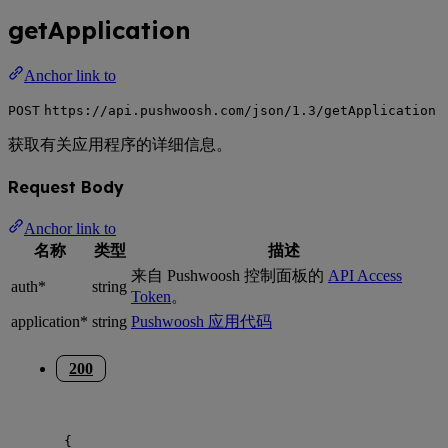
getApplication
Anchor link to
POST
https://api.pushwoosh.com/json/1.3/getApplication
获取有关应用程序的详细信息。
Request Body
Anchor link to
名称
类型
描述
来自 Pushwoosh 控制面板的
API Access
auth*
string
Token
。
application*
string
Pushwoosh 应用代码
200
{