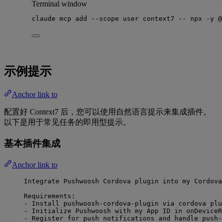
Terminal window
claude
mcp
add
--scope
user
context7
--
npx
-y
@
示例提示
Anchor link to
配置好 Context7 后，您可以使用自然语言提示来集成插件。
以下是用于常见任务的即用型提示。
基本插件集成
Anchor link to
Integrate Pushwoosh Cordova plugin into my Cordova
Requirements:
- Install pushwoosh-cordova-plugin via cordova plu
- Initialize Pushwoosh with my App ID in onDeviceR
- Register for push notifications and handle push-