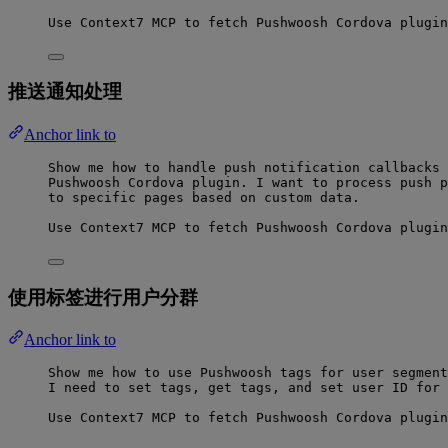
Use Context7 MCP to fetch Pushwoosh Cordova plugin
推送通知处理
Anchor link to
Show me how to handle push notification callbacks 
Pushwoosh Cordova plugin. I want to process push p
to specific pages based on custom data.
Use Context7 MCP to fetch Pushwoosh Cordova plugin
使用标签进行用户分群
Anchor link to
Show me how to use Pushwoosh tags for user segment
I need to set tags, get tags, and set user ID for 
Use Context7 MCP to fetch Pushwoosh Cordova plugin