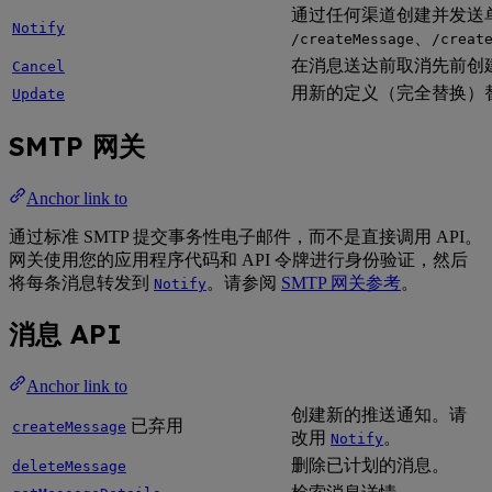
通过任何渠道创建并发送
Notify
、
/createMessage
/creat
在消息送达前取消先前创
Cancel
用新的定义（完全替换）
Update
SMTP 网关
Anchor link to
通过标准 SMTP 提交事务性电子邮件，而不是直接调用 API。
网关使用您的应用程序代码和 API 令牌进行身份验证，然后
将每条消息转发到
。请参阅
SMTP 网关参考
。
Notify
消息 API
Anchor link to
创建新的推送通知。请
已弃用
createMessage
改用
。
Notify
删除已计划的消息。
deleteMessage