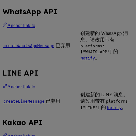
WhatsApp API
Anchor link to
创建新的 WhatsApp 消
息。请改用带有
已弃用
createWhatsAppMessage
platforms:
的
["WHATS_APP"]
。
Notify
LINE API
Anchor link to
创建新的 LINE 消息。
已弃用
请改用带有
createLineMessage
platforms:
的
。
["LINE"]
Notify
Kakao API