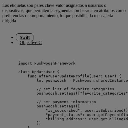
Las etiquetas son pares clave-valor asignados a usuarios o
dispositivos, que permiten la segmentación basada en atributos como
preferencias o comportamiento, lo que posibilita la mensajería
dirigida.
Swift
Objective-C
import
 PushwooshFramework
class
 UpdateUser {
func
afterUserUpdateProfile
(
user
: User
)
 {
let
 pushwoosh 
=
 Pushwoosh.
sharedInstance
// set list of favorite categories
pushwoosh.
setTags
(
[
"
favorite_categories
"
// set payment information
pushwoosh.
setTags
(
[
"
is_subscribed
"
:
 user.
isSubscribed
()
"
payment_status
"
:
 user.
getPaymentSta
"
billing_address
"
:
 user.
getBillingAd
]
)
}