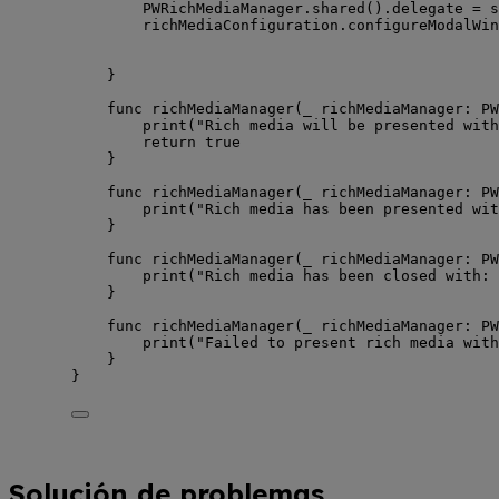
PWRichMediaManager.
shared
().
delegate
=
s
richMediaConfiguration.
configureModalWin
}
func
richMediaManager
(
_
richMediaManager
: PW
print
(
"
Rich media will be presented with
return
true
}
func
richMediaManager
(
_
richMediaManager
: PW
print
(
"
Rich media has been presented wit
}
func
richMediaManager
(
_
richMediaManager
: PW
print
(
"
Rich media has been closed with: 
}
func
richMediaManager
(
_
richMediaManager
: PW
print
(
"
Failed to present rich media with
}
}
Solución de problemas