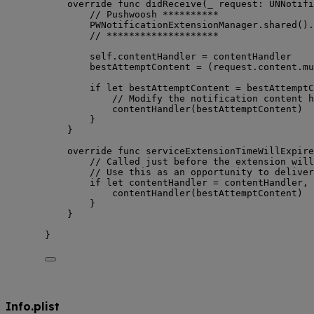
override
func
didReceive
(
_
request
: UNNotifi
// Pushwoosh **********
PWNotificationExtensionManager.
shared
().
// ********************
self
.
contentHandler
=
 contentHandler
bestAttemptContent 
=
 (request.
content
.
mu
if
let
 bestAttemptContent 
=
 bestAttemptC
// Modify the notification content h
contentHandler
(
bestAttemptContent
)
}
}
override
func
serviceExtensionTimeWillExpire
// Called just before the extension will
// Use this as an opportunity to deliver
if
let
 contentHandler 
=
 contentHandler, 
contentHandler
(
bestAttemptContent
)
}
}
}
Info.plist