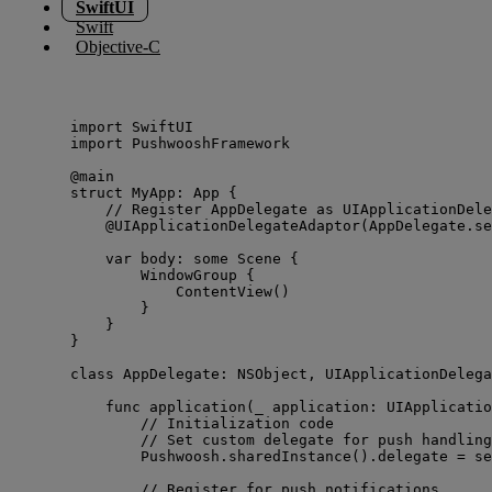
SwiftUI
Swift
Objective-C
import
 SwiftUI
import
 PushwooshFramework
@main
struct
 MyApp: 
App 
{
// Register AppDelegate as UIApplicationDele
@UIApplicationDelegateAdaptor
(AppDelegate.
se
var
 body: 
some
 Scene {
WindowGroup
 {
ContentView
()
}
}
}
class
 AppDelegate: 
NSObject
, 
UIApplicationDelega
func
application
(
_
application
: UIApplicatio
// Initialization code
// Set custom delegate for push handling
Pushwoosh.
sharedInstance
().
delegate
=
se
// Register for push notifications