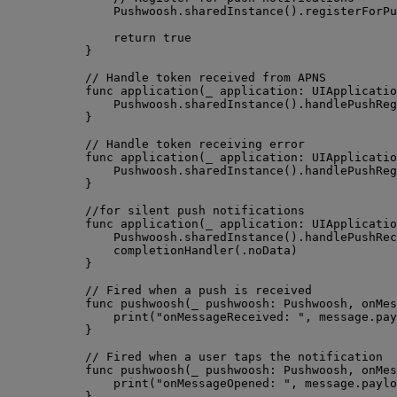
Pushwoosh.
sharedInstance
().
registerForPu
return
true
}
// Handle token received from APNS
func
application
(
_
application
: UIApplicatio
Pushwoosh.
sharedInstance
().
handlePushReg
}
// Handle token receiving error
func
application
(
_
application
: UIApplicatio
Pushwoosh.
sharedInstance
().
handlePushReg
}
//for silent push notifications
func
application
(
_
application
: UIApplicatio
Pushwoosh.
sharedInstance
().
handlePushRec
completionHandler
(
.
noData
)
}
// Fired when a push is received
func
pushwoosh
(
_
pushwoosh
: Pushwoosh, 
onMes
print
(
"
onMessageReceived: 
"
, message.
pay
}
// Fired when a user taps the notification
func
pushwoosh
(
_
pushwoosh
: Pushwoosh, 
onMes
print
(
"
onMessageOpened: 
"
, message.
paylo
}