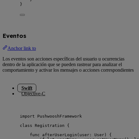
}
Eventos
Anchor link to
Los eventos son acciones específicas del usuario u ocurrencias
dentro de la aplicación que se pueden rastrear para analizar el
comportamiento y activar los mensajes o acciones correspondientes
Swift
Objective-C
import
 PushwooshFramework
class
 Registration {
func
afterUserLogin
(
user
: User
)
 {