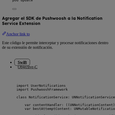
pod
update
Agregar el SDK de Pushwoosh a la Notification
Service Extension
Anchor link to
Este código le permite interceptar y procesar notificaciones dentro
de su extensión de notificación.
Swift
Objective-C
import
 UserNotifications
import
 PushwooshFramework
class
 NotificationService: 
UNNotificationService
var
 contentHandler: ((UNNotificationContent)
var
 bestAttemptContent: UNMutableNotificatio