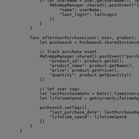
if
let
 userName 
=
 user.
getUserName
(), 
le
PWInAppManager.
shared
().
postEvent
(
"
l
"
name
"
:
 userName,
"
last_login
"
:
 lastLogin
]
)
}
}
func
afterUserPurchase
(
user
: User, 
product
: 
let
 pushwoosh 
=
 Pushwoosh.
sharedInstance
// Track purchase event
PWInAppManager.
shared
().
postEvent
(
"
purch
"
product_id
"
:
 product.
getId
()
,
"
product_name
"
:
 product.
getName
()
,
"
price
"
:
 product.
getPrice
()
,
"
quantity
"
:
 product.
getQuantity
()
]
)
// Set user tags
let
 lastPurchaseDate 
=
Date
().
timeInterv
let
 lifetimeSpend 
=
getCurrentLifetimeSp
pushwoosh.
setTags
(
[
"
last_purchase_date
"
:
 lastPurchaseDa
"
lifetime_spend
"
:
 lifetimeSpend
]
)
}
}