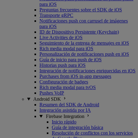
para iOS
Preguntas frecuentes sobre el SDK de iOS
Transporte gRPC
Notificaciones push con carrusel de imágenes
para iOS
ID de Dispositivo Persistente (Keychain)
Live Activities de iOS
Seguimiento de la entrega de mensajes en iOS
Rich media modal para iOS
Personalización de notificaciones push en iOS
Guía de inicio para push de iOS
Historias push para iOS
Integración de notificaciones enriquecidas en iOS
Purchases from iOS in-app messages
Configuración de badges
Rich media modal para tvOS
Pushes VoIP
Android SDK
Resumen del SDK de Android
Integración asistida por IA
Firebase Integration
Inicio rápido
Guía de integración básica
Resolución de conflictos con los servicios