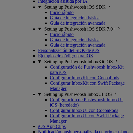
Integración asistida por IA
Setting up Pushwoosh iOS SDK
Inicio rápido
Guía de integración básica
Guía de integración avanzada
Setting up Pushwoosh iOS SDK 7.0+
Inicio rápido
Guía de integración básica
Guía de integración avanzada
Personalización del SDK de iOS
Ejemplos de código para iOS
Setting up Pushwoosh InboxKit iOS
Configuración de Pushwoosh InboxKit
para iOS
Configurar InboxKit con CocoaPods
Configurar InboxKit con Swift Package
Manager
Setting up Pushwoosh InboxUI iOS
Configuración de Pushwoosh InboxUI
iOS (heredado)
Configurar InboxUI con CocoaPods
Configurar InboxUI con Swift Package
Manager
iOS App Clips
Notificación push personalizada en primer plano