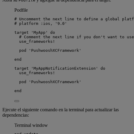
Podfile
Podfile
# Uncomment the next line to define a global platf
# platform :ios, '9.0'
target 
'
MyApp
'
do
# Comment the next line if you don't want to use
use_frameworks!
pod 
'
PushwooshXCFramework
'
end
target 
'
MyAppNotificationExtension
'
do
use_frameworks!
pod 
'
PushwooshXCFramework
'
end
Ejecute el siguiente comando en la terminal para actualizar las
dependencias:
Terminal window