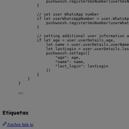
pushwoosh.
registerSmsNumber
(
userSmsN
}
// set user WhatsApp number
if
let
 userWhatsAppNumber 
=
 user.WhatsAp
pushwoosh.
registerSmsNumber
(
userWhat
}
// setting additional user information a
if
let
 age 
=
 user.userDetails.age,
let
 name 
=
 user.userDetails.userName
let
 lastLogin 
=
 user.userDetails.las
pushwoosh.
setTags
(
[
"
age
"
:
 age,
"
name
"
:
 name,
"
last_login
"
:
 lastLogin
]
)
}
}
}
Etiquetas
Anchor link to