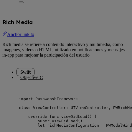
Rich Media
Anchor link to
Rich media se refiere a contenido interactivo y multimedia, como
imágenes, videos o HTML, utilizado en notificaciones y mensajes
in-app para mejorar la participación del usuario
Swift
Objective-C
import
 PushwooshFramework
class
 ViewController: 
UIViewController
, 
PWRichMe
override
func
viewDidLoad
()
 {
super
.
viewDidLoad
()
let
 richMediaConfiguration 
=
 PWModalWind