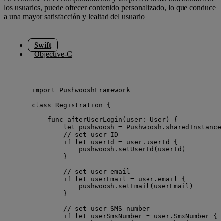
los usuarios, puede ofrecer contenido personalizado, lo que conduce
a una mayor satisfacción y lealtad del usuario
Swift
Objective-C
import
 PushwooshFramework
class
 Registration {
func
afterUserLogin
(
user
: User
)
 {
let
 pushwoosh 
=
 Pushwoosh.
sharedInstance
// set user ID
if
let
 userId 
=
 user.userId {
pushwoosh.
setUserId
(
userId
)
}
// set user email
if
let
 userEmail 
=
 user.email {
pushwoosh.
setEmail
(
userEmail
)
}
// set user SMS number
if
let
 userSmsNumber 
=
 user.SmsNumber {