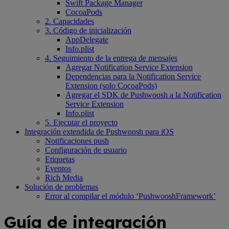
Swift Package Manager
CocoaPods
2. Capacidades
3. Código de inicialización
AppDelegate
Info.plist
4. Seguimiento de la entrega de mensajes
Agregar Notification Service Extension
Dependencias para la Notification Service
Extension (solo CocoaPods)
Agregar el SDK de Pushwoosh a la Notification
Service Extension
Info.plist
5. Ejecutar el proyecto
Integración extendida de Pushwoosh para iOS
Notificaciones push
Configuración de usuario
Etiquetas
Eventos
Rich Media
Solución de problemas
Error al compilar el módulo ‘PushwooshFramework’
Guía de integración