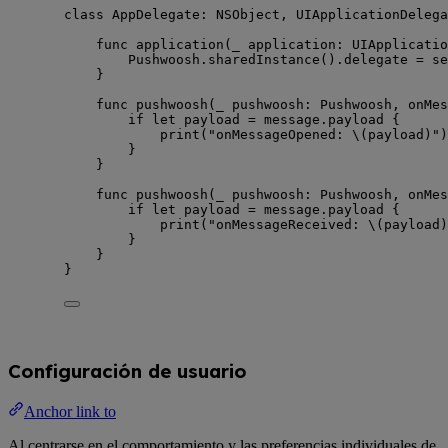
class
 AppDelegate: 
NSObject
, 
UIApplicationDelega
func
application
(
_
application
: UIApplicatio
Pushwoosh.
sharedInstance
().
delegate
=
se
}
func
pushwoosh
(
_
pushwoosh
: Pushwoosh, 
onMes
if
let
 payload 
=
 message.payload {
print
(
"
onMessageOpened: 
\(
payload
)
"
)
}
}
func
pushwoosh
(
_
pushwoosh
: Pushwoosh, 
onMes
if
let
 payload 
=
 message.payload {
print
(
"
onMessageReceived: 
\(
payload
)
}
}
}
Configuración de usuario
Anchor link to
Al centrarse en el comportamiento y las preferencias individuales de