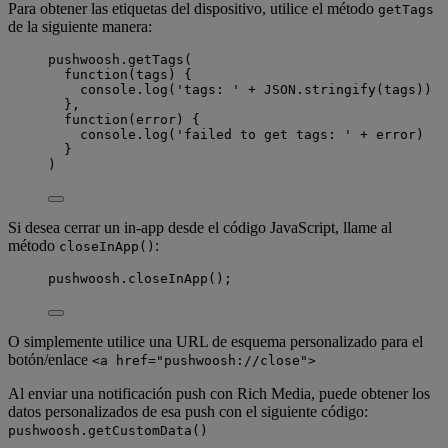
Para obtener las etiquetas del dispositivo, utilice el método
getTags
de la siguiente manera:
pushwoosh
.
getTags
(
function
(
tags
)
 {
console
.
log
(
'
tags: 
'
+
JSON
.
stringify
(
tags
))
},
function
(
error
)
 {
console
.
log
(
'
failed to get tags: 
'
+
error
)
}
)
Si desea cerrar un in-app desde el código JavaScript, llame al
método
:
closeInApp()
pushwoosh.closeInApp();
O simplemente utilice una URL de esquema personalizado para el
botón/enlace
<a href="pushwoosh://close">
Al enviar una notificación push con Rich Media, puede obtener los
datos personalizados de esa push con el siguiente código:
pushwoosh.getCustomData()