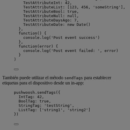
TestAttributeInt: 
42
,
TestAttributeList: [
123
, 
456
, 
'
someString
'
],
TestAttributeBool: 
true
,
TestAttributeNull: 
null
,
TestAttributeDaysAgo: 
7
,
TestAttributeDate: 
new
Date
()
},
function
()
 {
console
.
log
(
'
Post event success
'
)
},
function
(
error
)
 {
console
.
log
(
'
Post event failed: 
'
,
error
)
}
)
También puede utilizar el método
para establecer
sendTags
etiquetas para el dispositivo desde un in-app:
pushwoosh
.
sendTags
({
IntTag: 
42
,
BoolTag: 
true
,
StringTag: 
'
testString
'
,
ListTag: [
'
string1
'
, 
'
string2
'
]
})