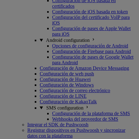
Configuración de iOS basada en
certificados
Configuración de iOS basada en token
Configuración del certificado VoIP para
iOS
Configuración de pases de Apple Wallet
para iOS
Android configuration
Opciones de configuración de Android
Configuración de Firebase para Android
Configuración de pases de Google Wallet
para Android
Configuración de Amazon Device Messaging
Configuración de web push
Configuración de Huawei
Configuración de Windows
Configuración de correo electrónico
Configuración de LINE
Configuración de KakaoTalk
SMS configuration
Configuración de la plataforma de SMS
Webhooks del proveedor de SMS
Integrar el SDK de Pushwoosh
Registrar dispositivos en Pushwoosh y sincronizar
datos con la plataforma