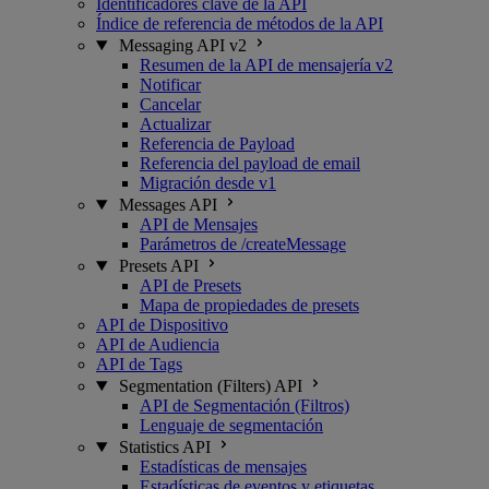
Identificadores clave de la API
Índice de referencia de métodos de la API
Messaging API v2
Resumen de la API de mensajería v2
Notificar
Cancelar
Actualizar
Referencia de Payload
Referencia del payload de email
Migración desde v1
Messages API
API de Mensajes
Parámetros de /createMessage
Presets API
API de Presets
Mapa de propiedades de presets
API de Dispositivo
API de Audiencia
API de Tags
Segmentation (Filters) API
API de Segmentación (Filtros)
Lenguaje de segmentación
Statistics API
Estadísticas de mensajes
Estadísticas de eventos y etiquetas