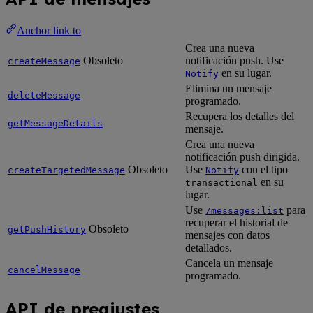
Anchor link to
Crea una nueva
Obsoleto
notificación push. Use
createMessage
en su lugar.
Notify
Elimina un mensaje
deleteMessage
programado.
Recupera los detalles del
getMessageDetails
mensaje.
Crea una nueva
notificación push dirigida.
Obsoleto
Use
con el tipo
createTargetedMessage
Notify
en su
transactional
lugar.
Use
para
/messages:list
recuperar el historial de
Obsoleto
getPushHistory
mensajes con datos
detallados.
Cancela un mensaje
cancelMessage
programado.
API de preajustes