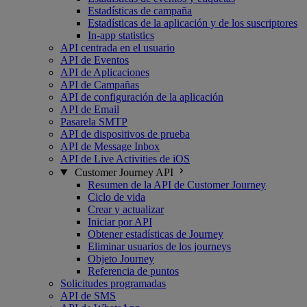
Estadísticas de campaña
Estadísticas de la aplicación y de los suscriptores
In-app statistics
API centrada en el usuario
API de Eventos
API de Aplicaciones
API de Campañas
API de configuración de la aplicación
API de Email
Pasarela SMTP
API de dispositivos de prueba
API de Message Inbox
API de Live Activities de iOS
Customer Journey API
Resumen de la API de Customer Journey
Ciclo de vida
Crear y actualizar
Iniciar por API
Obtener estadísticas de Journey
Eliminar usuarios de los journeys
Objeto Journey
Referencia de puntos
Solicitudes programadas
API de SMS