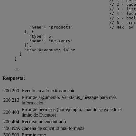
// 2 - cade
// 3 - list
// 4 - fech
// 5 - bool
// 6 - prec
"
name
"
: 
"
products
"
// Máx. 64 
}, {
"
type
"
: 
5
,
"
name
"
: 
"
delivery
"
}],
"
trackRevenue
"
: 
false
}
}
Respuesta:
200
200
Evento creado exitosamente
Error de argumento. Ver status_message para más
200
210
información
Error de permisos (por ejemplo, cuando se excede el
200
403
límite de Eventos)
200
404
Recurso no encontrado
400
N/A
Cadena de solicitud mal formada
500
500
Error interno