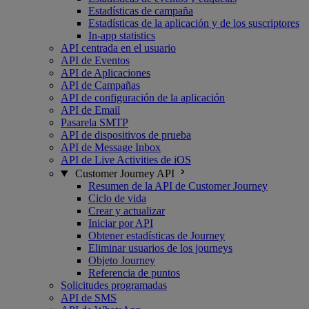
Estadísticas de campaña
Estadísticas de la aplicación y de los suscriptores
In-app statistics
API centrada en el usuario
API de Eventos
API de Aplicaciones
API de Campañas
API de configuración de la aplicación
API de Email
Pasarela SMTP
API de dispositivos de prueba
API de Message Inbox
API de Live Activities de iOS
Customer Journey API
Resumen de la API de Customer Journey
Ciclo de vida
Crear y actualizar
Iniciar por API
Obtener estadísticas de Journey
Eliminar usuarios de los journeys
Objeto Journey
Referencia de puntos
Solicitudes programadas
API de SMS