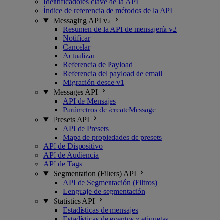
Identificadores clave de la API
Índice de referencia de métodos de la API
Messaging API v2
Resumen de la API de mensajería v2
Notificar
Cancelar
Actualizar
Referencia de Payload
Referencia del payload de email
Migración desde v1
Messages API
API de Mensajes
Parámetros de /createMessage
Presets API
API de Presets
Mapa de propiedades de presets
API de Dispositivo
API de Audiencia
API de Tags
Segmentation (Filters) API
API de Segmentación (Filtros)
Lenguaje de segmentación
Statistics API
Estadísticas de mensajes
Estadísticas de eventos y etiquetas