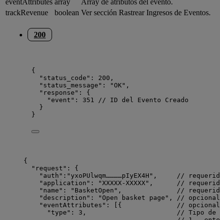
eventAttributes
array
Array de atributos del evento.
trackRevenue
boolean
Ver sección Rastrear Ingresos de Eventos.
200
{
"
status_code
"
: 
200
,
"
status_message
"
: 
"
OK
"
,
"
response
"
: {
"
event
"
: 
351
// ID del Evento Creado
}
}
{
"
request
"
: {
"
auth
"
:
"
yxoPUlwqm…………pIyEX4H
"
,     
// requerid
"
application
"
: 
"
XXXXX-XXXXX
"
,      
// requerid
"
name
"
: 
"
BasketOpen
"
,              
// requerid
"
description
"
: 
"
Open basket page
"
, 
// opcional
"
eventAttributes
"
: [{              
// opcional
"
type
"
: 
3
,                       
// Tipo de 
// 1 - ente