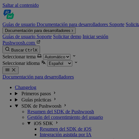
Saltar al contenido
Guías de usuario
Documentación para desarrolladores
Soporte
Solici
Documentación para desarrolladores
Guías de usuario
Soporte
Solicitar demo
Iniciar sesión
Pushwoosh.com
Buscar
Ctrl
K
Seleccionar tema
Seleccionar idioma
Documentación para desarrolladores
Changelog
Primeros pasos
Guías prácticas
SDK de Pushwoosh
Resumen del SDK de Pushwoosh
Gestión del consentimiento del usuario
iOS SDK
Resumen del SDK de iOS
Integración asistida por IA