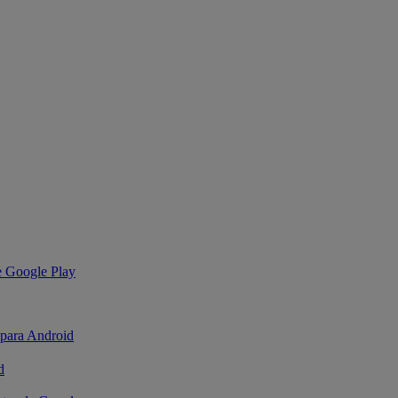
de Google Play
 para Android
d