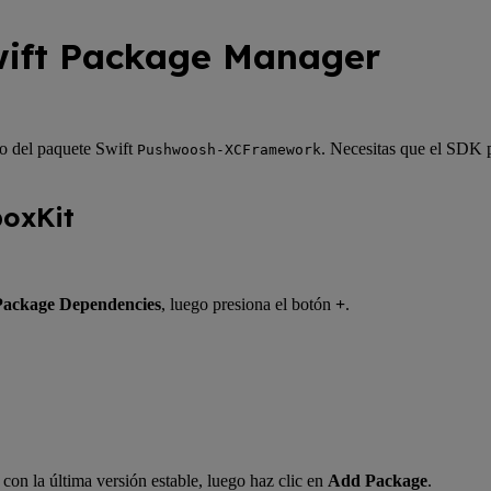
wift Package Manager
ro del paquete Swift
. Necesitas que el SDK p
Pushwoosh-XCFramework
boxKit
Package Dependencies
, luego presiona el botón
+
.
con la última versión estable, luego haz clic en
Add Package
.