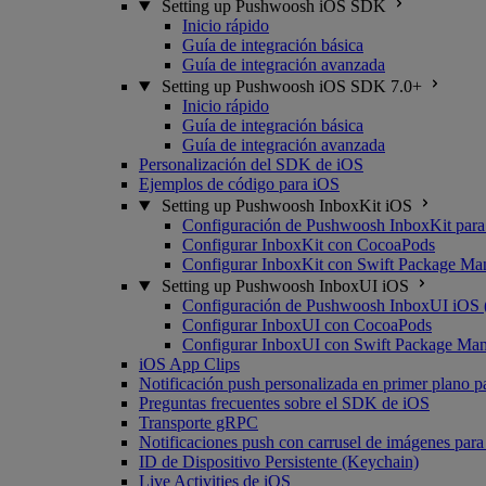
Setting up Pushwoosh iOS SDK
Inicio rápido
Guía de integración básica
Guía de integración avanzada
Setting up Pushwoosh iOS SDK 7.0+
Inicio rápido
Guía de integración básica
Guía de integración avanzada
Personalización del SDK de iOS
Ejemplos de código para iOS
Setting up Pushwoosh InboxKit iOS
Configuración de Pushwoosh InboxKit para
Configurar InboxKit con CocoaPods
Configurar InboxKit con Swift Package Ma
Setting up Pushwoosh InboxUI iOS
Configuración de Pushwoosh InboxUI iOS 
Configurar InboxUI con CocoaPods
Configurar InboxUI con Swift Package Ma
iOS App Clips
Notificación push personalizada en primer plano p
Preguntas frecuentes sobre el SDK de iOS
Transporte gRPC
Notificaciones push con carrusel de imágenes par
ID de Dispositivo Persistente (Keychain)
Live Activities de iOS