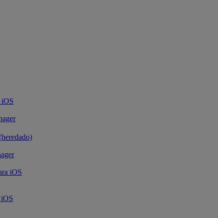
 iOS
nager
(heredado)
nager
ara iOS
a iOS