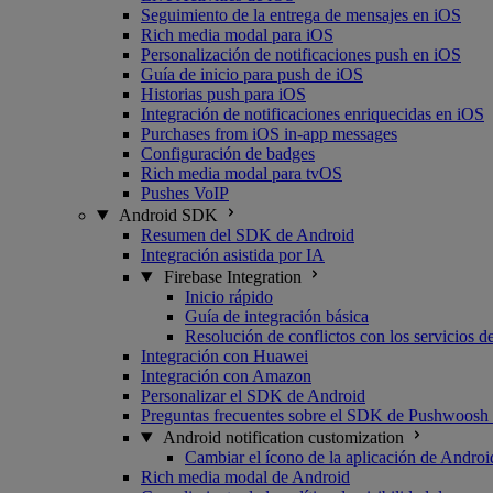
Seguimiento de la entrega de mensajes en iOS
Rich media modal para iOS
Personalización de notificaciones push en iOS
Guía de inicio para push de iOS
Historias push para iOS
Integración de notificaciones enriquecidas en iOS
Purchases from iOS in-app messages
Configuración de badges
Rich media modal para tvOS
Pushes VoIP
Android SDK
Resumen del SDK de Android
Integración asistida por IA
Firebase Integration
Inicio rápido
Guía de integración básica
Resolución de conflictos con los servicios 
Integración con Huawei
Integración con Amazon
Personalizar el SDK de Android
Preguntas frecuentes sobre el SDK de Pushwoosh
Android notification customization
Cambiar el ícono de la aplicación de Androi
Rich media modal de Android