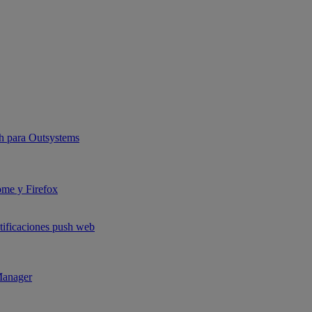
sh para Outsystems
ome y Firefox
otificaciones push web
Manager