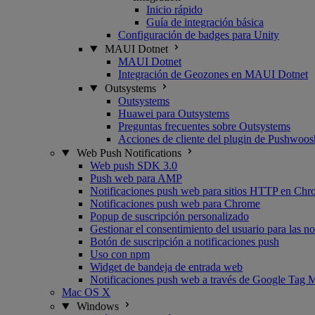
Inicio rápido
Guía de integración básica
Configuración de badges para Unity
MAUI Dotnet
MAUI Dotnet
Integración de Geozones en MAUI Dotnet
Outsystems
Outsystems
Huawei para Outsystems
Preguntas frecuentes sobre Outsystems
Acciones de cliente del plugin de Pushwoo
Web Push Notifications
Web push SDK 3.0
Push web para AMP
Notificaciones push web para sitios HTTP en Chr
Notificaciones push web para Chrome
Popup de suscripción personalizado
Gestionar el consentimiento del usuario para las n
Botón de suscripción a notificaciones push
Uso con npm
Widget de bandeja de entrada web
Notificaciones push web a través de Google Tag 
Mac OS X
Windows