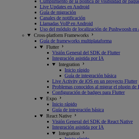
Cumplimiento de la política de visibilidad de paq
Live Updates en Android
Guía de migración
Canales de notificación
Llamadas VoIP en Android
Uso del módulo de localización de Pushwoosh en 
Cross-platform Frameworks
Guía de frameworks multiplataforma
Flutter
Visión General del SDK de Flutter
Integración asistida por IA
Integration
Inicio rápido
Guía de integración básica
Live Activity de iOS en un proyecto Flutter
Problemas conocidos al migrar el plugin de 
Configuración de badges para Flutter
Expo
Inicio rápido
Guía de integración básica
React Native
Visión General del SDK de React Native
Integración asistida por IA
Integration
Inicio rápido