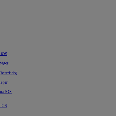
 iOS
nager
(heredado)
nager
ara iOS
a iOS