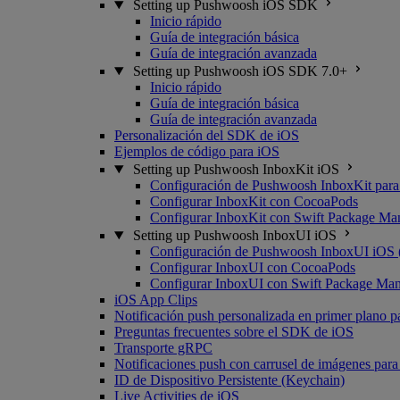
Setting up Pushwoosh iOS SDK
Inicio rápido
Guía de integración básica
Guía de integración avanzada
Setting up Pushwoosh iOS SDK 7.0+
Inicio rápido
Guía de integración básica
Guía de integración avanzada
Personalización del SDK de iOS
Ejemplos de código para iOS
Setting up Pushwoosh InboxKit iOS
Configuración de Pushwoosh InboxKit para
Configurar InboxKit con CocoaPods
Configurar InboxKit con Swift Package Ma
Setting up Pushwoosh InboxUI iOS
Configuración de Pushwoosh InboxUI iOS 
Configurar InboxUI con CocoaPods
Configurar InboxUI con Swift Package Ma
iOS App Clips
Notificación push personalizada en primer plano p
Preguntas frecuentes sobre el SDK de iOS
Transporte gRPC
Notificaciones push con carrusel de imágenes par
ID de Dispositivo Persistente (Keychain)
Live Activities de iOS