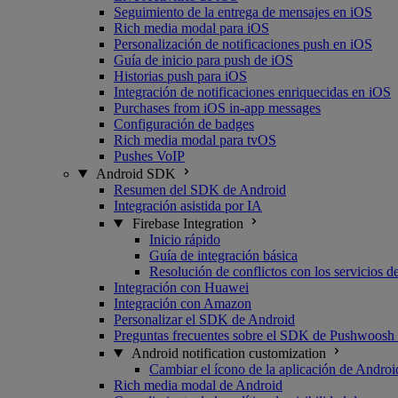
Seguimiento de la entrega de mensajes en iOS
Rich media modal para iOS
Personalización de notificaciones push en iOS
Guía de inicio para push de iOS
Historias push para iOS
Integración de notificaciones enriquecidas en iOS
Purchases from iOS in-app messages
Configuración de badges
Rich media modal para tvOS
Pushes VoIP
Android SDK
Resumen del SDK de Android
Integración asistida por IA
Firebase Integration
Inicio rápido
Guía de integración básica
Resolución de conflictos con los servicios 
Integración con Huawei
Integración con Amazon
Personalizar el SDK de Android
Preguntas frecuentes sobre el SDK de Pushwoosh
Android notification customization
Cambiar el ícono de la aplicación de Androi
Rich media modal de Android