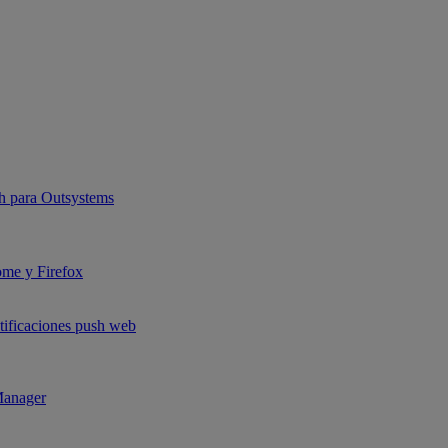
sh para Outsystems
ome y Firefox
otificaciones push web
Manager