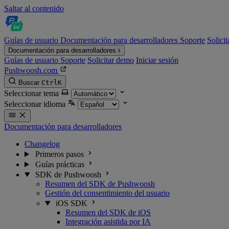
Saltar al contenido
Guías de usuario
Documentación para desarrolladores
Soporte
Solici
Documentación para desarrolladores
Guías de usuario
Soporte
Solicitar demo
Iniciar sesión
Pushwoosh.com
Buscar
Ctrl
K
Seleccionar tema
Seleccionar idioma
Documentación para desarrolladores
Changelog
Primeros pasos
Guías prácticas
SDK de Pushwoosh
Resumen del SDK de Pushwoosh
Gestión del consentimiento del usuario
iOS SDK
Resumen del SDK de iOS
Integración asistida por IA