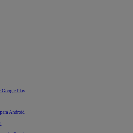
de Google Play
 para Android
d