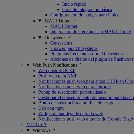
Inicio rápido
Guía de integración básica
Configuración de badges para Unity
MAUI Dotnet
MAUI Dotnet
Integración de Geozones en MAUI Dotnet
Outsystems
Outsystems
Huawei para Outsystems
Preguntas frecuentes sobre Outsystems
Acciones de cliente del plugin de Pushwoo
Web Push Notifications
Web push SDK 3.0
Push web para AMP
Notificaciones push web para sitios HTTP en Chr
Notificaciones push web para Chrome
Popup de suscripción personalizado
Gestionar el consentimiento del usuario para las n
Botón de suscripción a notificaciones push
Uso con npm
Widget de bandeja de entrada web
Notificaciones push web a través de Google Tag 
Mac OS X
Windows