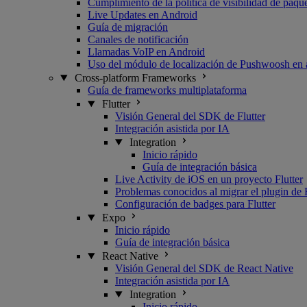
Cumplimiento de la política de visibilidad de paq
Live Updates en Android
Guía de migración
Canales de notificación
Llamadas VoIP en Android
Uso del módulo de localización de Pushwoosh en 
Cross-platform Frameworks
Guía de frameworks multiplataforma
Flutter
Visión General del SDK de Flutter
Integración asistida por IA
Integration
Inicio rápido
Guía de integración básica
Live Activity de iOS en un proyecto Flutter
Problemas conocidos al migrar el plugin de 
Configuración de badges para Flutter
Expo
Inicio rápido
Guía de integración básica
React Native
Visión General del SDK de React Native
Integración asistida por IA
Integration
Inicio rápido