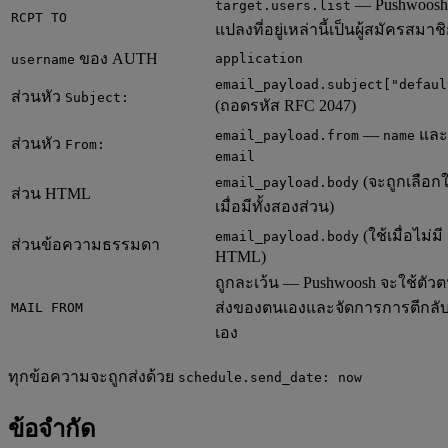
— Pushwoosh
target.users.list
RCPT TO
แปลงที่อยู่เหล่านี้เป็นผู้สมัครสมาช
ของ AUTH
application
username
email_payload.subject["defaul
ส่วนหัว
Subject:
(ถอดรหัส RFC 2047)
—
และ
email_payload.from
name
ส่วนหัว
From:
email
(จะถูกเลือกใ
email_payload.body
ส่วน HTML
เมื่อมีทั้งสองส่วน)
(ใช้เมื่อไม่มี
email_payload.body
ส่วนข้อความธรรมดา
HTML)
ถูกละเว้น — Pushwoosh จะใช้ตัวตน
ส่งของตนเองและจัดการการตีกลั
MAIL FROM
เอง
ทุกข้อความจะถูกส่งด้วย
schedule.send_date: now
ข้อจำกัด