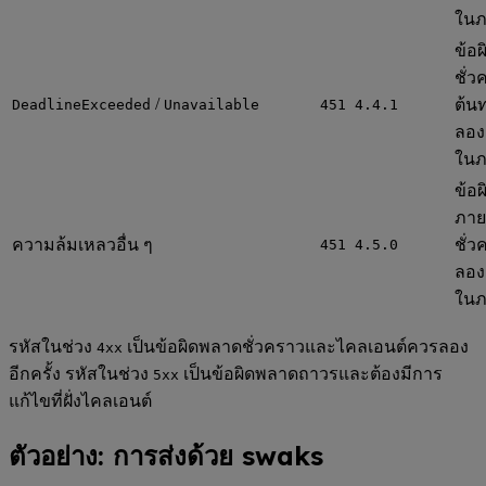
ในภ
ข้อ
ชั่
/
ต้น
DeadlineExceeded
Unavailable
451 4.4.1
ลองอ
ในภ
ข้อ
ภาย
ความล้มเหลวอื่น ๆ
ชั่
451 4.5.0
ลองอ
ในภ
รหัสในช่วง
เป็นข้อผิดพลาดชั่วคราวและไคลเอนต์ควรลอง
4xx
อีกครั้ง รหัสในช่วง
เป็นข้อผิดพลาดถาวรและต้องมีการ
5xx
แก้ไขที่ฝั่งไคลเอนต์
ตัวอย่าง: การส่งด้วย swaks