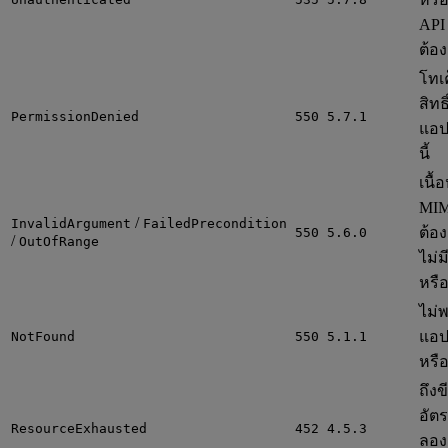
API 
ต้อง
โทเค
สิทธ
PermissionDenied
550 5.7.1
แอป
นี้
เนื้
MIM
/
InvalidArgument
FailedPrecondition
ต้อง
550 5.6.0
/
OutOfRange
ไม่ม
หรือ
ไม่
แอป
NotFound
550 5.1.1
หรือผ
ถึงข
อัต
ResourceExhausted
452 4.5.3
ลองอ