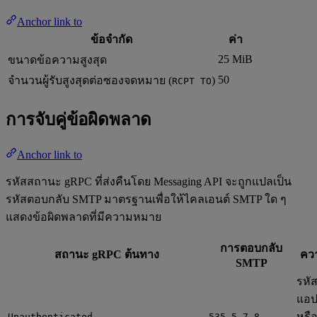
Anchor link to
ข้อจำกัด
ค่า
25 MiB
ขนาดข้อความสูงสุด
50
จำนวนผู้รับสูงสุดต่อซองจดหมาย (
)
RCPT TO
การจับคู่ข้อผิดพลาด
Anchor link to
รหัสสถานะ gRPC ที่ส่งคืนโดย Messaging API จะถูกแปลเป็น
รหัสตอบกลับ SMTP มาตรฐานเพื่อให้ไคลเอนต์ SMTP ใด ๆ
แสดงข้อผิดพลาดที่มีความหมาย
การตอบกลับ
สถานะ gRPC ต้นทาง
คว
SMTP
รหั
แอป
หรื
Unauthenticated
535 5.7.8