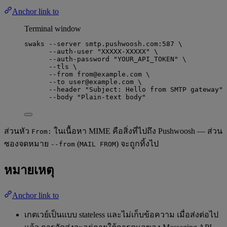
Anchor link to
Terminal window
swaks
--server
smtp.pushwoosh.com:587
\
--auth-user
"
XXXXX-XXXXX
"
\
--auth-password
"
YOUR_API_TOKEN
"
\
--tls
\
--from
from@example.com
\
--to
user@example.com
\
--header
"
Subject: Hello from SMTP gateway
"
--body
"
Plain-text body
"
ส่วนหัว
ในเนื้อหา MIME คือสิ่งที่ไปถึง Pushwoosh — ส่วน
From:
ซองจดหมาย
(
) จะถูกทิ้งไป
--from
MAIL FROM
หมายเหตุ
Anchor link to
เกตเวย์เป็นแบบ stateless และไม่เก็บข้อความ เมื่อส่งต่อไป