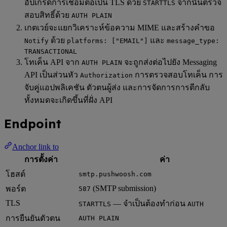
อัปเกรดการเชื่อมต่อเป็น TLS ด้วย
จากนั้นตรวจ
STARTTLS
สอบสิทธิ์ด้วย
AUTH PLAIN
เกตเวย์จะแยกวิเคราะห์ข้อความ MIME และสร้างคำขอ
ด้วย
และ
Notify
platforms: ["EMAIL"]
message_type:
TRANSACTIONAL
โทเค็น API จาก
จะถูกส่งต่อไปยัง Messaging
AUTH PLAIN
API เป็นส่วนหัว
การตรวจสอบโทเค็น การ
Authorization
จับคู่แอปพลิเคชัน ตัวตนผู้ส่ง และการจัดการการตีกลับ
ทั้งหมดจะเกิดขึ้นที่ฝั่ง API
Endpoint
Anchor link to
การตั้งค่า
ค่า
โฮสต์
smtp.pushwoosh.com
(SMTP submission)
พอร์ต
587
TLS
— จำเป็นต้องทำก่อน
STARTTLS
AUTH
การยืนยันตัวตน
AUTH PLAIN