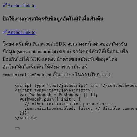
Anchor link to
ปิดใช้งานการสมัครรับข้อมูลอัตโนมัติเมื่อเริ่มต้น
Anchor link to
โดยค่าเริ่มต้น Pushwoosh SDK จะแสดงหน้าต่างขอสมัครรับ
ข้อมูล (subscription prompt) ของเบราว์เซอร์ทันทีที่เริ่มต้น เพื่อ
ป้องกันไม่ให้ SDK แสดงหน้าต่างขอสมัครรับข้อมูลโดย
อัตโนมัติเมื่อเริ่มต้น ให้ตั้งค่าพารามิเตอร์
เป็น
ในการเรียก
communicationEnabled
false
init
<
script
type
=
"
text/javascript
"
src
=
"
//cdn.pushwoos
<
script
type
=
"
text/javascript
"
>
var 
Pushwoosh
 = 
Pushwoosh
 ||
 [];
Pushwoosh
.
push
([
'
init
'
, {
// other initialization parameters...
communicationEnabled: 
false
, 
// Disable commun
}]);
</
script
>