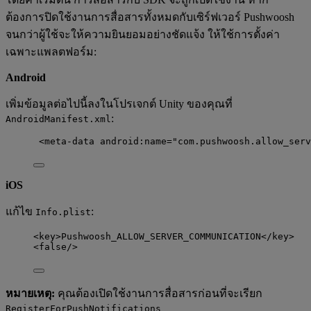
ต้องการปิดใช้งานการสื่อสารทั้งหมดกับเซิร์ฟเวอร์ Pushwoosh
จนกว่าผู้ใช้จะให้ความยินยอมอย่างชัดแจ้ง ให้ใช้การตั้งค่า
เฉพาะแพลตฟอร์ม:
Android
เพิ่มข้อมูลต่อไปนี้ลงในโปรเจกต์ Unity ของคุณที่
:
AndroidManifest.xml
<
meta-data
android:name
=
"
com.pushwoosh.allow_serv
iOS
แก้ไข
:
Info.plist
<
key
>
Pushwoosh_ALLOW_SERVER_COMMUNICATION
</
key
>
<
false
/>
หมายเหตุ:
คุณต้องเปิดใช้งานการสื่อสารก่อนที่จะเรียก
RegisterForPushNotifications