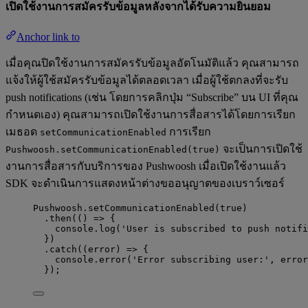
เปิดใช้งานการสมัครรับข้อมูลหลังจากได้รับความยินยอม
Anchor link to
เมื่อคุณปิดใช้งานการสมัครรับข้อมูลอัตโนมัติแล้ว คุณสามารถ
แจ้งให้ผู้ใช้สมัครรับข้อมูลได้ตลอดเวลา เมื่อผู้ใช้ตกลงที่จะรับ
push notifications (เช่น โดยการคลิกปุ่ม “Subscribe” บน UI ที่คุณ
กำหนดเอง) คุณสามารถเปิดใช้งานการสื่อสารได้โดยการเรียก
เมธอด
การเรียก
setCommunicationEnabled
จะเป็นการเปิดใช้
Pushwoosh.setCommunicationEnabled(true)
งานการสื่อสารกับบริการของ Pushwoosh เมื่อเปิดใช้งานแล้ว
SDK จะดำเนินการแสดงหน้าต่างขออนุญาตของเบราว์เซอร์
Pushwoosh
.
setCommunicationEnabled
(
true
)
.
then
(
()
=>
 {
console
.
log
(
'
User is subscribed to push notifi
})
.
catch
(
(
error
)
=>
 {
console
.
error
(
'
Error subscribing user:
'
, 
error
});